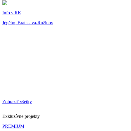
Info v RK
Jégého, Bratislava-Ružinov
Zobraziť všetky
Exkluzívne projekty
PREMIUM