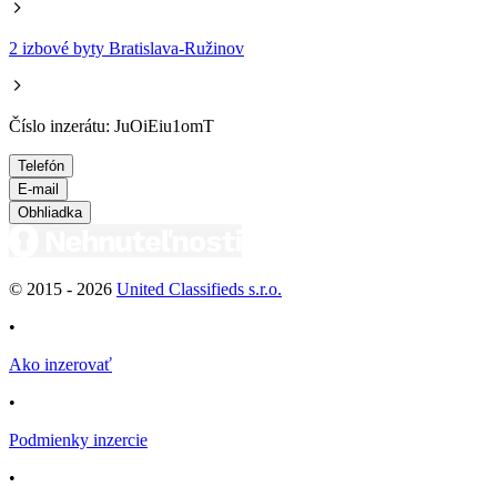
2 izbové byty Bratislava-Ružinov
Číslo inzerátu: JuOiEiu1omT
Telefón
E-mail
Obhliadka
© 2015 -
2026
United Classifieds s.r.o.
•
Ako inzerovať
•
Podmienky inzercie
•