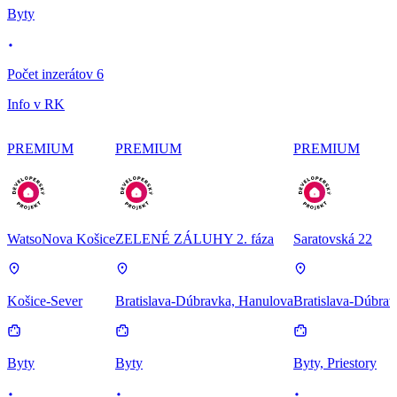
Byty
Počet inzerátov 6
Info v RK
PREMIUM
PREMIUM
PREMIUM
WatsoNova Košice
ZELENÉ ZÁLUHY 2. fáza
Saratovská 22
Košice-Sever
Bratislava-Dúbravka, Hanulova
Bratislava-Dúbrav
Byty
Byty
Byty, Priestory