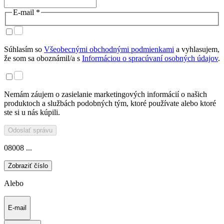
E-mail *
Súhlasím so
Všeobecnými obchodnými podmienkami
a vyhlasujem,
že som sa oboznámil/a s
Informáciou o spracúvaní osobných údajov
.
Nemám záujem o zasielanie marketingových informácií o našich
produktoch a službách podobných tým, ktoré používate alebo ktoré
ste si u nás kúpili.
Odoslať správu
08008 ...
Zobraziť číslo
Alebo
E-mail