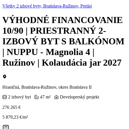
Všetky 2 izbové byty, Bratislava-Ružinov, Predaj
VÝHODNÉ FINANCOVANIE
10/90 | PRIESTRANNÝ 2-
IZBOVÝ BYT S BALKÓNOM
| NUPPU - Magnolia 4 |
Ružinov | Kolaudácia jar 2027
Hraničná, Bratislava-Ružinov, okres Bratislava II
2 izbový byt
47 m²
Developerský projekt
276 265 €
5 879,23 €/m²