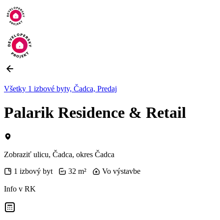
Všetky 1 izbové byty, Čadca, Predaj
Palarik Residence & Retail
Zobraziť ulicu
, Čadca, okres Čadca
1 izbový byt
32 m²
Vo výstavbe
Info v RK