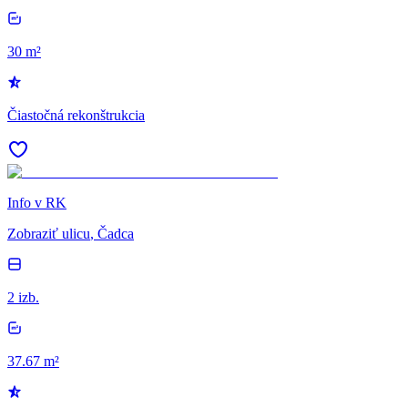
30 m²
Čiastočná rekonštrukcia
Info v RK
Zobraziť ulicu
, Čadca
2 izb.
37.67 m²