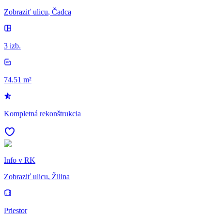
Zobraziť ulicu
, Čadca
3 izb.
74.51 m²
Kompletná rekonštrukcia
Info v RK
Zobraziť ulicu
, Žilina
Priestor