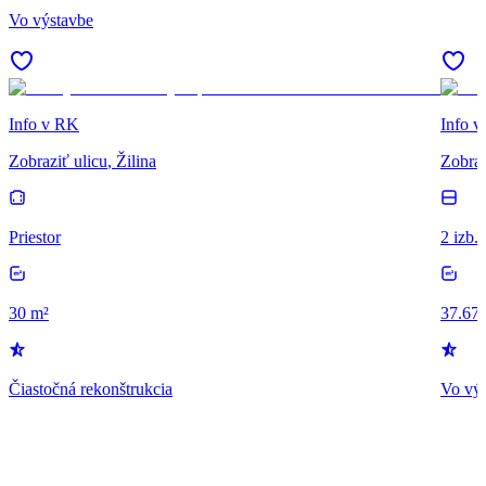
Vo výstavbe
Info v RK
Info 
Zobraziť ulicu
, Žilina
Zobraz
Priestor
2 izb.
30 m²
37.67
Čiastočná rekonštrukcia
Vo vý