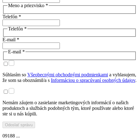
Meno a priezvisko *
Telefón *
Telefón *
E-mail *
E-mail *
Súhlasím so
Všeobecnými obchodnými podmienkami
a vyhlasujem,
že som sa oboznámil/a s
Informáciou o spracúvaní osobných údajov
.
Nemám záujem o zasielanie marketingových informácií o našich
produktoch a službách podobných tým, ktoré používate alebo ktoré
ste si u nás kúpili.
Odoslať správu
09188 ...