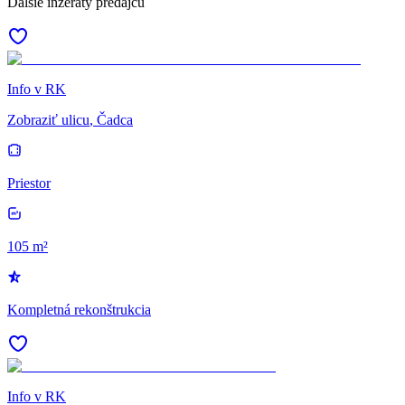
Ďalšie inzeráty predajcu
Info v RK
Zobraziť ulicu
, Čadca
Priestor
105 m²
Kompletná rekonštrukcia
Info v RK