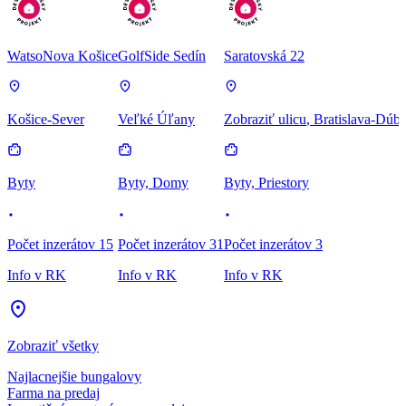
WatsoNova Košice
GolfSide Sedín
Saratovská 22
Košice-Sever
Veľké Úľany
Zobraziť ulicu
, Bratislava-Dúb
Byty
Byty, Domy
Byty, Priestory
Počet inzerátov 15
Počet inzerátov 31
Počet inzerátov 3
Info v RK
Info v RK
Info v RK
Zobraziť všetky
Najlacnejšie bungalovy
Farma na predaj