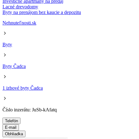
Investičné apartmány na predaj
Lacné drevodomy
Byty na prenájom bez kaucie a depozitu
Nehnuteľnosti.sk
Byty
Byty Čadca
1 izbové byty Čadca
Číslo inzerátu: JuSb-kAfatq
Telefón
E-mail
Obhliadka