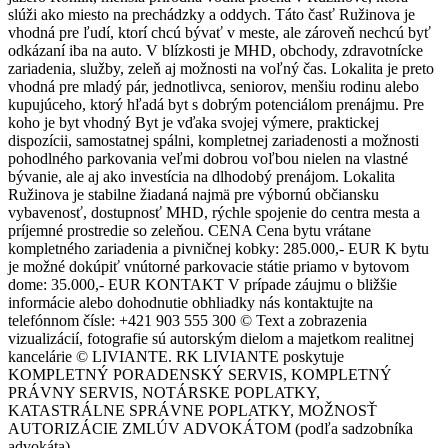
slúži ako miesto na prechádzky a oddych. Táto časť Ružinova je
vhodná pre ľudí, ktorí chcú bývať v meste, ale zároveň nechcú byť
odkázaní iba na auto. V blízkosti je MHD, obchody, zdravotnícke
zariadenia, služby, zeleň aj možnosti na voľný čas. Lokalita je preto
vhodná pre mladý pár, jednotlivca, seniorov, menšiu rodinu alebo
kupujúceho, ktorý hľadá byt s dobrým potenciálom prenájmu. Pre
koho je byt vhodný Byt je vďaka svojej výmere, praktickej
dispozícii, samostatnej spálni, kompletnej zariadenosti a možnosti
pohodlného parkovania veľmi dobrou voľbou nielen na vlastné
bývanie, ale aj ako investícia na dlhodobý prenájom. Lokalita
Ružinova je stabilne žiadaná najmä pre výbornú občiansku
vybavenosť, dostupnosť MHD, rýchle spojenie do centra mesta a
príjemné prostredie so zeleňou. CENA Cena bytu vrátane
kompletného zariadenia a pivničnej kobky: 285.000,- EUR K bytu
je možné dokúpiť vnútorné parkovacie státie priamo v bytovom
dome: 35.000,- EUR KONTAKT V prípade záujmu o bližšie
informácie alebo dohodnutie obhliadky nás kontaktujte na
telefónnom čísle: +421 903 555 300 © Text a zobrazenia
vizualizácií, fotografie sú autorským dielom a majetkom realitnej
kancelárie © LIVIANTE. RK LIVIANTE poskytuje
KOMPLETNÝ PORADENSKÝ SERVIS, KOMPLETNÝ
PRÁVNY SERVIS, NOTÁRSKE POPLATKY,
KATASTRÁLNE SPRÁVNE POPLATKY, MOŽNOSŤ
AUTORIZÁCIE ZMLÚV ADVOKÁTOM (podľa sadzobníka
advokáta).