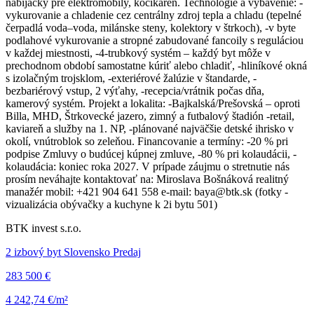
nabíjačky pre elektromobily, kočikáreň. Technológie a vybavenie: -
vykurovanie a chladenie cez centrálny zdroj tepla a chladu (tepelné
čerpadlá voda–voda, milánske steny, kolektory v štrkoch), -v byte
podlahové vykurovanie a stropné zabudované fancoily s reguláciou
v každej miestnosti, -4-trubkový systém – každý byt môže v
prechodnom období samostatne kúriť alebo chladiť, -hliníkové okná
s izolačným trojsklom, -exteriérové žalúzie v štandarde, -
bezbariérový vstup, 2 výťahy, -recepcia/vrátnik počas dňa,
kamerový systém. Projekt a lokalita: -Bajkalská/Prešovská – oproti
Billa, MHD, Štrkovecké jazero, zimný a futbalový štadión -retail,
kaviareň a služby na 1. NP, -plánované najväčšie detské ihrisko v
okolí, vnútroblok so zeleňou. Financovanie a termíny: -20 % pri
podpise Zmluvy o budúcej kúpnej zmluve, -80 % pri kolaudácii, -
kolaudácia: koniec roka 2027. V prípade záujmu o stretnutie nás
prosím neváhajte kontaktovať na: Miroslava Bošnáková realitný
manažér mobil: +421 904 641 558 e-mail: baya@btk.sk (fotky -
vizualizácia obývačky a kuchyne k 2i bytu 501)
BTK invest s.r.o.
2 izbový byt Slovensko Predaj
283 500 €
4 242,74 €/m²