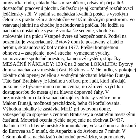
umývačka riadu, chladnička s mrazničkou, odsávač pár) a tiež
dostatočnú pracovnú plochu. Sučasťou je aj komfotný rozťahovací
jedálenský stôl. V spálni sa nachádza kvalitná posteľ s vysokým
čelom a s praktickým a dostatočne veľkým úložným priestorom. Vo
vstavanej skrini na chodbe je zabudovaná práčka. Na lodžii sa
nachádza dostatočne vysoké vonkajšie sedenie, vhodné na
stolovanie i na prácu Vstupné dvere sú bezpečnostné. Podiel na
pozemku je vysporiadaný. Bytový dom je postaveny z liateho
betónu, skolaudovaný bol v roku 1977. Prešiel kompletnou
obnovou – zateplenie, nová strecha, vymenené výťahy,
zrenovované spoločné priestory, kamerový systém, stúpačky.
MESAČNÉ NÁKLADY: 130 € na 2 osobu LOKALITA: Bytový
dom sa nachádza v mestskej časti Ružinov – Vlčie hrdlo, v pokojnej
lokalite obklopenej zeleňou a vodnými plochami Malého Dunaja.
Táto časť Bratislavy je ideálnou voľbou pre ľudí, ktorí hľadajú
pokojnejšie bývanie mimo ruchu centra, no zároveň s rýchlou
dostupnosťou do mesta aj na hlavné dopravné ťahy. V
bezprostrednom okolí sa nachádzajú cyklotrasy vedúce popri
Malom Dunaji, možnosti prechádzok, behu či korčuľovania.
Výhodou lokality je zastávka MHD pri bytovom dome,
zabezpečujúca spojenie s centrom Bratislavy a ostatnými mestskými
časťami. Motoristi ocenia rýchle napojenie na obchvat D4/R7,
diaľnicu D1 a hlavné mestské komunikácie, vďaka čomu sa dostanú
do Eurovea za 5 minút, do Auparku a do Avionu za 7 minút. V
širšom okolí sa nachádzajú obchodné prevádzky, supermarkety,