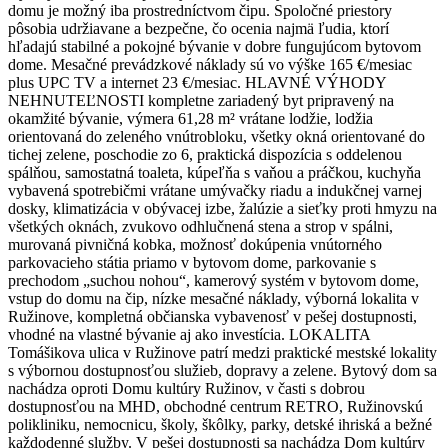
domu je možný iba prostredníctvom čipu. Spoločné priestory
pôsobia udržiavane a bezpečne, čo ocenia najmä ľudia, ktorí
hľadajú stabilné a pokojné bývanie v dobre fungujúcom bytovom
dome. Mesačné prevádzkové náklady sú vo výške 165 €/mesiac
plus UPC TV a internet 23 €/mesiac. HLAVNÉ VÝHODY
NEHNUTEĽNOSTI kompletne zariadený byt pripravený na
okamžité bývanie, výmera 61,28 m² vrátane lodžie, lodžia
orientovaná do zeleného vnútrobloku, všetky okná orientované do
tichej zelene, poschodie zo 6, praktická dispozícia s oddelenou
spálňou, samostatná toaleta, kúpeľňa s vaňou a práčkou, kuchyňa
vybavená spotrebičmi vrátane umývačky riadu a indukčnej varnej
dosky, klimatizácia v obývacej izbe, žalúzie a sieťky proti hmyzu na
všetkých oknách, zvukovo odhlučnená stena a strop v spálni,
murovaná pivničná kobka, možnosť dokúpenia vnútorného
parkovacieho státia priamo v bytovom dome, parkovanie s
prechodom „suchou nohou“, kamerový systém v bytovom dome,
vstup do domu na čip, nízke mesačné náklady, výborná lokalita v
Ružinove, kompletná občianska vybavenosť v pešej dostupnosti,
vhodné na vlastné bývanie aj ako investícia. LOKALITA
Tomášikova ulica v Ružinove patrí medzi praktické mestské lokality
s výbornou dostupnosťou služieb, dopravy a zelene. Bytový dom sa
nachádza oproti Domu kultúry Ružinov, v časti s dobrou
dostupnosťou na MHD, obchodné centrum RETRO, Ružinovskú
polikliniku, nemocnicu, školy, škôlky, parky, detské ihriská a bežné
každodenné služby. V pešej dostupnosti sa nachádza Dom kultúry