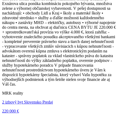
Exnárova ulica ponúka kombináciu pokojného bývania, množstva
zelene a výbornej občianskej vybavenosti. V pešej dostupnosti sa
nachádzajú: • obchody Lidl a Kraj • školy a materské školy •
zdravotné stredisko • služby a ďalšie možnosti každodenného
nákupu • zastávky MHD – električky, autobusy • výborné napojenie
do centra mesta, na obchvat aj diaľnicu CENA BYTU JE 220.000 €
+ sprostredkovateľská provízia vo výške 4.000 €, ktorá zahŕňa: -
vyhotovenie znaleckého posudku akceptovaného všetkými bankami
- kompletné preverenie právneho stavu a tiarch danej nehnuteľnosti
- vypracovanie všetkých zmlúv súvisiacich s kúpou nehnuteľnosti -
advokátom overená kúpna zmluva s elektronickým podaním na
kataster - správny poplatok za vklad vlastníckeho práva do katastra
nehnuteľností do výšky základného poplatku, overenie podpisov -
služby hypotekárneho poradcu V prípade financovania
nehnuteľnosti prostredníctvom hypotekárneho úveru je Vám k
dispozícii hypotekárny špecialista, ktorý vybaví Vašu hypotéku za
výhodnejších podmienok a tým šetríte nielen svoje financie ale aj
Váš čas.
MRK reality
2 izbový byt Slovensko Predaj
220 000 €