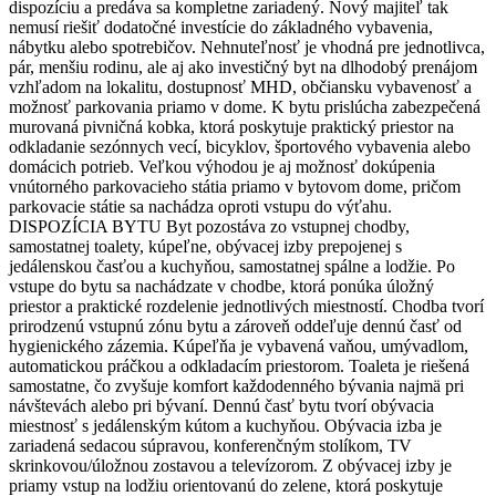
dispozíciu a predáva sa kompletne zariadený. Nový majiteľ tak
nemusí riešiť dodatočné investície do základného vybavenia,
nábytku alebo spotrebičov. Nehnuteľnosť je vhodná pre jednotlivca,
pár, menšiu rodinu, ale aj ako investičný byt na dlhodobý prenájom
vzhľadom na lokalitu, dostupnosť MHD, občiansku vybavenosť a
možnosť parkovania priamo v dome. K bytu prislúcha zabezpečená
murovaná pivničná kobka, ktorá poskytuje praktický priestor na
odkladanie sezónnych vecí, bicyklov, športového vybavenia alebo
domácich potrieb. Veľkou výhodou je aj možnosť dokúpenia
vnútorného parkovacieho státia priamo v bytovom dome, pričom
parkovacie státie sa nachádza oproti vstupu do výťahu.
DISPOZÍCIA BYTU Byt pozostáva zo vstupnej chodby,
samostatnej toalety, kúpeľne, obývacej izby prepojenej s
jedálenskou časťou a kuchyňou, samostatnej spálne a lodžie. Po
vstupe do bytu sa nachádzate v chodbe, ktorá ponúka úložný
priestor a praktické rozdelenie jednotlivých miestností. Chodba tvorí
prirodzenú vstupnú zónu bytu a zároveň oddeľuje dennú časť od
hygienického zázemia. Kúpeľňa je vybavená vaňou, umývadlom,
automatickou práčkou a odkladacím priestorom. Toaleta je riešená
samostatne, čo zvyšuje komfort každodenného bývania najmä pri
návštevách alebo pri bývaní. Dennú časť bytu tvorí obývacia
miestnosť s jedálenským kútom a kuchyňou. Obývacia izba je
zariadená sedacou súpravou, konferenčným stolíkom, TV
skrinkovou/úložnou zostavou a televízorom. Z obývacej izby je
priamy vstup na lodžiu orientovanú do zelene, ktorá poskytuje