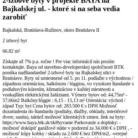
2-izbové byty v projekte BAYA na
Bajkalskej ul. - ktoré si na seba vedia
zarobiť
Bajkalská, Bratislava-Ružinov, okres Bratislava II
2 izbový byt
66.82 m²
Získajte až 7% p.a. ročne ! Pre viac informácií nás prosím
kontaktujte. Baya od stavebno-developerskej spoločnosti BTK
ponúka nadštandardné 2-izbové byty na Bajkalskej ulici v
Bratislave. Byty sú umiestnené od 5. po 11. podlažie s východnou /
západnou orientáciou, balkónom / lóggiou, vo vysokom štandarde s
podlahovým kúrením, klimatizáciou v každej miestnosti a
vonkajšími elektrickými žalúziami. Výmery bytov od: 44,75m² -
57,66m2 Balkóny/lóggie : 6,15 - 15,13 m² Orientácia: východ /
západ Typ: byt Cena bytov od: 283.500 € s DPH Možnosť
dozariadenia do štandardu (podlahy, dlažby, obklady, interiérové
dvere, sanita), taktiež možnosť klientských zmien. link na byty:
https://www.baya.btk.sk/sk#byvanie Parkovanie a doplnky: -
možnosť dokúpiť garážové státie v podzemí za 34.000 € s DPH , -
možnosť kúpy kobky / skladu za 2.600 € bez DPH/m2, -verejné