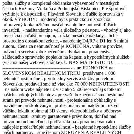
pošta, služby a kompletná občianska vybavenosť v mestských
častiach Ružinov, Vrakuňa a Podunajské Biskupice. Pre športové
vyžitie je k dispozícii aj Plaváreň Slovnaft a ďalšie športoviská v
okolí. VÝHODY: - moderný byt s praktickou dispozíciou
pripravený k okamžitému nasťahovaniu bez nutnosti ďalších
investícií,, - nadštandardne veľa úložného priestoru, - vhodný aj ako
investícia na ďalší prenájom, - nízke mesačné náklady, - tiché
prostredie s dostatkom zelene, - napojenie D4/R7 a D1 len 5 minút
autom.. Cena za nehnuteľnosť je KONEČNÁ, vrátane provízie,
právneho servisu zabezpečeného advokátom, poradenstva,
základného správneho poplatku na katastri a hypotekárnych služieb
(viac na našej webovej stránke). U NÁS MÁTE ISTOTU: -----------
--------------------------------------------- - sme JEDNOTKA na
SLOVENSKOM REALITNOM TRHU, predávame 1 000
nehnuteľností ročne - prvotriedny servis a služby po celom
Slovensku, predávali sme už viac ako 70 000 NEHNUTEĽNOSTÍ
- na našom webe nájdete už viac ako 5500 recenzií aj s fotkami
našich spokojných klientov - pre vašu bezpečnosť sme nestranná
strana pri prevode nehnuteľnosti - profesionálne obhliadky s
pravidelne preškolovanými profesionálnymi maklérmi - už vo
väčšine lokalít robíme aj 3D skeny, videoobhliadky a pôdorysy
nehnuteľnosti - zmluvy garantované právnikom, dohľad nad
prevodom nehnuteľnosti podľa zákona - poradíme vám ako
najlepšie predať/kúpiť nehnuteľnosť - bezplatné hypotekárne služby
našich partnerov - sme členom ZDRUŽENIA REALITNÝCH