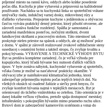
príjemné miesto na rannú kávu, oddych alebo krátke posedenie
počas dňa. Kuchyňa je plne vybavená a pripravená na každodenné
používanie. Nachádza sa tu kuchynská linka so spotrebičmi vrátane
umývačky riadu, indukčnej varnej dosky, mikrovlnnej rúry a
ďalšieho vybavenia. Prepojenie kuchyne s jedálenskou a obývacou
časťou vytvára praktický denný priestor, ktorý pôsobí otvorene, ale
zároveň zostáva funkčne rozdelený. Spálňa je samostatná a
zariadená manželskou posteľou, nočnými stolíkmi, dvomi
šatníkovými skriňami a pracovným stolom. Táto miestnosť tak
poskytuje nielen priestor na spánok a oddych, ale aj možnosť práce
z domu. V spálni je zároveň realizované zvukové odhlučnenie steny
susediacej s ostatnými bytmi a taktiež stropu, čo zvyšuje kvalitu a
pokoj bývania. VYBAVENIE A TECHNICKÉ VÝHODY BYTU
Byt sa predáva kompletne zariadený, čo je veľká výhoda pre
kupujúceho, ktorý hľadá bývanie bez nutnosti ďalších väčších
úprav. V byte zostáva nábytok, kuchynské vybavenie aj spotrebiče,
vďaka čomu je možné sa nasťahovať prakticky okamžite. V
obývacej izbe je nainštalovaná klimatizačná jednotka, ktorá
zabezpečuje príjemnejšiu teplotu počas teplých letných dní. Na
všetkých oknách sú osadené žalúzie a sieťky proti hmyzu, čo
zvyšuje komfort bývania najmä v teplejších mesiacoch. Byt je
orientovaný do tichého vnútrobloku so zeleňou. Táto orientácia je v
danej lokalite veľkou výhodou, pretože spája dostupnosť mestskej
infraštruktúry s pokojnejším bývaním mimo priameho ruchu ulice.
Bytový dom je zabezpečený kamerovým systémom a vstup do