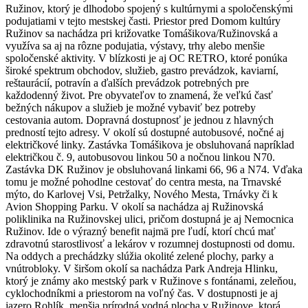
Ružinov, ktorý je dlhodobo spojený s kultúrnymi a spoločenskými
podujatiami v tejto mestskej časti. Priestor pred Domom kultúry
Ružinov sa nachádza pri križovatke Tomášikova/Ružinovská a
využíva sa aj na rôzne podujatia, výstavy, trhy alebo menšie
spoločenské aktivity. V blízkosti je aj OC RETRO, ktoré ponúka
široké spektrum obchodov, služieb, gastro prevádzok, kaviarní,
reštaurácií, potravín a ďalších prevádzok potrebných pre
každodenný život. Pre obyvateľov to znamená, že veľkú časť
bežných nákupov a služieb je možné vybaviť bez potreby
cestovania autom. Dopravná dostupnosť je jednou z hlavných
predností tejto adresy. V okolí sú dostupné autobusové, nočné aj
električkové linky. Zastávka Tomášikova je obsluhovaná napríklad
električkou č. 9, autobusovou linkou 50 a nočnou linkou N70.
Zastávka DK Ružinov je obsluhovaná linkami 66, 96 a N74. Vďaka
tomu je možné pohodlne cestovať do centra mesta, na Trnavské
mýto, do Karlovej Vsi, Petržalky, Nového Mesta, Trnávky či k
Avion Shopping Parku. V okolí sa nachádza aj Ružinovská
poliklinika na Ružinovskej ulici, pričom dostupná je aj Nemocnica
Ružinov. Ide o výrazný benefit najmä pre ľudí, ktorí chcú mať
zdravotnú starostlivosť a lekárov v rozumnej dostupnosti od domu.
Na oddych a prechádzky slúžia okolité zelené plochy, parky a
vnútrobloky. V širšom okolí sa nachádza Park Andreja Hlinku,
ktorý je známy ako mestský park v Ružinove s fontánami, zeleňou,
cyklochodníkmi a priestorom na voľný čas. V dostupnosti je aj
jazero Rohlík, menšia prírodná vodná plocha v Ružinove, ktorá