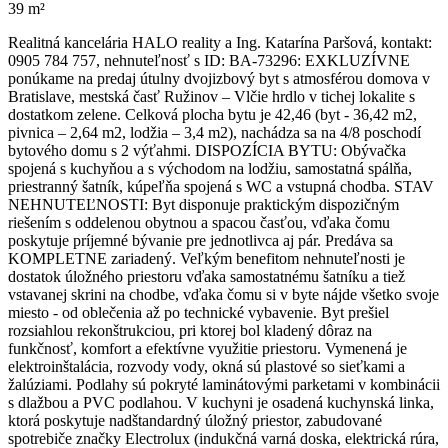
39 m²
Realitná kancelária HALO reality a Ing. Katarína Paršová, kontakt:
0905 784 757, nehnuteľnosť s ID: BA-73296: EXKLUZÍVNE
ponúkame na predaj útulny dvojizbový byt s atmosférou domova v
Bratislave, mestská časť Ružinov – Vlčie hrdlo v tichej lokalite s
dostatkom zelene. Celková plocha bytu je 42,46 (byt - 36,42 m2,
pivnica – 2,64 m2, lodžia – 3,4 m2), nachádza sa na 4/8 poschodí
bytového domu s 2 výťahmi. DISPOZÍCIA BYTU: Obývačka
spojená s kuchyňou a s východom na lodžiu, samostatná spálňa,
priestranný šatník, kúpeľňa spojená s WC a vstupná chodba. STAV
NEHNUTEĽNOSTI: Byt disponuje praktickým dispozičným
riešením s oddelenou obytnou a spacou časťou, vďaka čomu
poskytuje príjemné bývanie pre jednotlivca aj pár. Predáva sa
KOMPLETNE zariadený. Veľkým benefitom nehnuteľnosti je
dostatok úložného priestoru vďaka samostatnému šatníku a tiež
vstavanej skrini na chodbe, vďaka čomu si v byte nájde všetko svoje
miesto - od oblečenia až po technické vybavenie. Byt prešiel
rozsiahlou rekonštrukciou, pri ktorej bol kladený dôraz na
funkčnosť, komfort a efektívne využitie priestoru. Vymenená je
elektroinštalácia, rozvody vody, okná sú plastové so sieťkami a
žalúziami. Podlahy sú pokryté laminátovými parketami v kombinácii
s dlažbou a PVC podlahou. V kuchyni je osadená kuchynská linka,
ktorá poskytuje nadštandardný úložný priestor, zabudované
spotrebiče značky Electrolux (indukčná varná doska, elektrická rúra,