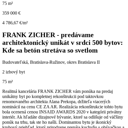
75 m²
359 000 €
4 786,67 €/m²
FRANK ZICHER - predávame
architektonický unikát v srdci 500 bytov:
Kde sa betón stretáva so svetlom
Budovateľská, Bratislava-Ružinov, okres Bratislava II
2 izbový byt
75 m²
Realitná kancelária FRANK ZICHER vám ponúka na predaj
unikátny byt po kompletnej rekonštrukcii pod taktovkou
renomovaného architekta Alana Prekopa, držiteľa viacerých
nominácií na cenu CE ZA AR. Realizácia rekonštrukcie tohto bytu
bola ocenená cenou INSAID AWARDS 2020 v kategórii privátny
interiér. Ak hľadáte dizajnové bývanie, ktoré sa odlišuje od väčšiny
ponúk na trhu, tak ste ho našli. Dominantou bytu je ikonický
kruhový priehľad, ktorý prirodzene prepája kuchyňu s obývačkou a