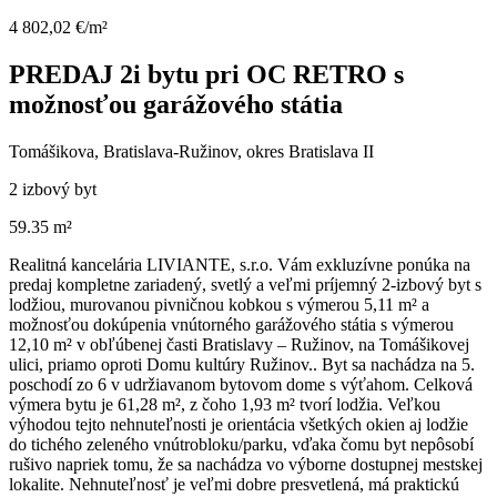
4 802,02 €/m²
PREDAJ 2i bytu pri OC RETRO s
možnosťou garážového státia
Tomášikova, Bratislava-Ružinov, okres Bratislava II
2 izbový byt
59.35 m²
Realitná kancelária LIVIANTE, s.r.o. Vám exkluzívne ponúka na
predaj kompletne zariadený, svetlý a veľmi príjemný 2-izbový byt s
lodžiou, murovanou pivničnou kobkou s výmerou 5,11 m² a
možnosťou dokúpenia vnútorného garážového státia s výmerou
12,10 m² v obľúbenej časti Bratislavy – Ružinov, na Tomášikovej
ulici, priamo oproti Domu kultúry Ružinov.. Byt sa nachádza na 5.
poschodí zo 6 v udržiavanom bytovom dome s výťahom. Celková
výmera bytu je 61,28 m², z čoho 1,93 m² tvorí lodžia. Veľkou
výhodou tejto nehnuteľnosti je orientácia všetkých okien aj lodžie
do tichého zeleného vnútrobloku/parku, vďaka čomu byt nepôsobí
rušivo napriek tomu, že sa nachádza vo výborne dostupnej mestskej
lokalite. Nehnuteľnosť je veľmi dobre presvetlená, má praktickú