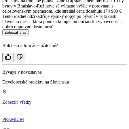
projektov na trhu, ale ponuka zahŕňa aj staršie nehnuteľnosti. Ceny
bytov v Bratislave-Ružinove sú výrazne vyššie v porovnaní s
celoslovenským priemerom, kde stredná cena dosahuje 174 900 €.
Tento rozdiel odzrkadľuje vysoký dopyt po bývaní v tejto časti
hlavného mesta, ktorá ponúka kompletnú občiansku vybavenosť a
dobrú dopravnú dostupnosť.
Zobraziť viac
Boli tieto informácie užitočné?
Bývajte v novostavbe
Developerské projekty na Slovensku
Zobraziť všetky
PREMIUM