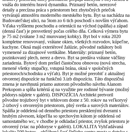
vnáša do interiéru hravú dynamiku. Priznaný betón, nerezové
detaily a precízna práca s priestorom bez zbytočných priečok
vytvárajú atmosféru moderného mestského bytu. Byt sa nachádza na
Budovateľskej ulici, na 5tom zo 6 tich poschodí s novším výťahom.
Vďaka vyššiemu poschodiu a orientácii na východ (spálňa) a západ
(denná časť) je presvetlený počas celého dňa. Celková výmera bytu
je 75 m2 (vrátane 3 m2 murovanej kobky). Byt bol v roku 2020
kompletne renovovaný, vrátane okien, všetkých rozvodov, kúpeľne,
kuchyne. Okná majú exteriérové žalúzie, pôvodné radiátory boli
vymenené za dizajnové vertikálne. Materiály: priznaný betón,
pozinkovaný plech, nerez a drevo. Byt sa predáva vrátane väčšiny
zariadenia. Bytový dom prešiel čiastočnou obnovou (nová strecha,
menené všetky stupačky, vstupná brána, okná v spoločných
priestoroch/schodisku a výťah). Byt je možné prerobiť z aktuálnej
otvorenej dispozície na funkčnú 3.izb dispozíciu. Táto dispozičná
zmena je navrhnutá priamo autorom pôvodného návrhu Alanom
Prekopom a spĺňa kritériá aj na využitie pre rodinné bývanie (možný
pôdorys nájdete v galérii). DISPOZÍCIA Architekt pretvoril
pôvodne trojizbový byt v tehlovom dome z 50. rokov na veľkorysý
2-izbový s otvoreným priestorom, plný svetla a surových materiálov.
Spálňa je oddelená od denného priestoru presklenými dverami s
hrubým závesom, kúpeľňa so sprchovým kútom je oddelená od
samostatného wc, v chodbe je odkladací priestor, zvyšok priestoru je
otvorený (viac na pôdoryse v galérii). LOKALITA Vyhľadávaná
lokalita 500 bytov – obľúbená časť širšieho centra mesta v dotyku s