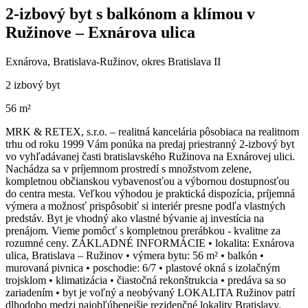
2-izbový byt s balkónom a klímou v
Ružinove – Exnárova ulica
Exnárova, Bratislava-Ružinov, okres Bratislava II
2 izbový byt
56 m²
MRK & RETEX, s.r.o. – realitná kancelária pôsobiaca na realitnom
trhu od roku 1999 Vám ponúka na predaj priestranný 2-izbový byt
vo vyhľadávanej časti bratislavského Ružinova na Exnárovej ulici.
Nachádza sa v príjemnom prostredí s množstvom zelene,
kompletnou občianskou vybavenosťou a výbornou dostupnosťou
do centra mesta. Veľkou výhodou je praktická dispozícia, príjemná
výmera a možnosť prispôsobiť si interiér presne podľa vlastných
predstáv. Byt je vhodný ako vlastné bývanie aj investícia na
prenájom. Vieme pomôcť s kompletnou prerábkou - kvalitne za
rozumné ceny. ZÁKLADNÉ INFORMÁCIE • lokalita: Exnárova
ulica, Bratislava – Ružinov • výmera bytu: 56 m² • balkón •
murovaná pivnica • poschodie: 6/7 • plastové okná s izolačným
trojsklom • klimatizácia • čiastočná rekonštrukcia • predáva sa so
zariadením • byt je voľný a neobývaný LOKALITA Ružinov patrí
dlhodobo medzi najobľúbenejšie rezidenčné lokality Bratislavy.