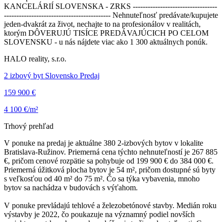
KANCELÁRIÍ SLOVENSKA - ZRKS ----------------------------------
------------------------------------------- Nehnuteľnosť predávate/kupujete
jeden-dvakrát za život, nechajte to na profesionálov v realitách,
ktorým DÔVERUJÚ TISÍCE PREDÁVAJÚCICH PO CELOM
SLOVENSKU - u nás nájdete viac ako 1 300 aktuálnych ponúk.
HALO reality, s.r.o.
2 izbový byt Slovensko Predaj
159 900 €
4 100 €/m²
Trhový prehľad
V ponuke na predaj je aktuálne 380 2-izbových bytov v lokalite
Bratislava-Ružinov. Priemerná cena týchto nehnuteľností je 267 885
€, pričom cenové rozpätie sa pohybuje od 199 900 € do 384 000 €.
Priemerná úžitková plocha bytov je 54 m², pričom dostupné sú byty
s veľkosťou od 40 m² do 75 m². Čo sa týka vybavenia, mnoho
bytov sa nachádza v budovách s výťahom.
V ponuke prevládajú tehlové a železobetónové stavby. Medián roku
výstavby je 2022, čo poukazuje na významný podiel novších