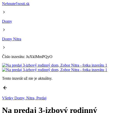
Nehnuteľnosti.sk
Domy
Domy Nitra
Číslo inzerátu: JuXklMmPQyO
Tento inzerát už nie je aktuálny.
Všetky Domy, Nitra, Predaj
Na predaj 3-izbový rodinný