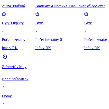
Žilina, Pražská
Bratislava-Dúbravka, Hanulova
Košice-Sever
Byty, Objekty
Byty
Byty
Počet inzerátov 9
Počet inzerátov 6
Počet inzerátov
Info v RK
Info v RK
Info v RK
Zobraziť všetky
Nehnuteľnosti.sk
Domy