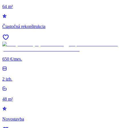
64 m²
Čiastočná rekonštrukcia
650 €/mes.
2 izb.
48 m²
Novostavba