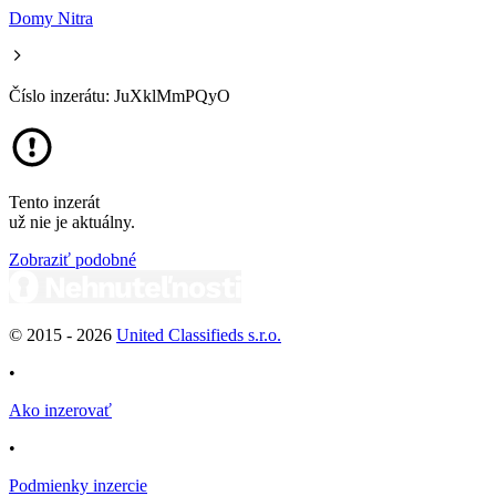
Domy Nitra
Číslo inzerátu: JuXklMmPQyO
Tento inzerát
už nie je aktuálny.
Zobraziť podobné
© 2015 -
2026
United Classifieds s.r.o.
•
Ako inzerovať
•
Podmienky inzercie