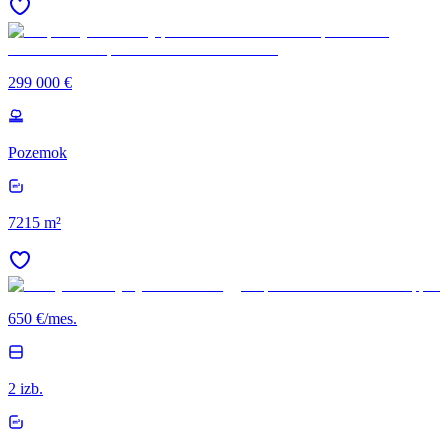
299 000 €
Pozemok
7215 m²
650 €/mes.
2 izb.