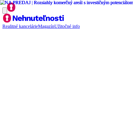
Realitné kancelárie
Magazín
Užitočné info