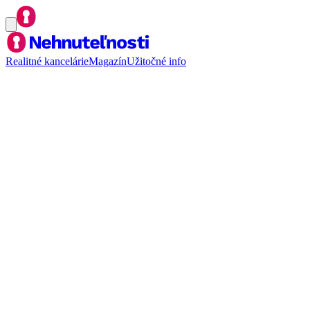
Realitné kancelárie
Magazín
Užitočné info