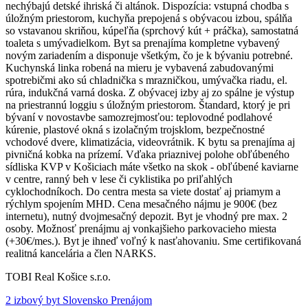
nechýbajú detské ihriská či altánok. Dispozícia: vstupná chodba s
úložným priestorom, kuchyňa prepojená s obývacou izbou, spálňa
so vstavanou skriňou, kúpeľňa (sprchový kút + práčka), samostatná
toaleta s umývadielkom. Byt sa prenajíma kompletne vybavený
novým zariadením a disponuje všetkým, čo je k bývaniu potrebné.
Kuchynská linka robená na mieru je vybavená zabudovanými
spotrebičmi ako sú chladnička s mrazničkou, umývačka riadu, el.
rúra, indukčná varná doska. Z obývacej izby aj zo spálne je výstup
na priestrannú loggiu s úložným priestorom. Štandard, ktorý je pri
bývaní v novostavbe samozrejmosťou: teplovodné podlahové
kúrenie, plastové okná s izolačným trojsklom, bezpečnostné
vchodové dvere, klimatizácia, videovrátnik. K bytu sa prenajíma aj
pivničná kobka na prízemí. Vďaka priaznivej polohe obľúbeného
sídliska KVP v Košiciach máte všetko na skok - obľúbené kaviarne
v centre, ranný beh v lese či cyklistika po priľahlých
cyklochodníkoch. Do centra mesta sa viete dostať aj priamym a
rýchlym spojením MHD. Cena mesačného nájmu je 900€ (bez
internetu), nutný dvojmesačný depozit. Byt je vhodný pre max. 2
osoby. Možnosť prenájmu aj vonkajšieho parkovacieho miesta
(+30€/mes.). Byt je ihneď voľný k nasťahovaniu. Sme certifikovaná
realitná kancelária a člen NARKS.
TOBI Real Košice s.r.o.
2 izbový byt Slovensko Prenájom