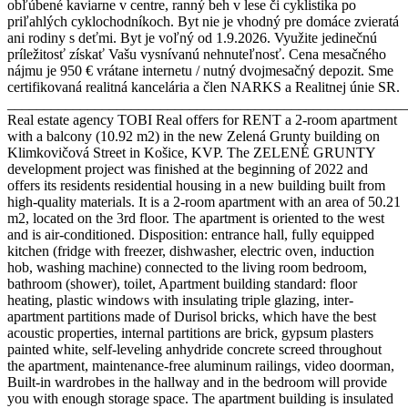
obľúbené kaviarne v centre, ranný beh v lese či cyklistika po
priľahlých cyklochodníkoch. Byt nie je vhodný pre domáce zvieratá
ani rodiny s deťmi. Byt je voľný od 1.9.2026. Využite jedinečnú
príležitosť získať Vašu vysnívanú nehnuteľnosť. Cena mesačného
nájmu je 950 € vrátane internetu / nutný dvojmesačný depozit. Sme
certifikovaná realitná kancelária a člen NARKS a Realitnej únie SR.
_______________________________________________________
Real estate agency TOBI Real offers for RENT a 2-room apartment
with a balcony (10.92 m2) in the new Zelená Grunty building on
Klimkovičová Street in Košice, KVP. The ZELENÉ GRUNTY
development project was finished at the beginning of 2022 and
offers its residents residential housing in a new building built from
high-quality materials. It is a 2-room apartment with an area of 50.21
m2, located on the 3rd floor. The apartment is oriented to the west
and is air-conditioned. Disposition: entrance hall, fully equipped
kitchen (fridge with freezer, dishwasher, electric oven, induction
hob, washing machine) connected to the living room bedroom,
bathroom (shower), toilet, Apartment building standard: floor
heating, plastic windows with insulating triple glazing, inter-
apartment partitions made of Durisol bricks, which have the best
acoustic properties, internal partitions are brick, gypsum plasters
painted white, self-leveling anhydride concrete screed throughout
the apartment, maintenance-free aluminum railings, video doorman,
Built-in wardrobes in the hallway and in the bedroom will provide
you with enough storage space. The apartment building is insulated