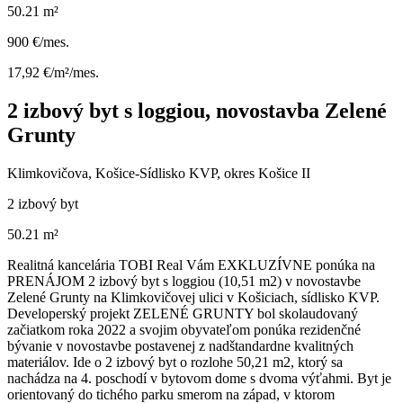
50.21 m²
900 €/mes.
17,92 €/m²/mes.
2 izbový byt s loggiou, novostavba Zelené
Grunty
Klimkovičova, Košice-Sídlisko KVP, okres Košice II
2 izbový byt
50.21 m²
Realitná kancelária TOBI Real Vám EXKLUZÍVNE ponúka na
PRENÁJOM 2 izbový byt s loggiou (10,51 m2) v novostavbe
Zelené Grunty na Klimkovičovej ulici v Košiciach, sídlisko KVP.
Developerský projekt ZELENÉ GRUNTY bol skolaudovaný
začiatkom roka 2022 a svojim obyvateľom ponúka rezidenčné
bývanie v novostavbe postavenej z nadštandardne kvalitných
materiálov. Ide o 2 izbový byt o rozlohe 50,21 m2, ktorý sa
nachádza na 4. poschodí v bytovom dome s dvoma výťahmi. Byt je
orientovaný do tichého parku smerom na západ, v ktorom