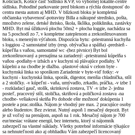
Košiciach, Košice časť Sídlisko KVP, vo výbornej lokalite-centre
sídliska. Pohodlné parkovanie pred blokom a rýchla dostupnosť do
centra mesta autom aj MHD. V blízkosti bloku je kompletná
občianska vybavenosť-potraviny Billa a nákupné stredisko, pošta,
množstvo zelene, detské ihrisko, škola, škôlka, poliklinika, zastávky
MHD. Byt má úžitkovú plochu 50m2 + plocha loggie, nachádza sa
na 5.poschodí zo 7, v kompletne zateplenom a zrekonštruovanom
bloku, s meneným výťahom. Dispozícia bytu: -priestranná kuchyňa
s loggiou -2 samostatné izby (resp. obývačka a spálňa) -predsieň -
kúpeľňa s vaňou, samostatné wc -(bez pivnice) Byt bol
zrekonštruovaný a prenajíma sa zariadený: -priestranná kúpelňa s
vaňou -podlahy-v izbách a v kuchyni sú plávajúce podlahy. V
kúpelni a na chodbe je dlažba. -plastové okná v celom byte -
kuchynská linka so sporákom Zariadenie v byte-viď fotky: -v
kuchyni - kuchynská linka, sporák, digestor, menšia chladnička, stôl
a 2 stoličky. -v kúpeľni - vaňa, umývadlo, zrkadlo, práčka, -v izbe 1
- rozkladací gauč, stolík, skrinková zostava, TV -v izbe 2- jedna
posteľ, pracovný stôl, stolička, skriňová a poličková zostava -na
chodbe- vešiaková skriňa Po dohode ešte možnosť dokúpenia 1
postele a prac.stolíka. Nájom je vhodný pre max. 2 pracujúce osoby
alebo študentov. Bez zvierat. Nutný aspoň 1 mesačný depozit. Byt
je už voľný na prenájom, aspoň na 1 rok. Mesačný nájom je 700
eur/mesiac vrátane energií, bez internetu, ktorý si nájomník
zabezpečí na vlastné náklady. Všetky potrebné informácie týkajúce
sa nehnuteľnosti ako aj obhliadku Vám zabezpečí licencovaný