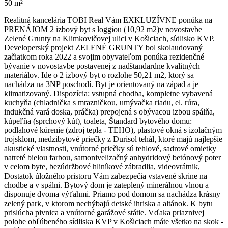
50 m²
Realitná kancelária TOBI Real Vám EXKLUZÍVNE ponúka na
PRENÁJOM 2 izbový byt s loggiou (10,92 m2)v novostavbe
Zelené Grunty na Klimkovičovej ulici v Košiciach, sídlisko KVP.
Developerský projekt ZELENÉ GRUNTY bol skolaudovaný
začiatkom roka 2022 a svojim obyvateľom ponúka rezidenčné
bývanie v novostavbe postavenej z nadštandardne kvalitných
materiálov. Ide o 2 izbový byt o rozlohe 50,21 m2, ktorý sa
nachádza na 3NP poschodí. Byt je orientovaný na západ a je
klimatizovaný. Dispozícia: vstupná chodba, kompletne vybavená
kuchyňa (chladnička s mrazničkou, umývačka riadu, el. rúra,
indukčná vará doska, práčka) prepojená s obývacou izbou spálňa,
kúpeľňa (sprchový kút), toaleta, Štandard bytového domu:
podlahové kúrenie (zdroj tepla - TEHO), plastové okná s izolačným
trojsklom, medzibytové priečky z Durisol tehál, ktoré majú najlepšie
akustické vlastnosti, vnútorné priečky sú tehlové, sadrové omietky
natreté bielou farbou, samonivelizačný anhydridový betónový poter
v celom byte, bezúdržbové hliníkové zábradlia, videovrátnik,
Dostatok úložného pristoru Vám zabezpečia vstavené skrine na
chodbe a v spálni. Bytový dom je zateplený minerálnou vlnou a
disponuje dvoma výťahmi. Priamo pod domom sa nachádza krásny
zelený park, v ktorom nechýbajú detské ihriska a altánok. K bytu
prislúcha pivnica a vnútorné garážové státie. Vďaka priaznivej
polohe obľúbeného sídliska KVP v Košiciach máte všetko na skok -