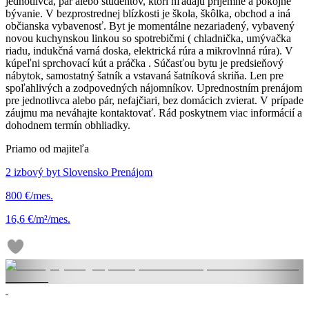
jednotlivca, pár alebo študentov, ktorí hľadajú príjemné a pokojné
bývanie. V bezprostrednej blízkosti je škola, škôlka, obchod a iná
občianska vybavenosť. Byt je momentálne nezariadený, vybavený
novou kuchynskou linkou so spotrebičmi ( chladnička, umývačka
riadu, indukčná varná doska, elektrická rúra a mikrovlnná rúra). V
kúpeľni sprchovací kút a práčka . Súčasťou bytu je predsieňový
nábytok, samostatný šatník a vstavaná šatníková skriňa. Len pre
spoľahlivých a zodpovedných nájomníkov. Uprednostním prenájom
pre jednotlivca alebo pár, nefajčiari, bez domácich zvierat. V prípade
záujmu ma neváhajte kontaktovať. Rád poskytnem viac informácií a
dohodnem termín obhliadky.
Priamo od majiteľa
2 izbový byt Slovensko Prenájom
800 €/mes.
16,6 €/m²/mes.