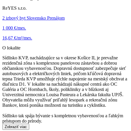
ReYES s.r.o.
2 izbový byt Slovensko Prenájom
1 000 €/mes.
16,67 €/m²/mes.
O lokalite
Sídlisko KVP, nachádzajúce sa v okrese Košice II, je prevažne
rezidenčná zóna s komplexnou panelovou zástavbou a dobrou
občianskou vybavenosťou. Dopravnú dostupnosť zabezpečuje sieť
autobusových a električkových liniek, pričom kľúčová dopravná
tepna Trieda KVP umožňuje rýchle napojenie na mestský obchvat a
diaľnicu D1. V lokalite sa nachádzajú nákupné centrá ako OC
Galéria a OC Hornbach, školy, polikliniky a v blízkosti aj
Univerzitná nemocnica Louisa Pasteura a Lekárska fakulta UPJŠ.
Obyvatelia môžu využívať priľahlý lesopark a rekreačnú zónu
Bankov, ktorá ponúka možnosti na turistiku a cyklistiku.
Sídlisko tak spája bývanie s kompletnou vybavenosťou a ľahkým
prístupom do prírody.
Zobraziť viac