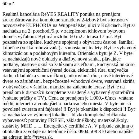
60 m²
Realitná kancelária ReYES REALITY ponúka na prenájom
zrekonštruovaný a kompletne zariadený 2-izbový byt s terasou v
novostavbe EUPHORIA na Wuppertálskej ulici v Košiciach. Byt sa
nachádza na 2. poschodí/9.p. v zateplenom tehlovom bytovom
dome s výťahom. Byt má rozlohu 60 m2 a terasa 17 m2. Byt
pozostáva zo spálne, kuchyne spojenej s obývacou časťou, šatníka,
kúpeľne (veľká rohová vaňa) a samostatnej toalety. Byt je vybavený
klimatizáciou a podlahovým kúrením. Orientácia bytu je Z. V byte
sa nachádzajú nové obklady a dlažby, nová sanita, plávajúce
podlahy, plastové okná so žalúziami a sieťkami, kuchynská linka so
vstavanými spotrebičmi (varná doska, elektrická rúra, umývačka
riadu, chladnička s mrazničkou), mikrovlnná rúra, nové interiérové
dvere so zárubňami, bezpečnostné vchodové dvere, vstavaná skriňa
v obývačke a v šatníku, markíza na zatienenie terasy. Byt je na
prenájom k dispozícii kompletne zariadený a vybavený spotrebičmi
(vrátane práčky a TV). Cena za prenájom je 1.000,- €/mes. vrátane
médií, internetu a vonkajšieho parkovacieho miesta. V byte nie sú
povolené zvieratá ani fajčenie! !! Byt je okamžite k dispozícii !! Byt
sa nachádza vo výbornej lokalite = blízko kompletná občianska
vybavenosť: potraviny FRESH, základné školy, materské školy,
zastávky MHD ....... Energetický certifikát: A. V prípade záujmu o
obhliadku zavolajte na telefónne číslo: 0904 508 810 alebo napíšte
na adresu: info@reyes.sk.