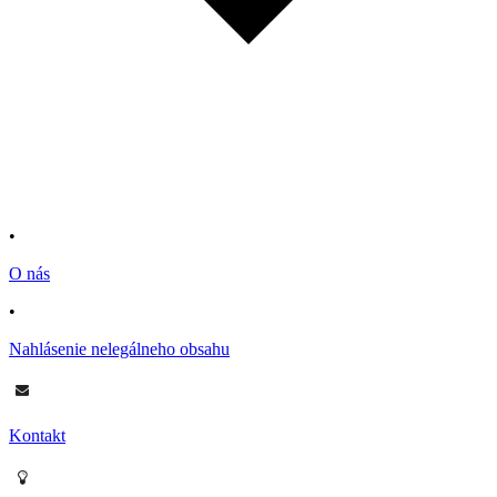
•
O nás
•
Nahlásenie nelegálneho obsahu
Kontakt