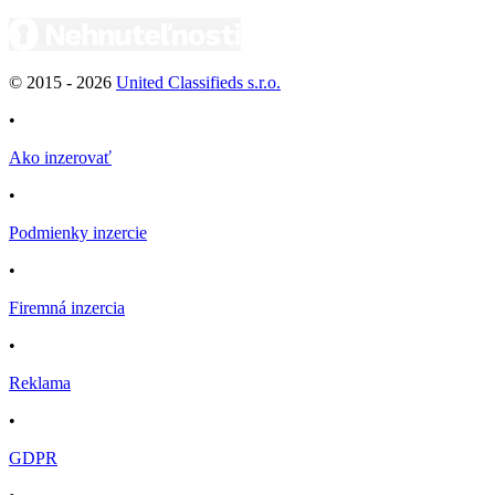
© 2015 -
2026
United Classifieds s.r.o.
•
Ako inzerovať
•
Podmienky inzercie
•
Firemná inzercia
•
Reklama
•
GDPR