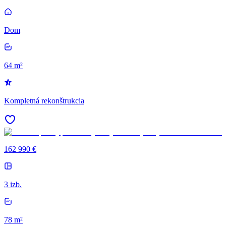
Dom
64 m²
Kompletná rekonštrukcia
162 990 €
3 izb.
78 m²