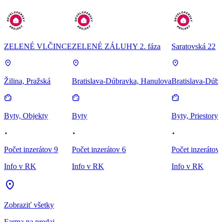
ZELENÉ VLČINCE
ZELENÉ ZÁLUHY 2. fáza
Saratovská 22
Žilina, Pražská
Bratislava-Dúbravka, Hanulova
Bratislava-Dúbr
Byty, Objekty
Byty
Byty, Priestory
Počet inzerátov 9
Počet inzerátov 6
Počet inzerátov
Info v RK
Info v RK
Info v RK
Zobraziť všetky
Farma na predaj