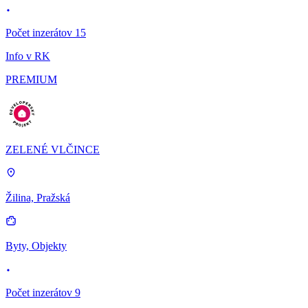
Počet inzerátov 15
Info v RK
PREMIUM
ZELENÉ VLČINCE
Žilina, Pražská
Byty, Objekty
Počet inzerátov 9