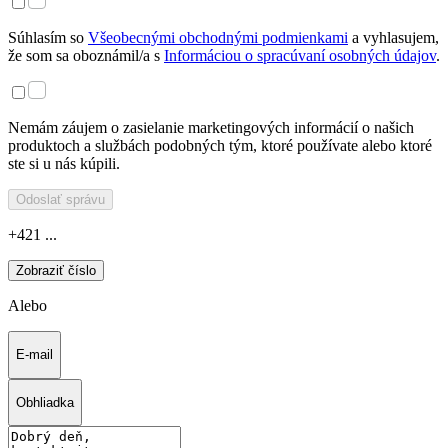
Súhlasím so
Všeobecnými obchodnými podmienkami
a vyhlasujem,
že som sa oboznámil/a s
Informáciou o spracúvaní osobných údajov
.
Nemám záujem o zasielanie marketingových informácií o našich
produktoch a službách podobných tým, ktoré používate alebo ktoré
ste si u nás kúpili.
Odoslať správu
+421 ...
Zobraziť číslo
Alebo
E-mail
Obhliadka