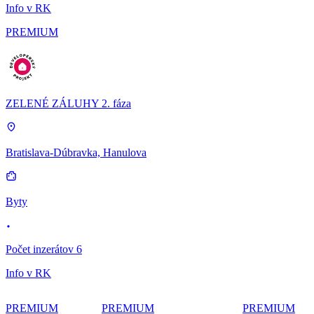
Info v RK
PREMIUM
ZELENÉ ZÁLUHY 2. fáza
Bratislava-Dúbravka, Hanulova
Byty
Počet inzerátov 6
Info v RK
PREMIUM
PREMIUM
PREMIUM