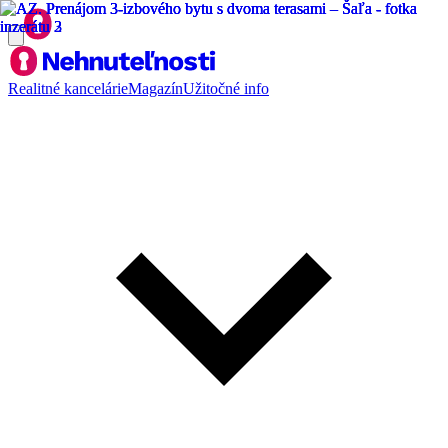
Realitné kancelárie
Magazín
Užitočné info