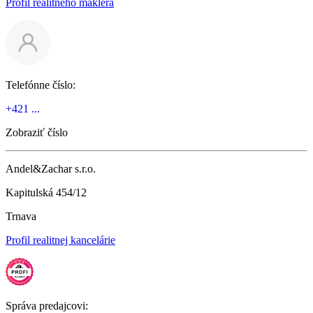
Profil realitného makléra
Telefónne číslo:
+421 ...
Zobraziť číslo
Andel&Zachar s.r.o.
Kapitulská 454/12
Trnava
Profil realitnej kancelárie
Správa predajcovi: