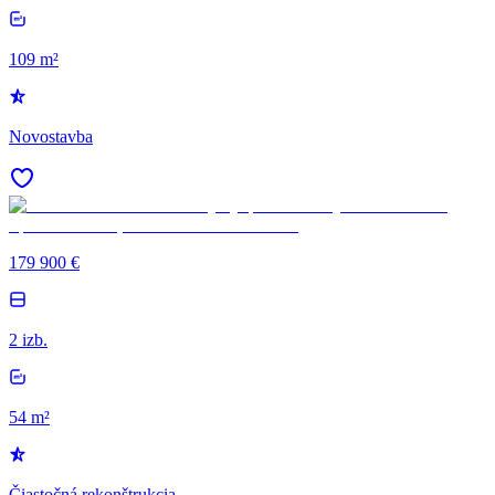
109 m²
Novostavba
179 900 €
2 izb.
54 m²
Čiastočná rekonštrukcia