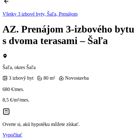
Všetky 3 izbové byty, Šaľa, Prenájom
AZ. Prenájom 3-izbového bytu
s dvoma terasami – Šaľa
Šaľa, okres Šaľa
3 izbový byt
80 m²
Novostavba
680 €/mes.
8,5 €/m²/mes.
Overte si, akú hypotéku môžete získať.
Vypočítať