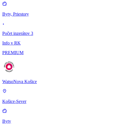
Byty, Priestory
Počet inzerátov 3
Info v RK
PREMIUM
WatsoNova Košice
Košice-Sever
Byty