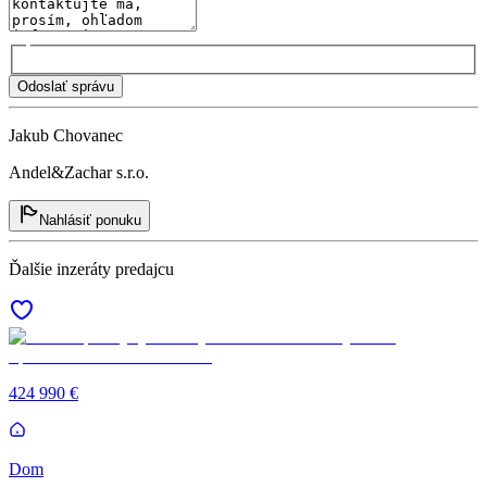
Odoslať správu
Jakub Chovanec
Andel&Zachar s.r.o.
Nahlásiť ponuku
Ďalšie inzeráty predajcu
424 990 €
Dom