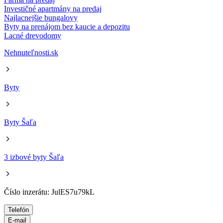
Investičné apartmány na predaj
Najlacnejšie bungalovy
Byty na prenájom bez kaucie a depozitu
Lacné drevodomy
Nehnuteľnosti.sk
Byty
Byty Šaľa
3 izbové byty Šaľa
Číslo inzerátu: JulES7u79kL
Telefón
E-mail