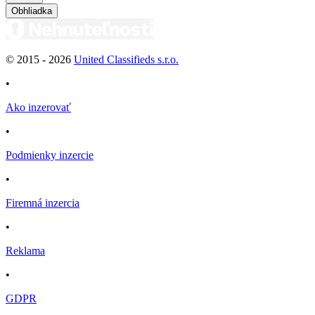
Obhliadka
© 2015 -
2026
United Classifieds s.r.o.
•
Ako inzerovať
•
Podmienky inzercie
•
Firemná inzercia
•
Reklama
•
GDPR