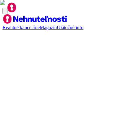
Realitné kancelárie
Magazín
Užitočné info