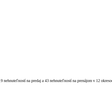
19
nehnuteľností
na predaj
a
43
nehnuteľností
na prenájom
v
12
okreso