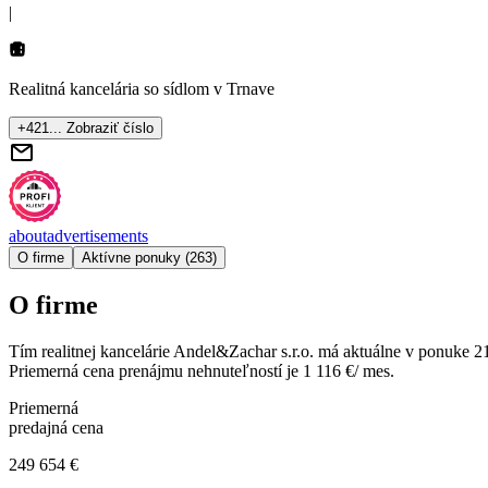
|
Realitná kancelária so sídlom
v Trnave
+421... Zobraziť číslo
about
advertisements
O firme
Aktívne ponuky (263)
O firme
Tím realitnej kancelárie
Andel&Zachar s.r.o.
má aktuálne v ponuke
2
Priemerná cena prenájmu nehnuteľností je
1 116 €/ mes.
Priemerná
predajná cena
249 654 €