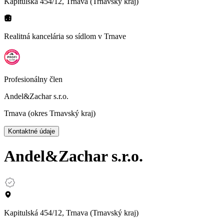
Kapitulská 454/12, Trnava (Trnavský kraj)
Realitná kancelária so sídlom
v Trnave
Profesionálny člen
Andel&Zachar s.r.o.
Trnava (okres Trnavský kraj)
Kontaktné údaje
Andel&Zachar s.r.o.
Kapitulská 454/12, Trnava (Trnavský kraj)