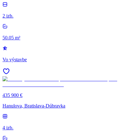
2 izb.
50.05 m²
Vo výstavbe
435 900 €
Hanulova, Bratislava-Dúbravka
4 izb.