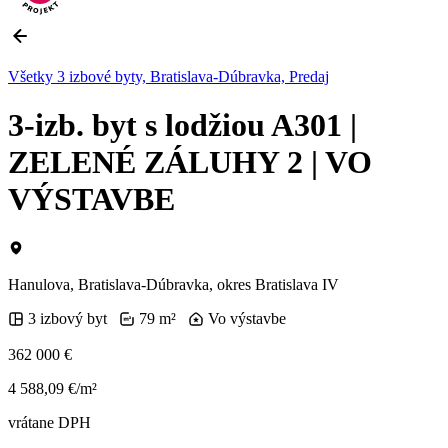
Všetky 3 izbové byty, Bratislava-Dúbravka, Predaj
3-izb. byt s lodžiou A301 |
ZELENÉ ZÁLUHY 2 | VO
VÝSTAVBE
Hanulova, Bratislava-Dúbravka, okres Bratislava IV
3 izbový byt
79 m²
Vo výstavbe
362 000 €
4 588,09 €/m²
vrátane DPH