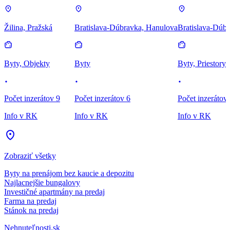
Žilina, Pražská
Bratislava-Dúbravka, Hanulova
Bratislava-Dúbr
Byty, Objekty
Byty
Byty, Priestory
Počet inzerátov 9
Počet inzerátov 6
Počet inzerátov
Info v RK
Info v RK
Info v RK
Zobraziť všetky
Byty na prenájom bez kaucie a depozitu
Najlacnejšie bungalovy
Investičné apartmány na predaj
Farma na predaj
Stánok na predaj
Nehnuteľnosti.sk