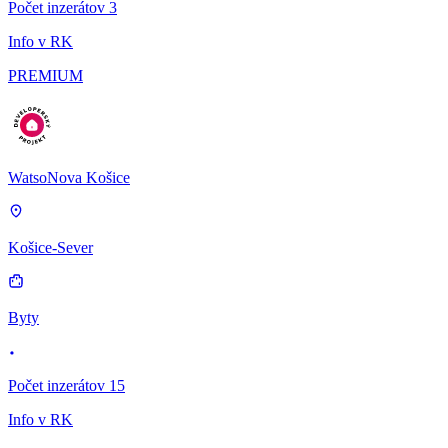
Počet inzerátov 3
Info v RK
PREMIUM
WatsoNova Košice
Košice-Sever
Byty
Počet inzerátov 15
Info v RK