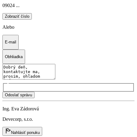
09024 ...
Zobraziť číslo
Alebo
E-mail
Obhliadka
Odoslať správu
Ing. Eva Zádorová
Devecorp, s.r.o.
Nahlásiť ponuku