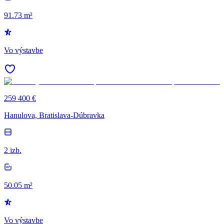
91.73 m²
Vo výstavbe
259 400 €
Hanulova, Bratislava-Dúbravka
2 izb.
50.05 m²
Vo výstavbe