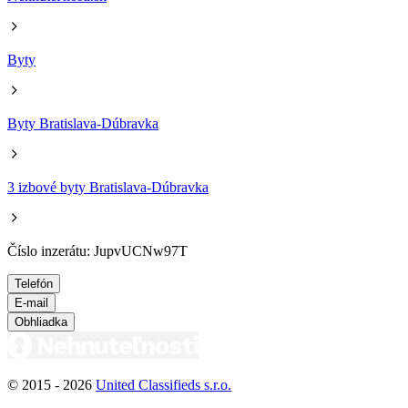
Byty
Byty Bratislava-Dúbravka
3 izbové byty Bratislava-Dúbravka
Číslo inzerátu: JupvUCNw97T
Telefón
E-mail
Obhliadka
© 2015 -
2026
United Classifieds s.r.o.