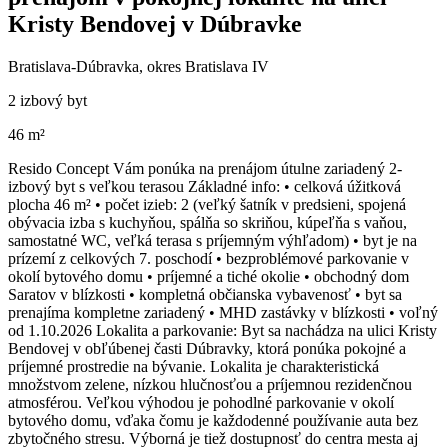
Kristy Bendovej v Dúbravke
Bratislava-Dúbravka, okres Bratislava IV
2 izbový byt
46 m²
Resido Concept Vám ponúka na prenájom útulne zariadený 2-
izbový byt s veľkou terasou Základné info: • celková úžitková
plocha 46 m² • počet izieb: 2 (veľký šatník v predsieni, spojená
obývacia izba s kuchyňou, spálňa so skriňou, kúpeľňa s vaňou,
samostatné WC, veľká terasa s príjemným výhľadom) • byt je na
prízemí z celkových 7. poschodí • bezproblémové parkovanie v
okolí bytového domu • príjemné a tiché okolie • obchodný dom
Saratov v blízkosti • kompletná občianska vybavenosť • byt sa
prenajíma kompletne zariadený • MHD zastávky v blízkosti • voľný
od 1.10.2026 Lokalita a parkovanie: Byt sa nachádza na ulici Kristy
Bendovej v obľúbenej časti Dúbravky, ktorá ponúka pokojné a
príjemné prostredie na bývanie. Lokalita je charakteristická
množstvom zelene, nízkou hlučnosťou a príjemnou rezidenčnou
atmosférou. Veľkou výhodou je pohodlné parkovanie v okolí
bytového domu, vďaka čomu je každodenné používanie auta bez
zbytočného stresu. Výborná je tiež dostupnosť do centra mesta aj