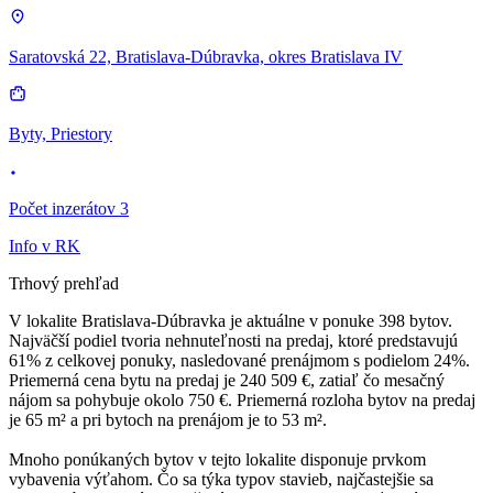
Saratovská 22, Bratislava-Dúbravka, okres Bratislava IV
Byty, Priestory
Počet inzerátov 3
Info v RK
Trhový prehľad
V lokalite Bratislava-Dúbravka je aktuálne v ponuke 398 bytov.
Najväčší podiel tvoria nehnuteľnosti na predaj, ktoré predstavujú
61% z celkovej ponuky, nasledované prenájmom s podielom 24%.
Priemerná cena bytu na predaj je 240 509 €, zatiaľ čo mesačný
nájom sa pohybuje okolo 750 €. Priemerná rozloha bytov na predaj
je 65 m² a pri bytoch na prenájom je to 53 m².
Mnoho ponúkaných bytov v tejto lokalite disponuje prvkom
vybavenia výťahom. Čo sa týka typov stavieb, najčastejšie sa