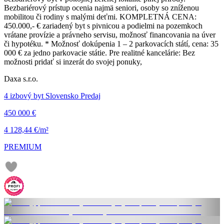
Bezbariérový prístup ocenia najmä seniori, osoby so zníženou
mobilitou či rodiny s malými deťmi. KOMPLETNÁ CENA:
450.000,- € zariadený byt s pivnicou a podielmi na pozemkoch
vrátane provízie a právneho servisu, možnosť financovania na úver
či hypotéku. * Možnosť dokúpenia 1 – 2 parkovacích státí, cena: 35
000 € za jedno parkovacie státie. Pre realitné kancelárie: Bez
možnosti pridať si inzerát do svojej ponuky,
Daxa s.r.o.
4 izbový byt Slovensko Predaj
450 000 €
4 128,44 €/m²
PREMIUM