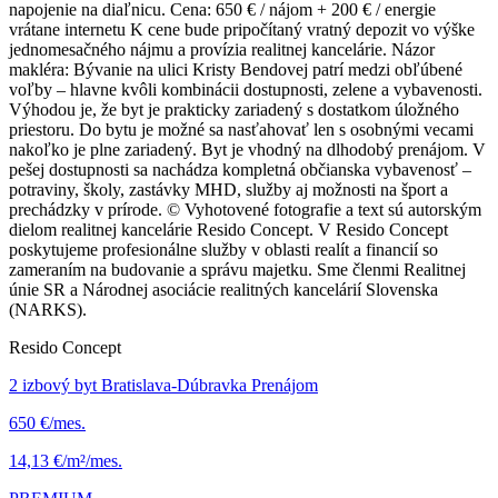
napojenie na diaľnicu. Cena: 650 € / nájom + 200 € / energie
vrátane internetu K cene bude pripočítaný vratný depozit vo výške
jednomesačného nájmu a provízia realitnej kancelárie. Názor
makléra: Bývanie na ulici Kristy Bendovej patrí medzi obľúbené
voľby – hlavne kvôli kombinácii dostupnosti, zelene a vybavenosti.
Výhodou je, že byt je prakticky zariadený s dostatkom úložného
priestoru. Do bytu je možné sa nasťahovať len s osobnými vecami
nakoľko je plne zariadený. Byt je vhodný na dlhodobý prenájom. V
pešej dostupnosti sa nachádza kompletná občianska vybavenosť –
potraviny, školy, zastávky MHD, služby aj možnosti na šport a
prechádzky v prírode. © Vyhotovené fotografie a text sú autorským
dielom realitnej kancelárie Resido Concept. V Resido Concept
poskytujeme profesionálne služby v oblasti realít a financií so
zameraním na budovanie a správu majetku. Sme členmi Realitnej
únie SR a Národnej asociácie realitných kancelárií Slovenska
(NARKS).
Resido Concept
2 izbový byt Bratislava-Dúbravka Prenájom
650 €/mes.
14,13 €/m²/mes.