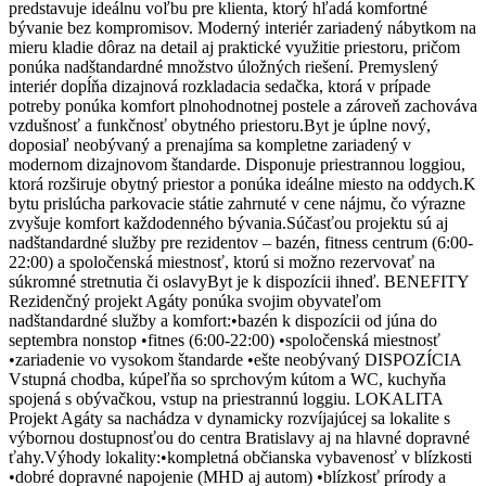
predstavuje ideálnu voľbu pre klienta, ktorý hľadá komfortné
bývanie bez kompromisov. Moderný interiér zariadený nábytkom na
mieru kladie dôraz na detail aj praktické využitie priestoru, pričom
ponúka nadštandardné množstvo úložných riešení. Premyslený
interiér dopĺňa dizajnová rozkladacia sedačka, ktorá v prípade
potreby ponúka komfort plnohodnotnej postele a zároveň zachováva
vzdušnosť a funkčnosť obytného priestoru.Byt je úplne nový,
doposiaľ neobývaný a prenajíma sa kompletne zariadený v
modernom dizajnovom štandarde. Disponuje priestrannou loggiou,
ktorá rozširuje obytný priestor a ponúka ideálne miesto na oddych.K
bytu prislúcha parkovacie státie zahrnuté v cene nájmu, čo výrazne
zvyšuje komfort každodenného bývania.Súčasťou projektu sú aj
nadštandardné služby pre rezidentov – bazén, fitness centrum (6:00-
22:00) a spoločenská miestnosť, ktorú si možno rezervovať na
súkromné stretnutia či oslavyByt je k dispozícii ihneď. BENEFITY
Rezidenčný projekt Agáty ponúka svojim obyvateľom
nadštandardné služby a komfort:•bazén k dispozícii od júna do
septembra nonstop •fitnes (6:00-22:00) •spoločenská miestnosť
•zariadenie vo vysokom štandarde •ešte neobývaný DISPOZÍCIA
Vstupná chodba, kúpeľňa so sprchovým kútom a WC, kuchyňa
spojená s obývačkou, vstup na priestrannú loggiu. LOKALITA
Projekt Agáty sa nachádza v dynamicky rozvíjajúcej sa lokalite s
výbornou dostupnosťou do centra Bratislavy aj na hlavné dopravné
ťahy.Výhody lokality:•kompletná občianska vybavenosť v blízkosti
•dobré dopravné napojenie (MHD aj autom) •blízkosť prírody a