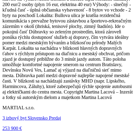
200 eur/2 osoby (plyn 16 eur, elektrina 40 eur) Výhody: - slnečný -
kľudná časť - úplná občianska vybavenosť - 8 bytov vo vchode - 2
byty na poschodí Lokalita: Bullova ulica je kratšia rezidenčná
komunikácia s prevažne bytovou zástavbou a športovo-rekreačným
zázemím v okolí (ihriská, tenisové plochy, zimný štadión). Ide o
pokojnú časť Dúbravky so zeleným prostredím, ktorá zároveň
ponúka rýchlu dostupnosť služieb aj dopravy, čím vytvára ideálny
pomer medzi mestským bývaním a blízkosťou prírody Malých
Karpát. Lokalita sa nachádza v blízkosti hlavných dopravných
ťahov s rýchlym prístupom na diaľnicu a mestský obchvat, pričom
zjazd je dostupný približne do 3 minút jazdy autom. Táto poloha
umožňuje komfortné napojenie smerom na centrum Bratislavy,
Devínsku Novú Ves, Lamač aj výjazd na diaľničnú sieť mimo
mesta. Dúbravka patrí medzi dopravné najlepšie napojené mestské
časti. V blízkosti sa nachádzajú zastávky MHD (napr. Lipského,
Harmincova, Záluhy), ktoré zabezpečujú rýchle spojenie autobusmi
aj električkami do centra mesta. Copyright Martina Lacová – Inzerát
a fotky sú autorským dielom a majetkom Martina Lacová
MARTIAL s.r.o.
3 izbový byt Slovensko Predaj
253 900 €