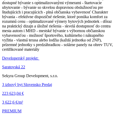
dostupné bývanie s optimalizovanými výmerami - štartovacie
ubytovanie - bývanie so skvelou dopravnou obslužnosťou pre
študujúcich i pracujúcich - plná občianska vybavenosť Charakter
bývania - efektívne dispozičné riešenie, ktoré ponúka komfort za
rozumnú cenu - optimalizované výmery bytových jednotiek - dôraz
na praktický dizajn a úložné riešenia - skvelá dostupnosť do centra
mesta autom i MHD - mestské bývanie s výbornou občianskou
vybavenosťou - možnosť športového, kultúrneho i nákupného
vyžitia - vlastná terasa alebo lodžia (každá jednotka od 2NP),
prízemné jednotky s predzáhradkou - solárne panely na ohrev TUV,
certifikované materiály
Developerský projekt:
Saratovská 22
Sekyra Group Development, s.r.o.
3 izbový byt Slovensko Predaj
223 623,04 €
3 622,6 €/m²
PREMIUM