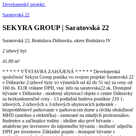
Developerský projekt:
Saratovská 22
SEKYRA GROUP | Saratovská 22
Saratovská 22, Bratislava-Dúbravka, okres Bratislava IV
2 izbový byt
41.89 m²
* * * * * VÝSTAVBA ZAHÁJENÁ * * * * * Developerská
spoločnosť Sekyra Group ponúka vo svojom projekte Saratovská 22
v Dúbravke 2-izbové byty vo výmerách od 42 do 51 m2 za ceny od
160 tis. EUR vrátane DPH, viac info na saratovska22.sk. Dostupné
bývanie v Dúbravke - moderný ubytovací objekt v centre Dúbravky
za bezkonkurenčné ceny - 13 podlažná budova ponúkne 210 1-
izbových, 2-izbových a 3-izbových ubytovacích jednotiek -
bezproblémové parkovanie v parkovacom dome a rýchla obslužnosť
MHD (autobus a električka) - zamerané na mladých profesionálov,
študentov a začínajúce rodiny - ideálne ako prvé bývanie -
atraktívne pre investorov do nájomného bývania - možnosť odpočtu
DPH pre investorov Základné pojatie - dostupné bývanie s