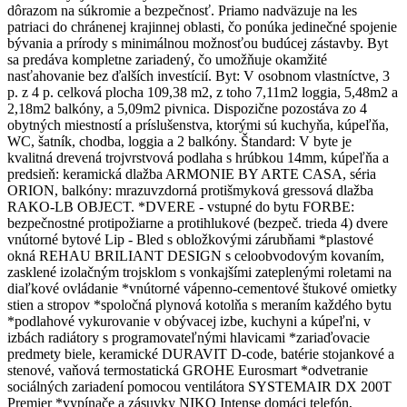
dôrazom na súkromie a bezpečnosť. Priamo nadväzuje na les
patriaci do chránenej krajinnej oblasti, čo ponúka jedinečné spojenie
bývania a prírody s minimálnou možnosťou budúcej zástavby. Byt
sa predáva kompletne zariadený, čo umožňuje okamžité
nasťahovanie bez ďalších investícií. Byt: V osobnom vlastníctve, 3
p. z 4 p. celková plocha 109,38 m2, z toho 7,11m2 loggia, 5,48m2 a
2,18m2 balkóny, a 5,09m2 pivnica. Dispozične pozostáva zo 4
obytných miestností a príslušenstva, ktorými sú kuchyňa, kúpeľňa,
WC, šatník, chodba, loggia a 2 balkóny. Štandard: V byte je
kvalitná drevená trojvrstvová podlaha s hrúbkou 14mm, kúpeľňa a
predsieň: keramická dlažba ARMONIE BY ARTE CASA, séria
ORION, balkóny: mrazuvzdorná protišmyková gressová dlažba
RAKO-LB OBJECT. *DVERE - vstupné do bytu FORBE:
bezpečnostné protipožiarne a protihlukové (bezpeč. trieda 4) dvere
vnútorné bytové Lip - Bled s obložkovými zárubňami *plastové
okná REHAU BRILIANT DESIGN s celoobvodovým kovaním,
zasklené izolačným trojsklom s vonkajšími zateplenými roletami na
diaľkové ovládanie *vnútorné vápenno-cementové štukové omietky
stien a stropov *spoločná plynová kotolňa s meraním každého bytu
*podlahové vykurovanie v obývacej izbe, kuchyni a kúpeľni, v
izbách radiátory s programovateľnými hlavicami *zariaďovacie
predmety biele, keramické DURAVIT D-code, batérie stojankové a
stenové, vaňová termostatická GROHE Eurosmart *odvetranie
sociálných zariadení pomocou ventilátora SYSTEMAIR DX 200T
Premier *vypínače a zásuvky NIKO Intense domáci telefón,