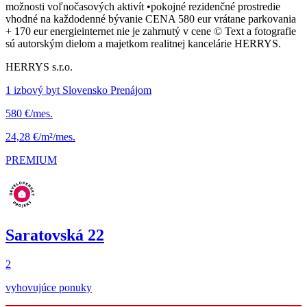
možnosti voľnočasových aktivít •pokojné rezidenčné prostredie
vhodné na každodenné bývanie CENA 580 eur vrátane parkovania
+ 170 eur energieinternet nie je zahrnutý v cene © Text a fotografie
sú autorským dielom a majetkom realitnej kancelárie HERRYS.
HERRYS s.r.o.
1 izbový byt Slovensko Prenájom
580 €/mes.
24,28 €/m²/mes.
PREMIUM
Saratovská 22
2
vyhovujúce ponuky