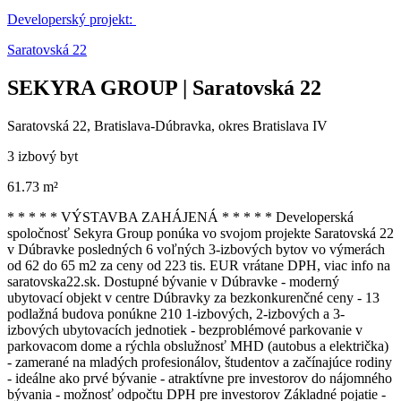
Developerský projekt:
Saratovská 22
SEKYRA GROUP | Saratovská 22
Saratovská 22, Bratislava-Dúbravka, okres Bratislava IV
3 izbový byt
61.73 m²
* * * * * VÝSTAVBA ZAHÁJENÁ * * * * * Developerská
spoločnosť Sekyra Group ponúka vo svojom projekte Saratovská 22
v Dúbravke posledných 6 voľných 3-izbových bytov vo výmerách
od 62 do 65 m2 za ceny od 223 tis. EUR vrátane DPH, viac info na
saratovska22.sk. Dostupné bývanie v Dúbravke - moderný
ubytovací objekt v centre Dúbravky za bezkonkurenčné ceny - 13
podlažná budova ponúkne 210 1-izbových, 2-izbových a 3-
izbových ubytovacích jednotiek - bezproblémové parkovanie v
parkovacom dome a rýchla obslužnosť MHD (autobus a električka)
- zamerané na mladých profesionálov, študentov a začínajúce rodiny
- ideálne ako prvé bývanie - atraktívne pre investorov do nájomného
bývania - možnosť odpočtu DPH pre investorov Základné pojatie -