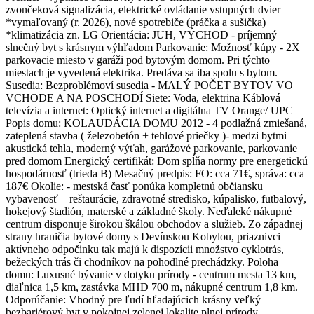
zvončeková signalizácia, elektrické ovládanie vstupných dvier
*vymaľovaný (r. 2026), nové spotrebiče (práčka a sušička)
*klimatizácia zn. LG Orientácia: JUH, VÝCHOD - príjemný
slnečný byt s krásnym výhľadom Parkovanie: Možnosť kúpy - 2X
parkovacie miesto v garáži pod bytovým domom. Pri týchto
miestach je vyvedená elektrika. Predáva sa iba spolu s bytom.
Susedia: Bezproblémoví susedia - MALÝ POČET BYTOV VO
VCHODE A NA POSCHODÍ Siete: Voda, elektrina Káblová
televízia a internet: Optický internet a digitálna TV Orange/ UPC
Popis domu: KOLAUDÁCIA DOMU 2012 - 4 podlažná zmiešaná,
zateplená stavba ( železobetón + tehlové priečky )- medzi bytmi
akustická tehla, moderný výťah, garážové parkovanie, parkovanie
pred domom Energický certifikát: Dom spĺňa normy pre energetickú
hospodárnosť (trieda B) Mesačný predpis: FO: cca 71€, správa: cca
187€ Okolie: - mestská časť ponúka kompletnú občiansku
vybavenosť – reštaurácie, zdravotné stredisko, kúpalisko, futbalový,
hokejový štadión, materské a základné školy. Neďaleké nákupné
centrum disponuje širokou škálou obchodov a služieb. Zo západnej
strany hraničia bytové domy s Devínskou Kobylou, priaznivci
aktívneho odpočinku tak majú k dispozícii množstvo cyklotrás,
bežeckých trás či chodníkov na pohodlné prechádzky. Poloha
domu: Luxusné bývanie v dotyku prírody - centrum mesta 13 km,
diaľnica 1,5 km, zastávka MHD 700 m, nákupné centrum 1,8 km.
Odporúčanie: Vhodný pre ľudí hľadajúcich krásny veľký
bezbariérový byt v pokojnej zelenej lokalite plnej prírody.