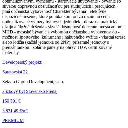
optimalizovanými výmerami - štartovacie ubytovanie - bývanie so
skvelou dopravnou obslužnosťou pre študujúcich i pracujúcich -
plná občianska vybavenosť Charakter bývania - efektívne
dispozičné riešenie, ktoré ponúka komfort za rozumnú cenu -
optimalizované výmery bytových jednotiek - dôraz na praktický
dizajn a úložné riešenia - skvelá dostupnosť do centra mesta autom i
MHD - mestské bývanie s výbornou občianskou vybavenosťou -
možnosť športového, kultúrneho i nákupného vyžitia - vlastná terasa
alebo lodžia (každá jednotka od 2NP), prízemné jednotky s
predzáhradkou - solárne panely na ohrev TUV, certifikované
materiály
Developerský projekt:
Saratovská 22
Sekyra Group Development, s.r.o.
2 izbový byt Slovensko Predaj
160 501 €
3 831,49 €/m²
PREMIUM