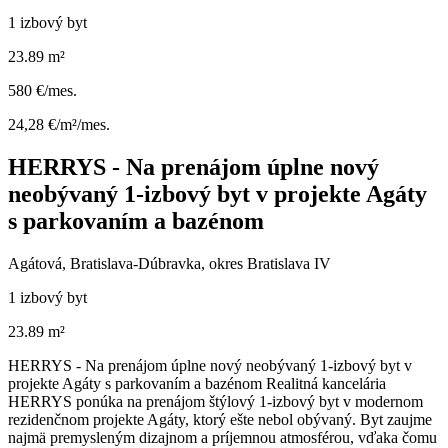
1 izbový byt
23.89 m²
580 €/mes.
24,28 €/m²/mes.
HERRYS - Na prenájom úplne nový
neobývaný 1-izbový byt v projekte Agáty
s parkovaním a bazénom
Agátová, Bratislava-Dúbravka, okres Bratislava IV
1 izbový byt
23.89 m²
HERRYS - Na prenájom úplne nový neobývaný 1-izbový byt v
projekte Agáty s parkovaním a bazénom Realitná kancelária
HERRYS ponúka na prenájom štýlový 1-izbový byt v modernom
rezidenčnom projekte Agáty, ktorý ešte nebol obývaný. Byt zaujme
najmä premysleným dizajnom a príjemnou atmosférou, vďaka čomu