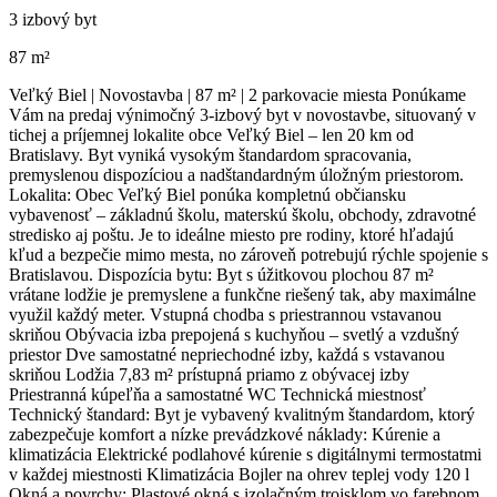
3 izbový byt
87 m²
Veľký Biel | Novostavba | 87 m² | 2 parkovacie miesta Ponúkame
Vám na predaj výnimočný 3-izbový byt v novostavbe, situovaný v
tichej a príjemnej lokalite obce Veľký Biel – len 20 km od
Bratislavy. Byt vyniká vysokým štandardom spracovania,
premyslenou dispozíciou a nadštandardným úložným priestorom.
Lokalita: Obec Veľký Biel ponúka kompletnú občiansku
vybavenosť – základnú školu, materskú školu, obchody, zdravotné
stredisko aj poštu. Je to ideálne miesto pre rodiny, ktoré hľadajú
kľud a bezpečie mimo mesta, no zároveň potrebujú rýchle spojenie s
Bratislavou. Dispozícia bytu: Byt s úžitkovou plochou 87 m²
vrátane lodžie je premyslene a funkčne riešený tak, aby maximálne
využil každý meter. Vstupná chodba s priestrannou vstavanou
skriňou Obývacia izba prepojená s kuchyňou – svetlý a vzdušný
priestor Dve samostatné nepriechodné izby, každá s vstavanou
skriňou Lodžia 7,83 m² prístupná priamo z obývacej izby
Priestranná kúpeľňa a samostatné WC Technická miestnosť
Technický štandard: Byt je vybavený kvalitným štandardom, ktorý
zabezpečuje komfort a nízke prevádzkové náklady: Kúrenie a
klimatizácia Elektrické podlahové kúrenie s digitálnymi termostatmi
v každej miestnosti Klimatizácia Bojler na ohrev teplej vody 120 l
Okná a povrchy: Plastové okná s izolačným trojsklom vo farebnom