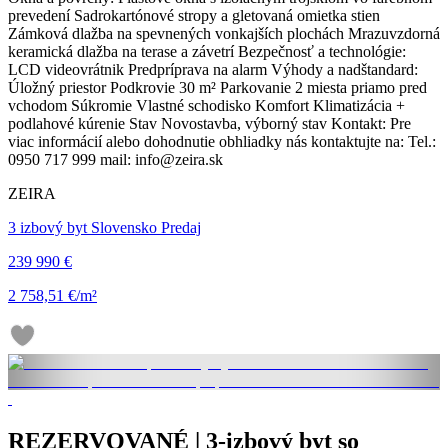
prevedení Sadrokartónové stropy a gletovaná omietka stien
Zámková dlažba na spevnených vonkajších plochách Mrazuvzdorná
keramická dlažba na terase a závetrí Bezpečnosť a technológie:
LCD videovrátnik Predpríprava na alarm Výhody a nadštandard:
Úložný priestor Podkrovie 30 m² Parkovanie 2 miesta priamo pred
vchodom Súkromie Vlastné schodisko Komfort Klimatizácia +
podlahové kúrenie Stav Novostavba, výborný stav Kontakt: Pre
viac informácií alebo dohodnutie obhliadky nás kontaktujte na: Tel.:
0950 717 999 mail: info@zeira.sk
ZEIRA
3 izbový byt Slovensko Predaj
239 990 €
2 758,51 €/m²
REZERVOVANÉ | 3-izbový byt so