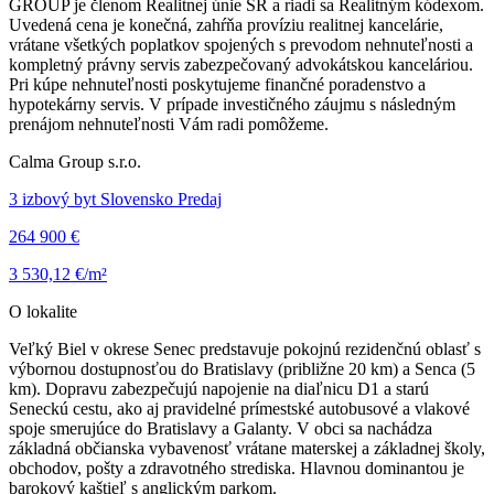
GROUP je členom Realitnej únie SR a riadi sa Realitným kódexom.
Uvedená cena je konečná, zahŕňa províziu realitnej kancelárie,
vrátane všetkých poplatkov spojených s prevodom nehnuteľnosti a
kompletný právny servis zabezpečovaný advokátskou kanceláriou.
Pri kúpe nehnuteľnosti poskytujeme finančné poradenstvo a
hypotekárny servis. V prípade investičného záujmu s následným
prenájom nehnuteľnosti Vám radi pomôžeme.
Calma Group s.r.o.
3 izbový byt Slovensko Predaj
264 900 €
3 530,12 €/m²
O lokalite
Veľký Biel v okrese Senec predstavuje pokojnú rezidenčnú oblasť s
výbornou dostupnosťou do Bratislavy (približne 20 km) a Senca (5
km). Dopravu zabezpečujú napojenie na diaľnicu D1 a starú
Seneckú cestu, ako aj pravidelné prímestské autobusové a vlakové
spoje smerujúce do Bratislavy a Galanty. V obci sa nachádza
základná občianska vybavenosť vrátane materskej a základnej školy,
obchodov, pošty a zdravotného strediska. Hlavnou dominantou je
barokový kaštieľ s anglickým parkom.