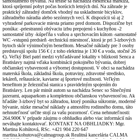
samostatného bývania. Na terase sa nachádza elektrická markíza,
ktorá spríjemní pobyt počas horúcich letných dní. Na záhrade je
praktický záhradný domček vhodný na uskladnenie bicyklov,
záhradného náradia alebo sezónnych vecí. K dispozícii sú aj 2
vyhradené parkovacie miesta priamo pred domom. Dispozične byt
ponúka: -priestrannú obývaciu izbu prepojenú s kuchyňou -2
samostatné izby -kúpeľňa s vaňou a sprchovacím kútom -samostatné
WC -vstupnú predsieň -technickú miestnosť, ktorá je pri 3-izbových
bytoch skôr výnimočným benefitom. Mesačné náklady pre 3 osoby
predstavujú spolu 156 € ( z toho elektrina je 130 € a voda, stočné 26
€). Veľký Biel patrí medzi vyhľadávané lokality v blízkosti Senca a
Bratislavy najmä vďaka kombinácii pokojného bývania, dobrej
občianskej vybavenosti a výbornej dostupnosti. V obci sa nachádza
materská škola, základná škola, potraviny, zdravotné stredisko,
lekáreň, reštaurácie, kaviarne aj športové možnosti. Veľkým
benefitom je železničná stanica s pravidelným spojením do
Bratislavy. Len pár minút autom sa nachádza Senec so Slnečnými
jazerami, aquaparkom a kompletnou občianskou vybavenosťou. Ak
hľadáte 3-izbový byt so záhradou, ktorý ponúka súkromie, moderné
bývanie, nízke mesačné náklady a atmosféru rodinného domu, táto
nehnuteľnosť určite stojí za vašu pozornosť. Cena nehnuteľnosti:
264.900€ V prípade záujmu o obhliadku alebo viac informácií nás
neváhajte kontaktovať. KONTAKT NA OBHLIADKY: Mgr.
Martina Kohútová, RSc. +421 904 220 647
martina.kohutova@calmagroup.sk Realitná kancelária CALMA