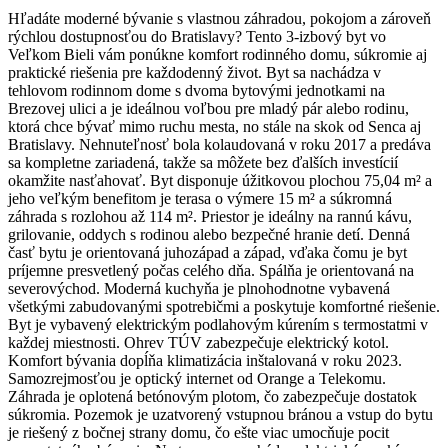
Hľadáte moderné bývanie s vlastnou záhradou, pokojom a zároveň
rýchlou dostupnosťou do Bratislavy? Tento 3-izbový byt vo
Veľkom Bieli vám ponúkne komfort rodinného domu, súkromie aj
praktické riešenia pre každodenný život. Byt sa nachádza v
tehlovom rodinnom dome s dvoma bytovými jednotkami na
Brezovej ulici a je ideálnou voľbou pre mladý pár alebo rodinu,
ktorá chce bývať mimo ruchu mesta, no stále na skok od Senca aj
Bratislavy. Nehnuteľnosť bola kolaudovaná v roku 2017 a predáva
sa kompletne zariadená, takže sa môžete bez ďalších investícií
okamžite nasťahovať. Byt disponuje úžitkovou plochou 75,04 m² a
jeho veľkým benefitom je terasa o výmere 15 m² a súkromná
záhrada s rozlohou až 114 m². Priestor je ideálny na rannú kávu,
grilovanie, oddych s rodinou alebo bezpečné hranie detí. Denná
časť bytu je orientovaná juhozápad a západ, vďaka čomu je byt
príjemne presvetlený počas celého dňa. Spálňa je orientovaná na
severovýchod. Moderná kuchyňa je plnohodnotne vybavená
všetkými zabudovanými spotrebičmi a poskytuje komfortné riešenie.
Byt je vybavený elektrickým podlahovým kúrením s termostatmi v
každej miestnosti. Ohrev TÚV zabezpečuje elektrický kotol.
Komfort bývania dopĺňa klimatizácia inštalovaná v roku 2023.
Samozrejmosťou je optický internet od Orange a Telekomu.
Záhrada je oplotená betónovým plotom, čo zabezpečuje dostatok
súkromia. Pozemok je uzatvorený vstupnou bránou a vstup do bytu
je riešený z bočnej strany domu, čo ešte viac umocňuje pocit