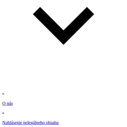
•
O nás
•
Nahlásenie nelegálneho obsahu