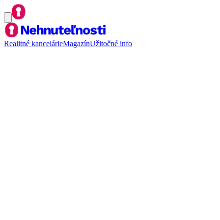
Realitné kancelárie
Magazín
Užitočné info