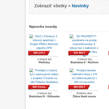
Zobraziť všetky »
Novinky
Najnovšie inzeráty
306 270 €
334 900 €
2 izbový byt
3 izbový byt
Piešťany
Bratislava II - Ružinov
800 €/mes.
369 000 €
2 izbový byt
Rodinný dom
Bratislava IV - Dúbravka
Žilina-Staré mesto