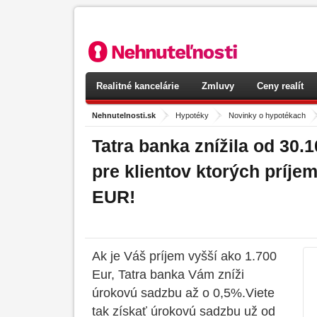
Realitné kancelárie
Zmluvy
Ceny realít
Nehnutelnosti.sk
>
Hypotéky
>
Novinky o hypotékach
Tatra banka znížila od 30.
pre klientov ktorých príjem
EUR!
Ak je Váš príjem vyšší ako 1.700
Eur, Tatra banka Vám zníži
úrokovú sadzbu až o 0,5%.Viete
tak získať úrokovú sadzbu už od