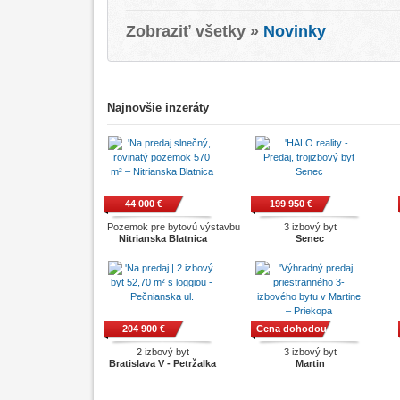
Zobraziť všetky »
Novinky
Najnovšie inzeráty
44 000 €
199 950 €
Pozemok pre bytovú výstavbu
3 izbový byt
Nitrianska Blatnica
Senec
204 900 €
Cena dohodou
2 izbový byt
3 izbový byt
Bratislava V - Petržalka
Martin