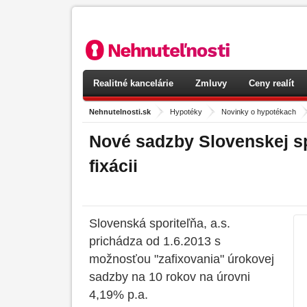
Realitné kancelárie
Zmluvy
Ceny realít
Nehnutelnosti.sk
>
Hypotéky
>
Novinky o hypotékach
Nové sadzby Slovenskej sp
fixácii
Slovenská sporiteľňa, a.s.
prichádza od 1.6.2013 s
možnosťou "zafixovania" úrokovej
sadzby na 10 rokov na úrovni
4,19% p.a.