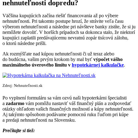
nehnuteľnosti dopredu?
Väčšina kupujúcich začína riešiť financovania až po výbere
nehnuteľnosti. Pri takomto postupe hrozí, že strávite veľa času
výberom nehnuteľnosti a následne pri návšteve banky zistíte, že si ju
nemôžete dovoliť. V horších prípadoch sa dokonca stalo, že niektorí
kupujúci zaplatili predávajúcemu nevratnú zopár tisícovú zálohu,
o ktorú následne prišli.
Ak rozmýšľate nad kúpou nehnuteľnosti či už teraz alebo
do budúcna, vašim prvým krokom by mal byť
výpočet vášho
maximálneho úverového limitu v
hypotekárnej kalkulačke
.
Zdroj: Nehnuteľnosti.sk
Po vyplnení formuláru sa vám ozvú naši hypoterkárni špecialisti
a
zadarmo
vám pomôžu nastaviť váš finančný plán a zodpovedať
otázky ohľadom vašich finančných možností a kúpy nehnuteľnosti.
Aj takýmto spôsobom podávame pomocnú ruku ľuďom pri kúpe
a predaji nehnuteľnosti na Slovensku.
Prečítajte si tiež: