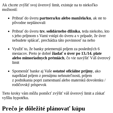
Ak chcete zvýšiť svoj úverový limit, existuje na to niekoľko
možností:
Pribrať do úveru
partnera/ku alebo manžela/ku
, ak ste to
pôvodne neplánovali
Pribrať do úveru
tzv. solidárneho dlžníka
, teda niekoho, kto
s jeho príjmom s Vami vstúpi do úveru a v prípade, že úver
nebudete splácať, prechádza táto povinnosť na neho
Využiť to, že banky priemerujú príjem za posledných 6
mesiacov. Preto je dobré
žiadať o úver po 13./14. plate
alebo mimoriadnych prémiách
, čo vie navýšiť Váš úverový
limit
Spomenúť banke aj Vaše
ostatné oficiálne príjmy
, ako
napríklad príjem z prenájmu nehnuteľnosti, príjem
z podnikania popri zamestnaní alebo materskú dovolenku /
rodičovský príspevok
Tieto kroky vám môžu pomôcť zvýšiť váš úverový limit a získať
vyššiu hypotéku.
Prečo je dôležité plánovať kúpu