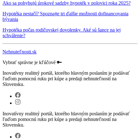
Ako sa pohybujú úrokové sadzby hypoték v polovici roka 2025?
Hypotéka nestačí? Spoznajte tri ďalšie možnosti dofinancovania
bývania
Hypotéka počas rodičovskej dovolenky. Aké sú šance na jej
schválenie?
Nehnuteľnosti.sk
Vybrať správne je kľúčové 🔑
Inovatívny realitný portál, ktorého hlavným poslaním je podávať
ľuďom pomocnú ruku pri kúpe a predaji nehnuteľností na
Slovensku.
Inovatívny realitný portál, ktorého hlavným poslaním je podávať
ľuďom pomocnú ruku pri kúpe a predaji nehnuteľností na
Slovensku.