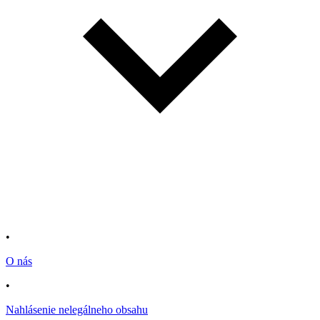
•
O nás
•
Nahlásenie nelegálneho obsahu