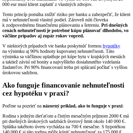
000 eur musí klient zaplatiť z vlastných zdrojov.
Tento princíp pomáha znížiť riziko pre banku a zabezpečiť, že klient
má v nehnuteľnosti vlastný podiel. Zároveň núti človeka
k zodpovednému finančnému plánovaniu a šetreniu.
Pri dnešných
cenách nehnuteľností je potrebné kúpu plánovať dlhodobo, vo
väčšine prípadov aj zopár rokov vopred.
V niektorých prípadoch vie banka poskytnúť formou
hypotéky
na výnimku aj 90% hodnoty kupovanej nehnuteľnosti. Táto
výnimka sa väčšinou uplatňuje pri kúpe bytu v krajských mestách
a taktiež závisí od bonity a najvyššieho dosiahnutého vzdelania
žiadateľov. Pri 90% financovaní treba pri splácaní počítať s vyššou
úrokovou sadzbou.
Ako funguje financovanie nehnuteľnosti
cez hypotéku v praxi?
Poďme sa pozrieť na
názorný príklad, ako to funguje v praxi
:
Rodina s jedným dieťaťom a čistým mesačným príjmom 2000 € má
pri dnešných úrokových sadzbách úverový limit okolo 140 000 €.
Splátka takéhoto úveru vychádza na 700 € mesačne. S hypotékou
140 000 € si táto rodina môže kúpiť nehnuteľnosť za 175 000 €,