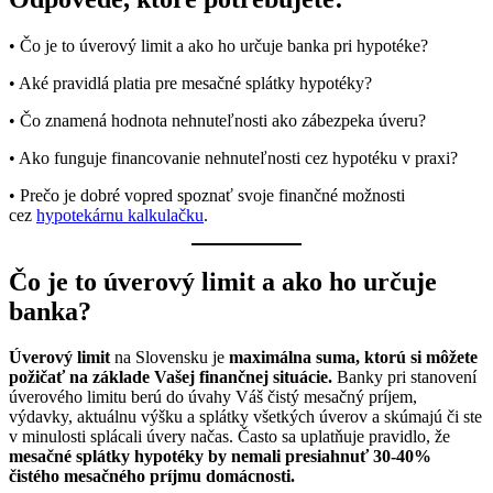
• Čo je to úverový limit a ako ho určuje banka pri hypotéke?
• Aké pravidlá platia pre mesačné splátky hypotéky?
• Čo znamená hodnota nehnuteľnosti ako zábezpeka úveru?
• Ako funguje financovanie nehnuteľnosti cez hypotéku v praxi?
• Prečo je dobré vopred spoznať svoje finančné možnosti
cez
hypotekárnu kalkulačku
.
Čo je to úverový limit a ako ho určuje
banka?
Úverový limit
na Slovensku je
maximálna suma, ktorú si môžete
požičať na základe Vašej finančnej situácie.
Banky pri stanovení
úverového limitu berú do úvahy Váš čistý mesačný príjem,
výdavky, aktuálnu výšku a splátky všetkých úverov a skúmajú či ste
v minulosti splácali úvery načas. Často sa uplatňuje pravidlo, že
mesačné splátky hypotéky by nemali presiahnuť 30-40%
čistého mesačného príjmu domácnosti.