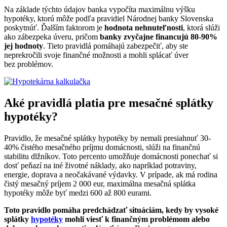
Na základe týchto údajov banka vypočíta maximálnu výšku
hypotéky, ktorú môže podľa pravidiel Národnej banky Slovenska
poskytnúť. Ďalším faktorom je
hodnota nehnuteľnosti
, ktorá slúži
ako zábezpeka úveru, pričom
banky zvyčajne financujú 80-90%
jej hodnoty
. Tieto pravidlá pomáhajú zabezpečiť, aby ste
neprekročili svoje finančné možnosti a mohli splácať úver
bez problémov.
Aké pravidlá platia pre mesačné splátky
hypotéky?
Pravidlo, že mesačné splátky hypotéky by nemali presiahnuť 30-
40% čistého mesačného príjmu domácnosti, slúži na finančnú
stabilitu dlžníkov. Toto percento umožňuje domácnosti ponechať si
dosť peňazí na iné životné náklady, ako napríklad potraviny,
energie, doprava a neočakávané výdavky. V prípade, ak má rodina
čistý mesačný príjem 2 000 eur, maximálna mesačná splátka
hypotéky môže byť medzi 600 až 800 eurami.
Toto pravidlo pomáha predchádzať situáciám, kedy by vysoké
splátky
hypotéky
mohli viesť k finančným problémom alebo