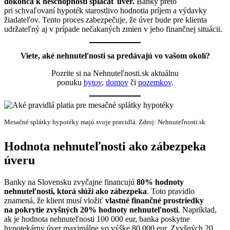
dokonca k neschopnosti splácať úver.
Banky preto
pri schvaľovaní hypoték starostlivo hodnotia príjem a výdavky
žiadateľov. Tento proces zabezpečuje, že úver bude pre klienta
udržateľný aj v prípade nečakaných zmien v jeho finančnej situácii.
Viete, aké nehnuteľnosti sa predávajú vo vašom okolí?
Pozrite si na Nehnuteľnosti.sk aktuálnu
ponuku
bytov
,
domov
či
pozemkov
.
Mesačné splátky hypotéky majú svoje pravidlá. Zdroj: Nehnuteľnosti.sk
Hodnota nehnuteľnosti ako zábezpeka
úveru
Banky na Slovensku zvyčajne financujú
80% hodnoty
nehnuteľnosti, ktorá slúži ako zábezpeka
. Toto pravidlo
znamená, že klient musí vložiť
vlastné finančné prostriedky
na pokrytie zvyšných 20% hodnoty nehnuteľnosti
. Napríklad,
ak je hodnota nehnuteľnosti 100 000 eur, banka poskytne
hypotekárny úver maximálne vo výške 80 000 eur. Zvyšných 20