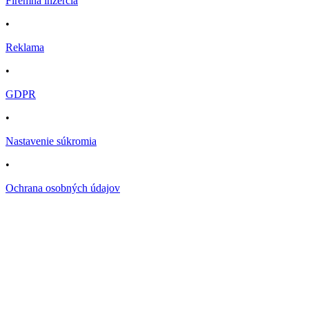
Firemná inzercia
•
Reklama
•
GDPR
•
Nastavenie súkromia
•
Ochrana osobných údajov