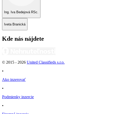
Ing. Iva Bedejová RSc.
Iveta Branická
Kde nás nájdete
© 2015 -
2026
United Classifieds s.r.o.
•
Ako inzerovať
•
Podmienky inzercie
•