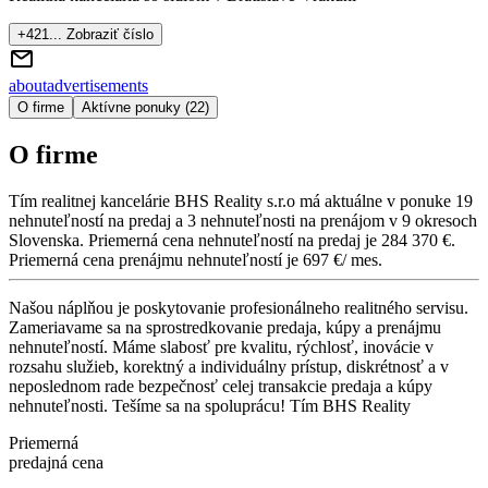
+421... Zobraziť číslo
about
advertisements
O firme
Aktívne ponuky (22)
O firme
Tím realitnej kancelárie
BHS Reality s.r.o
má aktuálne v ponuke
19
nehnuteľností
na predaj
a
3
nehnuteľnosti
na prenájom
v
9
okresoch
Slovenska.
Priemerná cena nehnuteľností na predaj je
284 370 €
.
Priemerná cena prenájmu nehnuteľností je
697 €/ mes.
Našou náplňou je poskytovanie profesionálneho realitného servisu.
Zameriavame sa na sprostredkovanie predaja, kúpy a prenájmu
nehnuteľností. Máme slabosť pre kvalitu, rýchlosť, inovácie v
rozsahu služieb, korektný a individuálny prístup, diskrétnosť a v
neposlednom rade bezpečnosť celej transakcie predaja a kúpy
nehnuteľnosti. Tešíme sa na spoluprácu! Tím BHS Reality
Priemerná
predajná cena