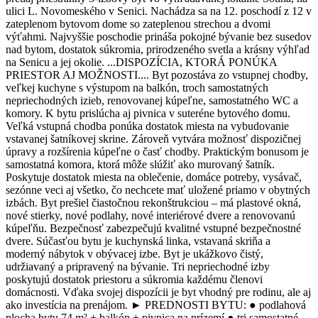
ulici L. Novomeského v Senici. Nachádza sa na 12. poschodí z 12 v
zateplenom bytovom dome so zateplenou strechou a dvomi
výťahmi. Najvyššie poschodie prináša pokojné bývanie bez susedov
nad bytom, dostatok súkromia, prirodzeného svetla a krásny výhľad
na Senicu a jej okolie. ...DISPOZÍCIA, KTORÁ PONÚKA
PRIESTOR AJ MOŽNOSTI.... Byt pozostáva zo vstupnej chodby,
veľkej kuchyne s výstupom na balkón, troch samostatných
nepriechodných izieb, renovovanej kúpeľne, samostatného WC a
komory. K bytu prislúcha aj pivnica v suteréne bytového domu.
Veľká vstupná chodba ponúka dostatok miesta na vybudovanie
vstavanej šatníkovej skrine. Zároveň vytvára možnosť dispozičnej
úpravy a rozšírenia kúpeľne o časť chodby. Praktickým bonusom je
samostatná komora, ktorá môže slúžiť ako murovaný šatník.
Poskytuje dostatok miesta na oblečenie, domáce potreby, vysávač,
sezónne veci aj všetko, čo nechcete mať uložené priamo v obytných
izbách. Byt prešiel čiastočnou rekonštrukciou – má plastové okná,
nové stierky, nové podlahy, nové interiérové dvere a renovovanú
kúpeľňu. Bezpečnosť zabezpečujú kvalitné vstupné bezpečnostné
dvere. Súčasťou bytu je kuchynská linka, vstavaná skriňa a
moderný nábytok v obývacej izbe. Byt je ukážkovo čistý,
udržiavaný a pripravený na bývanie. Tri nepriechodné izby
poskytujú dostatok priestoru a súkromia každému členovi
domácnosti. Vďaka svojej dispozícii je byt vhodný pre rodinu, ale aj
ako investícia na prenájom. ► PREDNOSTI BYTU: ● podlahová
plocha bytu 74 m² + balkón + pivnica na prízemí ● tri samostatné,