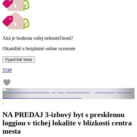
Aká je hodnota vašej nehnuteľnosti?
Okamžité a bezplatné online ocenenie
Vypočítať teraz
TOP
NA PREDAJ 3-izbový byt s presklenou
loggiou v tichej lokalite v blízkosti centra
mesta