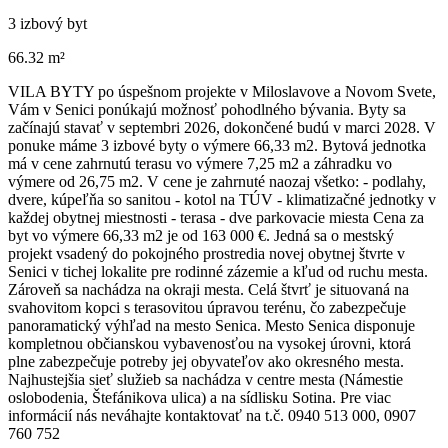
3 izbový byt
66.32 m²
VILA BYTY po úspešnom projekte v Miloslavove a Novom Svete,
Vám v Senici ponúkajú možnosť pohodlného bývania. Byty sa
začínajú stavať v septembri 2026, dokončené budú v marci 2028. V
ponuke máme 3 izbové byty o výmere 66,33 m2. Bytová jednotka
má v cene zahrnutú terasu vo výmere 7,25 m2 a záhradku vo
výmere od 26,75 m2. V cene je zahrnuté naozaj všetko: - podlahy,
dvere, kúpeľňa so sanitou - kotol na TÚV - klimatizačné jednotky v
každej obytnej miestnosti - terasa - dve parkovacie miesta Cena za
byt vo výmere 66,33 m2 je od 163 000 €. Jedná sa o mestský
projekt vsadený do pokojného prostredia novej obytnej štvrte v
Senici v tichej lokalite pre rodinné zázemie a kľud od ruchu mesta.
Zároveň sa nachádza na okraji mesta. Celá štvrť je situovaná na
svahovitom kopci s terasovitou úpravou terénu, čo zabezpečuje
panoramatický výhľad na mesto Senica. Mesto Senica disponuje
kompletnou občianskou vybavenosťou na vysokej úrovni, ktorá
plne zabezpečuje potreby jej obyvateľov ako okresného mesta.
Najhustejšia sieť služieb sa nachádza v centre mesta (Námestie
oslobodenia, Štefánikova ulica) a na sídlisku Sotina. Pre viac
informácií nás neváhajte kontaktovať na t.č. 0940 513 000, 0907
760 752