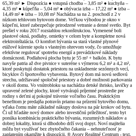
65,39 m² ► Dispozícia ● vstupná chodba – 3,85 m² ● kuchyňa –
4,35 m² ● kúpeľňa – 5,04 m² ● obývacia izba – 17,22 m² ● izba –
14,49 m² ● izba – 10,08 m² Nachádza sa na 2. poschodí z 2 v
nízkom tehlovom bytovom dome. Veľkou výhodou je okno v
kúpeľni, ktoré zabezpečuje prirodzené vetranie a denné svetlo. Byt
prešiel v roku 2017 rozsiahlou rekonštrukciou. Vymenené boli
plastové okná, podlahy, omietky v celom byte a kompletne nová
elektroinštalácia. O komfort bývania sa stará vlastné plynové
etážové kúrenie spolu s vlastným ohrevom vody, čo umožňuje
efektívne regulovať spotrebu energií a prevádzkové náklady
domácnosti. Podlahová plocha bytu je 55 m² + balkón. K bytu
navyše patria až dve pivnice v suteréne s výmerou 6,2 m² a 4,2 m²,
ktoré poskytujú dostatok priestoru na uskladnenie sezónnych vecí,
bicyklov či športového vybavenia. Bytový dom má novú sedlovú
strechu, udržiavané spoločné priestory a dobré možnosti parkovania
v okolí domu. Vo vnútrobloku sa nachádza detské ihrisko, lavičky a
upravené zelené plochy, ktoré vytvárajú príjemné prostredie pre
rodiny s deťmi aj pokojné trávenie voľného času. Praktickým
benefitom je predajňa potravín priamo na prízemí bytového domu,
vďaka čomu máte základné nákupy doslova na pár krokov od bytu.
Či už hľadáte nový domov alebo investičnú príležitosť, tento byt
ponúka kombináciu praktického bývania, rozumných nákladov a
dobrej lokality, ktorá si dlhodobo drží svoj dopyt. Noví majitelia
môžu byt využívať bez zbytočného čakania – nehnuteľnosť je
zaplatením okamžite k dispozícii. ® Avory Realitné Centrum - text,