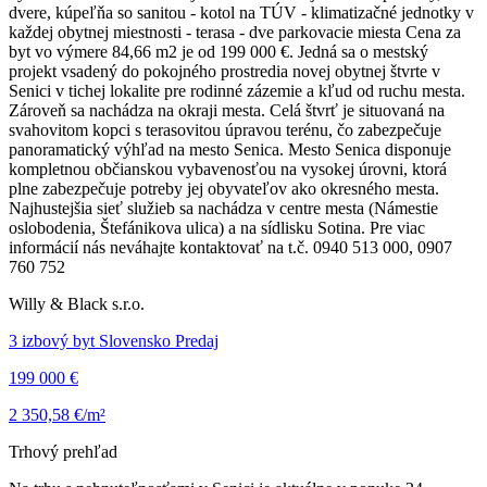
dvere, kúpeľňa so sanitou - kotol na TÚV - klimatizačné jednotky v
každej obytnej miestnosti - terasa - dve parkovacie miesta Cena za
byt vo výmere 84,66 m2 je od 199 000 €. Jedná sa o mestský
projekt vsadený do pokojného prostredia novej obytnej štvrte v
Senici v tichej lokalite pre rodinné zázemie a kľud od ruchu mesta.
Zároveň sa nachádza na okraji mesta. Celá štvrť je situovaná na
svahovitom kopci s terasovitou úpravou terénu, čo zabezpečuje
panoramatický výhľad na mesto Senica. Mesto Senica disponuje
kompletnou občianskou vybavenosťou na vysokej úrovni, ktorá
plne zabezpečuje potreby jej obyvateľov ako okresného mesta.
Najhustejšia sieť služieb sa nachádza v centre mesta (Námestie
oslobodenia, Štefánikova ulica) a na sídlisku Sotina. Pre viac
informácií nás neváhajte kontaktovať na t.č. 0940 513 000, 0907
760 752
Willy & Black s.r.o.
3 izbový byt Slovensko Predaj
199 000 €
2 350,58 €/m²
Trhový prehľad