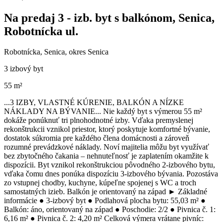
Na predaj 3 - izb. byt s balkónom, Senica,
Robotnícka ul.
Robotnícka, Senica, okres Senica
3 izbový byt
55 m²
...3 IZBY, VLASTNÉ KÚRENIE, BALKÓN A NÍZKE
NÁKLADY NA BÝVANIE... Nie každý byt s výmerou 55 m²
dokáže ponúknuť tri plnohodnotné izby. Vďaka premyslenej
rekonštrukcii vznikol priestor, ktorý poskytuje komfortné bývanie,
dostatok súkromia pre každého člena domácnosti a zároveň
rozumné prevádzkové náklady. Noví majitelia môžu byt využívať
bez zbytočného čakania – nehnuteľnosť je zaplatením okamžite k
dispozícii. Byt vznikol rekonštrukciou pôvodného 2-izbového bytu,
vďaka čomu dnes ponúka dispozíciu 3-izbového bývania. Pozostáva
zo vstupnej chodby, kuchyne, kúpeľne spojenej s WC a troch
samostatných izieb. Balkón je orientovaný na západ ► Základné
informácie ● 3-izbový byt ● Podlahová plocha bytu: 55,03 m² ●
Balkón: áno, orientovaný na západ ● Poschodie: 2/2 ● Pivnica č. 1:
6,16 m² ● Pivnica č. 2: 4,20 m² Celková výmera vrátane pivníc: