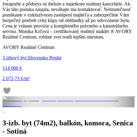
fotografie a pôdorys sú dielom a majetkom realitnej kancelárie. Ak
Vás táto ponuka zaujala, neváhajte ma kontaktovať. Nehnuteľnosť
ponúkame v exkluzívnom zastúpení majiteľa a zabezpečíme Vám
bezpečný priebeh celej kúpy od obhliadky až po odovzdanie bytu.
Cena je vrátane provízie a kompletného právneho a katastrálneho
servisu. Monika Krčová – certifikovaný realitný maklér ® AVORY
Realitné Centrum, robíme svet realít lepším miestom.
AVORY Realitné Centrum
3 izbový byt Slovensko Predaj
114 000 €
2 072,73 €/m²
3-izb. byt (74m2), balkón, komora, Senica
- Sotiná