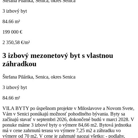
Štefana Pilárika, Senica, okres Senica
3 izbový byt
84.66 m²
199 000 €
2 350,58 €/m²
3 izbový mezonetový byt s vlastnou
záhradkou
Štefana Pilárika, Senica, okres Senica
3 izbový byt
84.66 m²
VILA BYTY po úspešnom projekte v Miloslavove a Novom Svete,
Vám v Senici ponúkajú možnosť pohodlného bývania. Byty sa
začínajú stavať v septembri 2026, dokončené budú v marci 2028. V
ponuke máme 3 izbové byty o výmere 84,66 m2. Bytová jednotka
má v cene zahrnutú terasu vo výmere 7,25 m2 a záhradku vo
výmere od 70 m2. V cene je zahrnuté naozaj všetko: - podlahy,