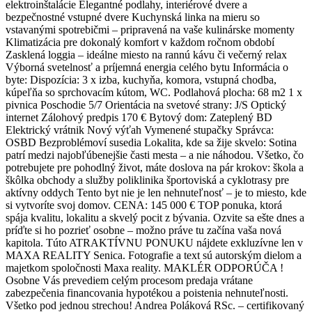
elektroinštalácie Elegantné podlahy, interiérové dvere a
bezpečnostné vstupné dvere Kuchynská linka na mieru so
vstavanými spotrebičmi – pripravená na vaše kulinárske momenty
Klimatizácia pre dokonalý komfort v každom ročnom období
Zasklená loggia – ideálne miesto na rannú kávu či večerný relax
Výborná svetelnosť a príjemná energia celého bytu Informácia o
byte: Dispozícia: 3 x izba, kuchyňa, komora, vstupná chodba,
kúpeľňa so sprchovacím kútom, WC. Podlahová plocha: 68 m2 1 x
pivnica Poschodie 5/7 Orientácia na svetové strany: J/S Optický
internet Zálohový predpis 170 € Bytový dom: Zateplený BD
Elektrický vrátnik Nový výťah Vymenené stupačky Správca:
OSBD Bezproblémoví susedia Lokalita, kde sa žije skvelo: Sotina
patrí medzi najobľúbenejšie časti mesta – a nie náhodou. Všetko, čo
potrebujete pre pohodlný život, máte doslova na pár krokov: škola a
škôlka obchody a služby poliklinika športoviská a cyklotrasy pre
aktívny oddych Tento byt nie je len nehnuteľnosť – je to miesto, kde
si vytvoríte svoj domov. CENA: 145 000 € TOP ponuka, ktorá
spája kvalitu, lokalitu a skvelý pocit z bývania. Ozvite sa ešte dnes a
príďte si ho pozrieť osobne – možno práve tu začína vaša nová
kapitola. Túto ATRAKTÍVNU PONUKU nájdete exkluzívne len v
MAXA REALITY Senica. Fotografie a text sú autorským dielom a
majetkom spoločnosti Maxa reality. MAKLÉR ODPORÚČA !
Osobne Vás prevediem celým procesom predaja vrátane
zabezpečenia financovania hypotékou a poistenia nehnuteľnosti.
Všetko pod jednou strechou! Andrea Poláková RSc. – certifikovaný