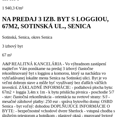
1 940,3 €/m²
NA PREDAJ 3 IZB. BYT S LOGGIOU,
67M2, SOTINSKÁ UL., SENICA
Sotinská, Senica, okres Senica
3 izbový byt
67 m²
A&P REALITNÁ KANCELÁRIA - Vo výhradnom zastúpení
majiteľov Vám ponúkame na predaj 3 izbový čiastočne
rekonštruovaný byt s loggiou a komorou, ktorý sa nachádza vo
vyhľadávanej lokalite mesta Senica na Sotinskej ulici. Byt je vo
veľmi dobrom stave a môže byť využívaný bez ďalších väčších
investícií. ZÁKLADNÉ INFORMÁCIE: - podlahová plocha bytu:
67m2 + loggia 3,4m x 1m - k bytu prislúcha pivnica - poschodie 5/7
- stav: čiastočná rekonštrukcia - orientácia na svetové strany: S/J -
mesačné zálohové platby: 250 eur - správa bytového domu: OSBD
Senica - byt voľný: dohodou DOPLŇUJÚCE INFORMÁCIE O
BYTE: - bezpečnostné vchodové dvere Sherlock - vstupná chodba s
úložným priestorom a botníkom - plastové okná - murované bytové