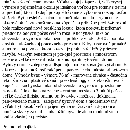
minúty pešo od centra mesta. Vďaka svojej dispozícii, veľkorysej
výmere a príjemnému okoliu je ideálnou voľbou pre rodiny s deťmi
aj pre ľudí, ktorí hľadajú pokojné bývanie s výbornou dostupnosťou
služieb. Byt prešiel čiastočnou rekonštrukciou – boli vymenené
plastové okná, zrekonštruovaná kúpeľňa a približne pred 5–6 rokmi
bola realizovaná nová presklená loggia, ktorá poskytuje príjemný
priestor na oddych počas celého roka. Kuchynská linka od
slovenského výrobcu bola menená približne v roku 2010 a ponúka
dostatok úložného aj pracovného priestoru. K bytu zároveň prináleží
aj murovaná pivnica, ktorá poskytuje praktický úložný priestor
navyše. Veľkým benefitom je pokojné prostredie s množstvom
zelene a veľké detské ihrisko priamo oproti bytovému domu.
Bytový dom je zateplený a disponuje modernizovaným výťahom. K
dispozícii je aj možnosť zakúpenia parkovacieho miesta pri bytovom
dome. Výhody bytu: - výmera 76 m² - murovaná pivnica - čiastočná
rekonštrukcia - plastové okná - presklená loggia - zrekonštruovaná
kúpeľňa - kuchynská linka od slovenského výrobcu - priestranné
izby - tichá lokalita plná zelene - centrum mesta do 3 minút pešo -
veľké detské ihrisko priamo pri bytovke - možnosť dokúpenia
parkovacieho miesta - zateplený bytový dom a modernizovaný
výťah Byt pôsobí veľmi príjemným a udržiavaným dojmom a
ponúka skvelý základ na okamžité bývanie alebo modernizáciu
podľa vlastných predstáv.
Priamo od majiteľa