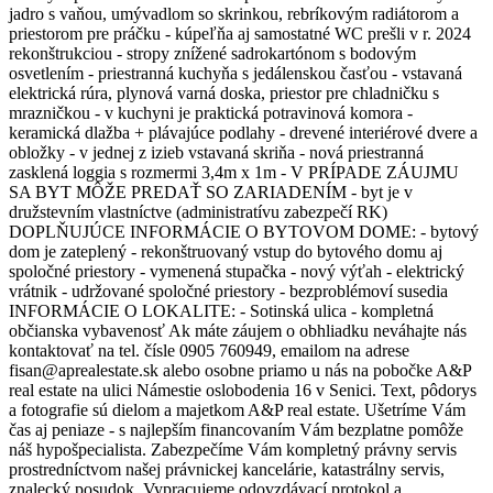
jadro s vaňou, umývadlom so skrinkou, rebríkovým radiátorom a
priestorom pre práčku - kúpeľňa aj samostatné WC prešli v r. 2024
rekonštrukciou - stropy znížené sadrokartónom s bodovým
osvetlením - priestranná kuchyňa s jedálenskou časťou - vstavaná
elektrická rúra, plynová varná doska, priestor pre chladničku s
mrazničkou - v kuchyni je praktická potravinová komora -
keramická dlažba + plávajúce podlahy - drevené interiérové dvere a
obložky - v jednej z izieb vstavaná skriňa - nová priestranná
zasklená loggia s rozmermi 3,4m x 1m - V PRÍPADE ZÁUJMU
SA BYT MÔŽE PREDAŤ SO ZARIADENÍM - byt je v
družstevním vlastníctve (administratívu zabezpečí RK)
DOPLŇUJÚCE INFORMÁCIE O BYTOVOM DOME: - bytový
dom je zateplený - rekonštruovaný vstup do bytového domu aj
spoločné priestory - vymenená stupačka - nový výťah - elektrický
vrátnik - udržované spoločné priestory - bezproblémoví susedia
INFORMÁCIE O LOKALITE: - Sotinská ulica - kompletná
občianska vybavenosť Ak máte záujem o obhliadku neváhajte nás
kontaktovať na tel. čísle 0905 760949, emailom na adrese
fisan@aprealestate.sk alebo osobne priamo u nás na pobočke A&P
real estate na ulici Námestie oslobodenia 16 v Senici. Text, pôdorys
a fotografie sú dielom a majetkom A&P real estate. Ušetríme Vám
čas aj peniaze - s najlepším financovaním Vám bezplatne pomôže
náš hypošpecialista. Zabezpečíme Vám kompletný právny servis
prostredníctvom našej právnickej kancelárie, katastrálny servis,
znalecký posudok. Vypracujeme odovzdávací protokol a