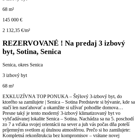
68 m²
145 000 €
2 132,35 €/m²
REZERVOVANÉ ! Na predaj 3 izbový
byt, Sotina, Senica
Senica, okres Senica
3 izbový byt
68 m²
EXKLUZÍVNA TOP PONUKA – Štýlový 3-izbový byt, do
ktorého sa zamilujete | Senica – Sotina Predstavte si bývanie, kde sa
stačí len nasťahovať a okamžite si užívať pohodlie domova…
Presne taký je tento moderný 3-izbový klimatizovaný byt vo
vyhľadávanej lokalite Senica – Sotina. Nachádza sa na 5. poschodí
zo 7 a vďaka svojej orientácii na sever a juh vás počas dňa poteší
príjemným svetlom aj útulnou atmosférou. Prečo si ho zamilujete:
Kompletná rekonštrukcia bez kompromisov – vrátane novej