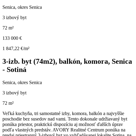
Senica, okres Senica
3 izbový byt
72 m²
133 000 €
1 847,22 €/m²
3-izb. byt (74m2), balkón, komora, Senica
- Sotiná
Senica, okres Senica
3 izbový byt
72 m²
Veľká kuchyňa, tri samostatné izby, komora, balkón a najvyššie
poschodie bez susedov nad vami. Tento dokonale udržiavaný byt
ponúka priestor, praktickú dispozíciu aj možnosť ďalších úprav
podľa vlastných predstáv. AVORY Realitné Centrum ponúka na
predaj priestranný 3-izbový byt vo vyhľadávanej lokalite Sotina, na