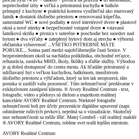
nepriechodné izby ● veľká a priestranná kuchyňa ● balkón
prístupný z kuchyne ● praktická komora využiteľná ako murovaný
šatník ● dostatok úložného priestoru ● renovovaná kúpeľňa,
samostatné WC ● nové podlahy ● nové interiérové dvere ● plastové
okná a nové stierky ● bezpečnostné vstupné dvere ● vstavaná
šatníková skriňa ● pivnica v suteréne ● poschodie bez susedov nad
bytom ● dva výťahy ● zateplený bytový dom aj strecha ● výborná
občianska vybavenosť ...VŠETKO POTREBNÉ MÁTE
PORUKE... Sotina patrí medzi najobľúbenejšie časti Senice. V
bezprostrednom okolí sa nachádza poliklinika, obchodné reťazce,
reštaurácia, zastávka MHD, školy, škôlky a ďalšie služby. Výhodou
je aj dobrá dostupnosť do centra mesta. Ak hľadáte priestranný a
udržiavaný byt s veľkou kuchyňou, balkónom, množstvom
úložného priestoru a výhľadom, ktorý sa len tak neopozerá, táto
ponuka si zaslúži vašu pozornosť. Túto nehnuteľnosť predávame v
exkluzívnom zastúpení klienta. ® Avory Realitné Centrum - text,
fotografie, video a pôdorys sú dielom a majetkom realitnej
kancelárie AVORY Realitné Centrum. Niektoré fotografie
nehnuteľnosti boli pre účely prezentácie digitálne upravené (napr.
odstránenie rušivých prvkov), nejedná sa o vizualizácie. Skutočný
stav nehnuteľnosti sa môže líšiť. Matej Gembeš - váš realitný maklér
® AVORY Realitné Centrum, robíme svet realít lepším miestom.
AVORY Realitné Centrum