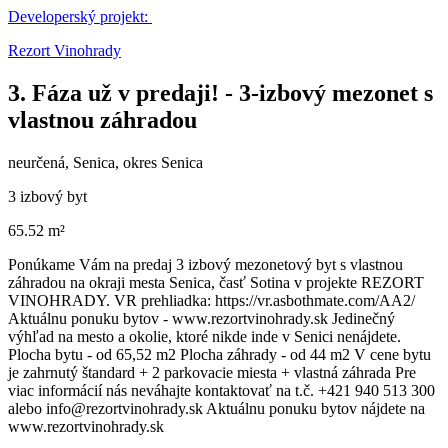
Developerský projekt:
Rezort Vinohrady
3. Fáza už v predaji! - 3-izbový mezonet s
vlastnou záhradou
neurčená, Senica, okres Senica
3 izbový byt
65.52 m²
Ponúkame Vám na predaj 3 izbový mezonetový byt s vlastnou
záhradou na okraji mesta Senica, časť Sotina v projekte REZORT
VINOHRADY. VR prehliadka: https://vr.asbothmate.com/AA2/
Aktuálnu ponuku bytov - www.rezortvinohrady.sk Jedinečný
výhľad na mesto a okolie, ktoré nikde inde v Senici nenájdete.
Plocha bytu - od 65,52 m2 Plocha záhrady - od 44 m2 V cene bytu
je zahrnutý štandard + 2 parkovacie miesta + vlastná záhrada Pre
viac informácií nás neváhajte kontaktovať na t.č. +421 940 513 300
alebo info@rezortvinohrady.sk Aktuálnu ponuku bytov nájdete na
www.rezortvinohrady.sk