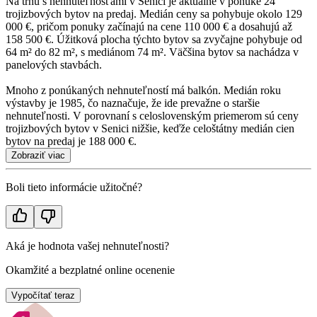
Na trhu s nehnuteľnosťami v Senici je aktuálne v ponuke 24
trojizbových bytov na predaj. Medián ceny sa pohybuje okolo 129
000 €, pričom ponuky začínajú na cene 110 000 € a dosahujú až
158 500 €. Úžitková plocha týchto bytov sa zvyčajne pohybuje od
64 m² do 82 m², s mediánom 74 m². Väčšina bytov sa nachádza v
panelových stavbách.
Mnoho z ponúkaných nehnuteľností má balkón. Medián roku
výstavby je 1985, čo naznačuje, že ide prevažne o staršie
nehnuteľnosti. V porovnaní s celoslovenským priemerom sú ceny
trojizbových bytov v Senici nižšie, keďže celoštátny medián cien
bytov na predaj je 188 000 €.
Zobraziť viac
Boli tieto informácie užitočné?
Aká je hodnota vašej nehnuteľnosti?
Okamžité a bezplatné online ocenenie
Vypočítať teraz