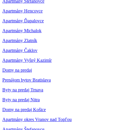
Apartmány Štefanovce
Apartmány Hencovce
Apartmány Ďapalovce
Apartmány Michalok
Apartmány Zlatník
Apartmány Čaklov
Apartmány Vyšný Kazimír
Domy na predaj
Prenájom bytov Bratislava
Byty na predaj Trnava
Byty na predaj Nitra
Domy na predaj Košice
Apartmány okres Vranov nad Topľou
Apartmány Štefanovce