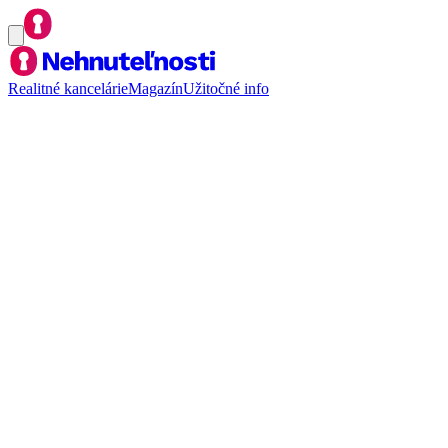
Realitné kancelárie
Magazín
Užitočné info