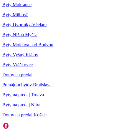
Byty Mokrance
Byty Milhosť
Byty Dvorníky-Včeláre
Byty Nižná Myšľa
Byty Moldava nad Bodvou
Byty Vyšný Klátov
Byty Vtáčkovce
Domy na predaj
Prenájom bytov Bratislava
Byty na predaj Trnava
Byty na predaj Nitra
Domy na predaj Košice