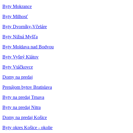
Byty Mokrance
Byty Milhosť
Byty Dvorníky-Včeláre
Byty Nižná Myšľa
Byty Moldava nad Bodvou
Byty Vyšný Klátov
Byty Vtáčkovce
Domy na predaj
Prenájom bytov Bratislava
Byty na predaj Trnava
Byty na predaj Nitra
Domy na predaj Košice
Byty okres Košice - okolie