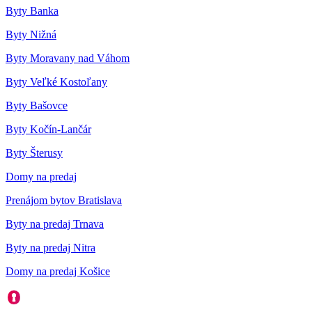
Byty Banka
Byty Nižná
Byty Moravany nad Váhom
Byty Veľké Kostoľany
Byty Bašovce
Byty Kočín-Lančár
Byty Šterusy
Domy na predaj
Prenájom bytov Bratislava
Byty na predaj Trnava
Byty na predaj Nitra
Domy na predaj Košice