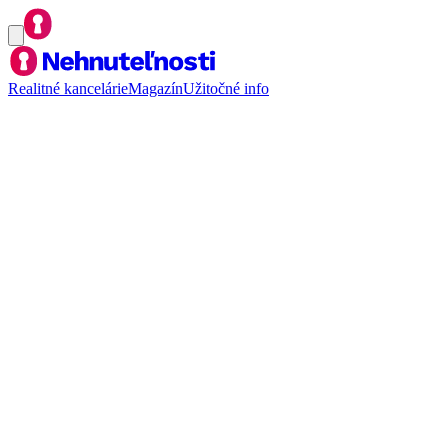
Realitné kancelárie
Magazín
Užitočné info