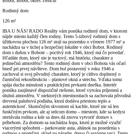
Bobot, Bobot, okres Trenčín
Rodinný dom
126 m²
IBA U NÁS! RADO Reality vám ponúka rodinný dom, v ktorom
nájde miesto každý člen rodiny. Tento 5-izbový rodinný dom s
úžitkovou plochou 126 m² stojí na pozemku o výmere 1977 m² a
nachádza sa v tichej a bezpečnej lokalite v obci Bobot. Rodinný
dom s dušou v Bobote – poctivý rok 1946, ktorý má čo povedať.
Hľadáte dom, ktorý nie je tuctový, má históriu, charakter a
jedinečnú atmosféru? Tento rodinný dom v obci Bobota vás očarí
hneď pri prvej návšteve. Dom bol postavený v roku 1946 a
zachoval si svoj pôvodný charakter, ktorý je citlivo doplnený o
čiastočnú rekonštrukciu – plastové okná a strechu. Vďaka tomu
spája ducha minulosti s praktickými prvkami dneška. Interiér
ponúka zaujímavé dispozičné riešenie, ktoré vytvára príjemnú a
útulnú atmosféru. V niektorých miestnostiach sa zachovala pôvodná
drevená palubová podlaha, ktorá dodáva priestoru teplo a
autentickosť. Skutočným skvostom sú kachle, ktoré nie sú len
funkčným prvkom, ale aj srdcom domu – miestom, kde sa kedysi
stretávala rodina a kde sa dnes dá znovu vytvoriť domov s
príbehom. Za domom sa nachádza šopa, ktorú je možné využiť
viacerými spôsobmi – parkovanie auta, altánok na posedenia s
rodinou a priateľmi, sklad na náradie, drevo či sezónne veci. Tento