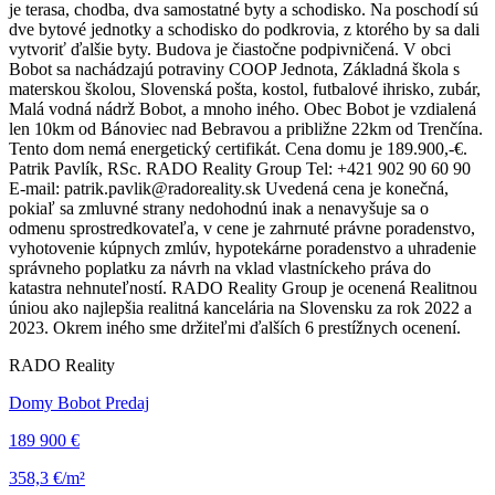
je terasa, chodba, dva samostatné byty a schodisko. Na poschodí sú
dve bytové jednotky a schodisko do podkrovia, z ktorého by sa dali
vytvoriť ďalšie byty. Budova je čiastočne podpivničená. V obci
Bobot sa nachádzajú potraviny COOP Jednota, Základná škola s
materskou školou, Slovenská pošta, kostol, futbalové ihrisko, zubár,
Malá vodná nádrž Bobot, a mnoho iného. Obec Bobot je vzdialená
len 10km od Bánoviec nad Bebravou a približne 22km od Trenčína.
Tento dom nemá energetický certifikát. Cena domu je 189.900,-€.
Patrik Pavlík, RSc. RADO Reality Group Tel: +421 902 90 60 90
E-mail: patrik.pavlik@radoreality.sk Uvedená cena je konečná,
pokiaľ sa zmluvné strany nedohodnú inak a nenavyšuje sa o
odmenu sprostredkovateľa, v cene je zahrnuté právne poradenstvo,
vyhotovenie kúpnych zmlúv, hypotekárne poradenstvo a uhradenie
správneho poplatku za návrh na vklad vlastníckeho práva do
katastra nehnuteľností. RADO Reality Group je ocenená Realitnou
úniou ako najlepšia realitná kancelária na Slovensku za rok 2022 a
2023. Okrem iného sme držiteľmi ďalších 6 prestížnych ocenení.
RADO Reality
Domy Bobot Predaj
189 900 €
358,3 €/m²