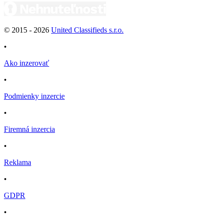
© 2015 -
2026
United Classifieds s.r.o.
•
Ako inzerovať
•
Podmienky inzercie
•
Firemná inzercia
•
Reklama
•
GDPR
•