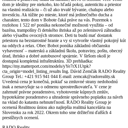
dom je ideálny pre niekoho, kto hľadá pokoj, autenticitu a priestor
na vlastnú realizáciu – či už ako trvalé bývanie, chalupu alebo
investíciu. Ak túžite po mieste, ktoré má jedinečného ducha a
charakter, tento dom v Bobote čaká práve na vás. Pozemok s
rozlohou 1 522 m² ponúka nekonečné možnosti využitia – od
bazéna, trampolíny či detského ihriska až po zeleninovú záhradku
alebo výsadbu ovocných stromov. Deti tu budú mať dostatok
priestoru na bezstarostné hranie a vy si vytvoríte vlastný pokojný kút
na oddych a relax. Obec Bobot ponúka základnú občiansku
vybavenosť – materskú a základnú školu, potraviny, poštu, obecný
úrad, ihrisko a dobré autobusové spojenie. V širšom okolí je
dostupná kompletná infraštruktúra. 3D prehliadka:
https://my.matterport.com/models/yYe7rX1Utpk?
cta_origin=model_listing_results Ing. Dávid Zemčák RADO Reality
Group Tel.: +421 915 941 044 E-mail: zemcak@radoreality.sk
Uvedená cena je konečná, pokiaľ sa zmluvné strany nedohodnú
inak a nenavyšuje sa o odmenu sprostredkovateľa. V cene je
zahrnuté právne poradenstvo, vyhotovenie kúpnych zmlúv,
hypotekárne poradenstvo a uhradenie správneho poplatku za návrh
na vklad do katastra nehnuteľností. RADO Reality Group je
ocenená Realitnou úniou ako najlepšia realitná kancelária na
Slovensku za rok 2022. Okrem toho sme držiteľmi ďalších 4
prestížnych ocenení.
RADO Reality