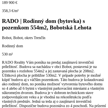
189 900 €
358,3 €/m²
RADO | Rodinný dom (bytovka) s
pozemkom 554m2, Bobotská Lehota
Bobot, Bobot, okres Trenčín
Rodinný dom
530 m²
RADO Reality Vám ponúka na predaj zaujímavú investičnú
príležitosť. Budova sa nachádza v obci Bobot, postavená je na
pozemku s rozlohou 554m2 a jej zastavaná plocha je 208m2.
Úžitková plocha je približne 530m2. V prípade potreby je možné
kúpiť budovu aj s väčším pozemkom. Táto budova je kolaudovaná
ako rodinný dom, no ponúka možnosť vytvorenia bytového domu
so 4 alebo až 6 bytmi s vlastnými parkovacími miestami a vlastným
súkromným dvorom. Budova je v dobrom technickom stave
zodpovedajúcom veku a je vhodná na rekonštrukciu podľa
vlastných predstáv. Jedná sa teda aj o zaujímavú investičnú
príležitosť. Dispozične budova pozostáva zo 4 poschodí. Na prízemí