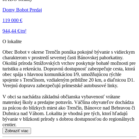
Domy Bobot Predaj
119 000 €
944,44 €/m²
O lokalite
Obec Bobot v okrese Trenčín ponúka pokojné bývanie s vidieckym
charakterom v prostredí severnej časti Bánovskej pahorkatiny.
Okolitá príroda Strážovských vrchov poskytuje bohaté možnosti pre
turistiku a rekreáciu. Dopravnú dostupnosť zabezpečuje cesta, ktorá
obec spája s hlavnou komunikáciou I/9, umožňujúcou rýchle
spojenie s Trenčínom, vzdialeným približne 20 km, a diaľnicou D1.
Verejnú dopravu zabezpečujú prímestské autobusové linky.
V obci sa nachádza základná občianska vybavenosť vrátane
materskej školy a predajne potravín. Väčšina obyvateľov dochádza
za prácou do blízkych miest ako Trenčín, Bánovce nad Bebravou či
Dubnica nad Váhom. Lokalita je vhodná pre tých, ktorí hľadajú
bývanie v blízkosti prírody s dobrou dostupnosťou do regionálnych
centier.
Zobraziť viac