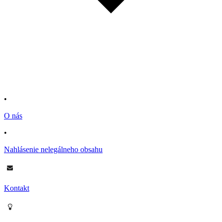
•
O nás
•
Nahlásenie nelegálneho obsahu
Kontakt