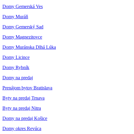
Domy Gemerská Ves
Domy Muráň
Domy Gemerský Sad
Domy Magnezitovce
Domy Muránska Dlhá Lúka
Domy Licince
Domy Rybník
Domy na predaj
Prenájom bytov Bratislava
Byty na predaj Trnava
Byty na predaj Nitra
Domy na predaj Košice
Domy okres Revúca