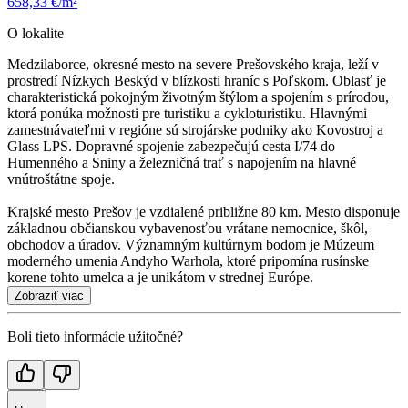
658,33 €/m²
O lokalite
Medzilaborce, okresné mesto na severe Prešovského kraja, leží v
prostredí Nízkych Beskýd v blízkosti hraníc s Poľskom. Oblasť je
charakteristická pokojným životným štýlom a spojením s prírodou,
ktorá ponúka možnosti pre turistiku a cykloturistiku. Hlavnými
zamestnávateľmi v regióne sú strojárske podniky ako Kovostroj a
Glass LPS. Dopravné spojenie zabezpečujú cesta I/74 do
Humenného a Sniny a železničná trať s napojením na hlavné
vnútroštátne spoje.
Krajské mesto Prešov je vzdialené približne 80 km. Mesto disponuje
základnou občianskou vybavenosťou vrátane nemocnice, škôl,
obchodov a úradov. Významným kultúrnym bodom je Múzeum
moderného umenia Andyho Warhola, ktoré pripomína rusínske
korene tohto umelca a je unikátom v strednej Európe.
Zobraziť viac
Boli tieto informácie užitočné?