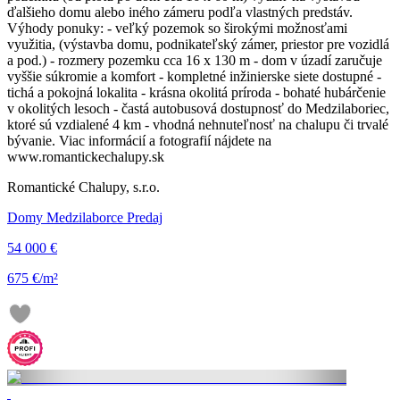
ďalšieho domu alebo iného zámeru podľa vlastných predstáv.
Výhody ponuky: - veľký pozemok so širokými možnosťami
využitia, (výstavba domu, podnikateľský zámer, priestor pre vozidlá
a pod.) - rozmery pozemku cca 16 x 130 m - dom v úzadí zaručuje
vyššie súkromie a komfort - kompletné inžinierske siete dostupné -
tichá a pokojná lokalita - krásna okolitá príroda - bohaté hubárčenie
v okolitých lesoch - častá autobusová dostupnosť do Medzilaboriec,
ktoré sú vzdialené 4 km - vhodná nehnuteľnosť na chalupu či trvalé
bývanie. Viac informácií a fotografií nájdete na
www.romantickechalupy.sk
Romantické Chalupy, s.r.o.
Domy Medzilaborce Predaj
54 000 €
675 €/m²