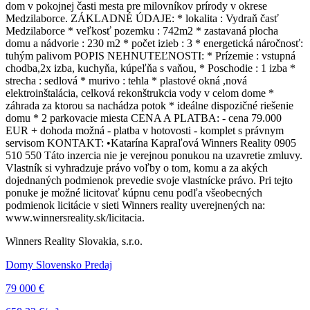
dom v pokojnej časti mesta pre milovníkov prírody v okrese
Medzilaborce. ZÁKLADNÉ ÚDAJE: * lokalita : Vydraň časť
Medzilaborce * veľkosť pozemku : 742m2 * zastavaná plocha
domu a nádvorie : 230 m2 * počet izieb : 3 * energetická náročnosť:
tuhým palivom POPIS NEHNUTEĽNOSTI: * Prízemie : vstupná
chodba,2x izba, kuchyňa, kúpeľňa s vaňou, * Poschodie : 1 izba *
strecha : sedlová * murivo : tehla * plastové okná ,nová
elektroinštalácia, celková rekonštrukcia vody v celom dome *
záhrada za ktorou sa nachádza potok * ideálne dispozičné riešenie
domu * 2 parkovacie miesta CENA A PLATBA: - cena 79.000
EUR + dohoda možná - platba v hotovosti - komplet s právnym
servisom KONTAKT: •Katarína Kapraľová Winners Reality 0905
510 550 Táto inzercia nie je verejnou ponukou na uzavretie zmluvy.
Vlastník si vyhradzuje právo voľby o tom, komu a za akých
dojednaných podmienok prevedie svoje vlastnícke právo. Pri tejto
ponuke je možné licitovať kúpnu cenu podľa všeobecných
podmienok licitácie v sieti Winners reality uverejnených na:
www.winnersreality.sk/licitacia.
Winners Reality Slovakia, s.r.o.
Domy Slovensko Predaj
79 000 €