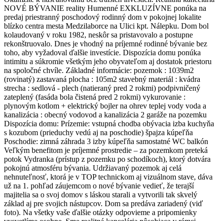
NOVÉ BÝVANIE reality Humenné EXKLUZÍVNE ponúka na
predaj priestranný poschodový rodinný dom v pokojnej lokalite
blízko centra mesta Medzilaborce na Ulici kpt. Nálepku. Dom bol
kolaudovaný v roku 1982, neskôr sa pristavovalo a postupne
rekonštruovalo. Dnes je vhodný na príjemné rodinné bývanie bez
toho, aby vyžadoval ďalšie investície. Dispozícia domu ponúka
intimitu a súkromie všetkým jeho obyvateľom aj dostatok priestoru
na spoločné chvíle. Základné informácie: pozemok : 1039m2
(rovinatý) zastavaná plocha : 105m2 stavebný materiál : kvádra
strecha : sedlová - plech (natieraný pred 2 rokmi) podpivničený
zateplený (fasáda bola čistená pred 2 rokmi) vykurovanie :
plynovým kotlom + elektrický bojler na ohrev teplej vody voda a
kanalizácia : obecný vodovod a kanalizácia 2 garáže na pozemku
Dispozícia domu: Prízemie: vstupná chodba obývacia izba kuchyňa
s kozubom (prieduchy vedú aj na poschodie) špajza kúpeľňa
Poschodie: zimná záhrada 3 izby kúpeľňa samostatné WC balkón
Veľkým benefitom je príjemné prostredie – za pozemkom preteká
potok Vydranka (prístup z pozemku po schodíkoch), ktorý dotvára
pokojnú atmosféru bývania. Udržiavaný pozemok aj celá
nehnuteľnosť, ktorá je v TOP technickom aj vizuálnom stave, dáva
už na 1. pohľad záujemcom o nové bývanie vedieť, že terajší
majitelia sa o svoj domov s láskou starali a vytvorili tak skvelý
základ aj pre svojich nástupcov. Dom sa predáva zariadený (viď
foto). Na všetky vaše ďalšie otázky odpovieme a pripomienky