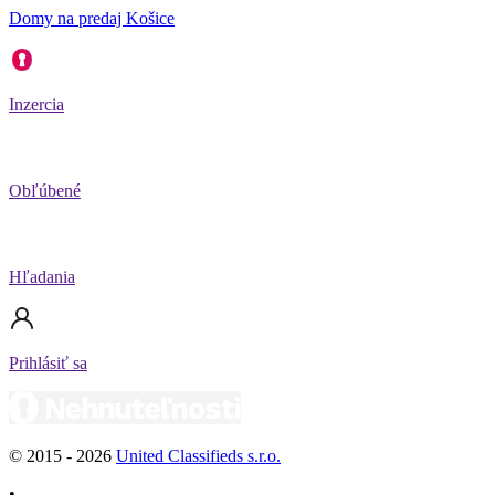
Domy na predaj Košice
Inzercia
Obľúbené
Hľadania
Prihlásiť sa
© 2015 -
2026
United Classifieds s.r.o.
•