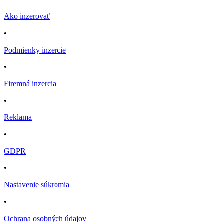
Ako inzerovať
•
Podmienky inzercie
•
Firemná inzercia
•
Reklama
•
GDPR
•
Nastavenie súkromia
•
Ochrana osobných údajov