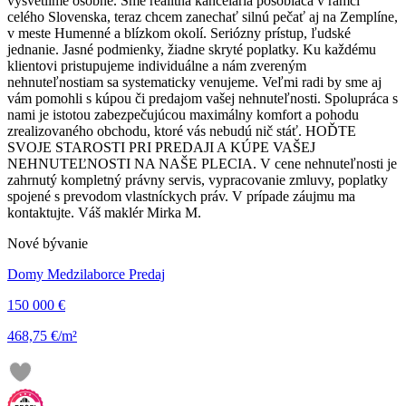
vysvetlíme osobne. Sme realitná kancelária pôsobiaca v rámci
celého Slovenska, teraz chcem zanechať silnú pečať aj na Zemplíne,
v meste Humenné a blízkom okolí. Seriózny prístup, ľudské
jednanie. Jasné podmienky, žiadne skryté poplatky. Ku každému
klientovi pristupujeme individuálne a nám zvereným
nehnuteľnostiam sa systematicky venujeme. Veľmi radi by sme aj
vám pomohli s kúpou či predajom vašej nehnuteľnosti. Spolupráca s
nami je istotou zabezpečujúcou maximálny komfort a pohodu
zrealizovaného obchodu, ktoré vás nebudú nič stáť. HOĎTE
SVOJE STAROSTI PRI PREDAJI A KÚPE VAŠEJ
NEHNUTEĽNOSTI NA NAŠE PLECIA. V cene nehnuteľnosti je
zahrnutý kompletný právny servis, vypracovanie zmluvy, poplatky
spojené s prevodom vlastníckych práv. V prípade záujmu ma
kontaktujte. Váš maklér Mirka M.
Nové bývanie
Domy Medzilaborce Predaj
150 000 €
468,75 €/m²