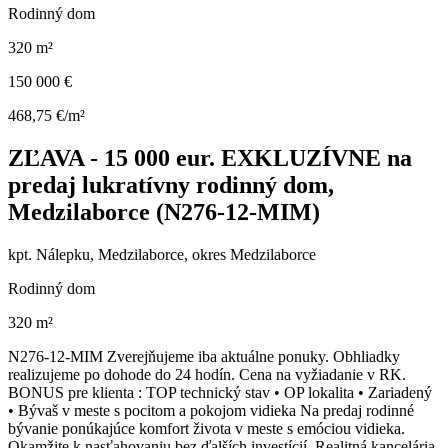
Rodinný dom
320 m²
150 000 €
468,75 €/m²
ZĽAVA - 15 000 eur. EXKLUZÍVNE na
predaj lukratívny rodinný dom,
Medzilaborce (N276-12-MIM)
kpt. Nálepku, Medzilaborce, okres Medzilaborce
Rodinný dom
320 m²
N276-12-MIM Zverejňujeme iba aktuálne ponuky. Obhliadky
realizujeme po dohode do 24 hodín. Cena na vyžiadanie v RK.
BONUS pre klienta : TOP technický stav • OP lokalita • Zariadený
• Bývaš v meste s pocitom a pokojom vidieka Na predaj rodinné
bývanie ponúkajúce komfort života v meste s emóciou vidieka.
Okamžite k nasťahovaniu bez ďalších investícií. Realitná kancelária