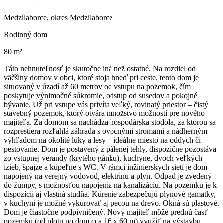
Medzilaborce, okres Medzilaborce
Rodinný dom
80 m²
Táto nehnuteľnosť je skutočne iná než ostatné. Na rozdiel od
väčšiny domov v obci, ktoré stoja hneď pri ceste, tento dom je
situovaný v úzadí až 60 metrov od vstupu na pozemok, čím
poskytuje výnimočné súkromie, odstup od susedov a pokojné
bývanie. Už pri vstupe vás privíta veľký, rovinatý priestor – čistý
stavebný pozemok, ktorý otvára množstvo možností pre nového
majiteľa. Za domom sa nachádza hospodárska stodola, za ktorou sa
rozprestiera rozľahlá záhrada s ovocnými stromami a nádherným
výhľadom na okolité lúky a lesy – ideálne miesto na oddych či
pestovanie. Dom je postavený z pálenej tehly, dispozične pozostáva
zo vstupnej verandy (krytého gánku), kuchyne, dvoch veľkých
izieb, špajze a kúpeľne s WC. V rámci inžinierskych sietí je dom
napojený na verejný vodovod, elektrinu a plyn. Odpad je zvedený
do žumpy, s možnosťou napojenia na kanalizáciu. Na pozemku je k
dispozícii aj vlastná studňa. Kúrenie zabezpečujú plynové gamatky,
v kuchyni je možné vykurovať aj pecou na drevo. Okná sú plastové.
Dom je čiastočne podpivničený. Nový majiteľ môže prednú časť
pozemku (od plotu po dom cca 16 x 60 m) využiť na výstavbu