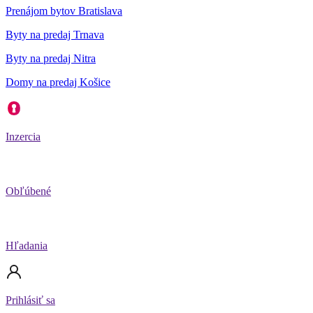
Prenájom bytov Bratislava
Byty na predaj Trnava
Byty na predaj Nitra
Domy na predaj Košice
Inzercia
Obľúbené
Hľadania
Prihlásiť sa