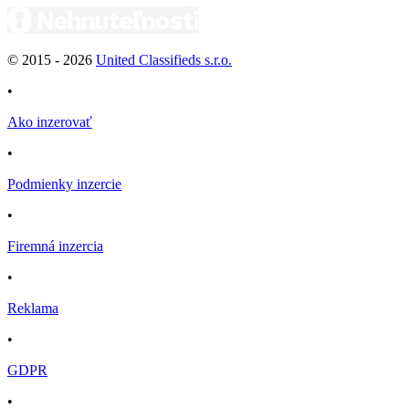
© 2015 -
2026
United Classifieds s.r.o.
•
Ako inzerovať
•
Podmienky inzercie
•
Firemná inzercia
•
Reklama
•
GDPR
•