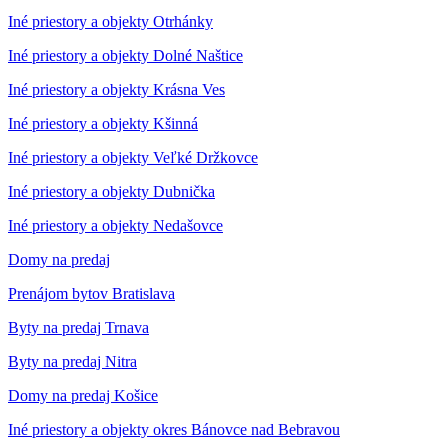
Iné priestory a objekty Otrhánky
Iné priestory a objekty Dolné Naštice
Iné priestory a objekty Krásna Ves
Iné priestory a objekty Kšinná
Iné priestory a objekty Veľké Držkovce
Iné priestory a objekty Dubnička
Iné priestory a objekty Nedašovce
Domy na predaj
Prenájom bytov Bratislava
Byty na predaj Trnava
Byty na predaj Nitra
Domy na predaj Košice
Iné priestory a objekty okres Bánovce nad Bebravou