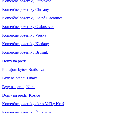
Komerčné pozemky Ďurkovce
Komerčné pozemky Chrťany
Komerčné pozemky Dolné Plachtince
Komerčné pozemky Glabušovce
Komerčné pozemky Vieska
Komerčné pozemky Kleňany
Komerčné pozemky Brusník
Domy na predaj
Prenájom bytov Bratislava
Byty na predaj Trnava
Byty na predaj Nitra
Domy na predaj Košice
Komerčné pozemky okres Veľký Krtíš
Komerčné pozemky Ďurkovce