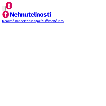
Realitné kancelárie
Magazín
Užitočné info