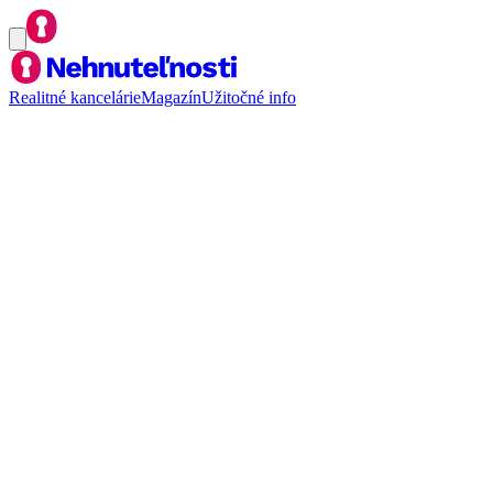
Realitné kancelárie
Magazín
Užitočné info