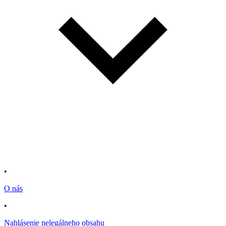
•
O nás
•
Nahlásenie nelegálneho obsahu