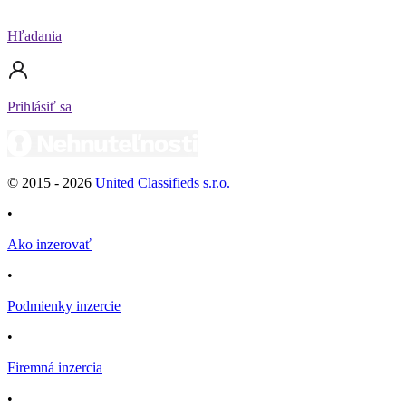
Hľadania
Prihlásiť sa
© 2015 -
2026
United Classifieds s.r.o.
•
Ako inzerovať
•
Podmienky inzercie
•
Firemná inzercia
•