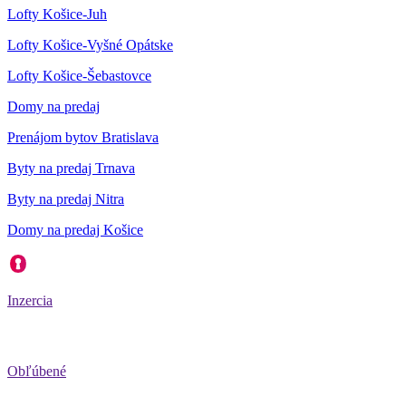
Lofty Košice-Juh
Lofty Košice-Vyšné Opátske
Lofty Košice-Šebastovce
Domy na predaj
Prenájom bytov Bratislava
Byty na predaj Trnava
Byty na predaj Nitra
Domy na predaj Košice
Inzercia
Obľúbené