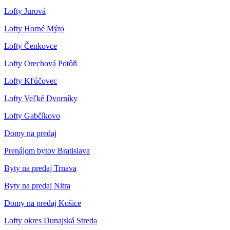
Lofty Jurová
Lofty Horné Mýto
Lofty Čenkovce
Lofty Orechová Potôň
Lofty Kľúčovec
Lofty Veľké Dvorníky
Lofty Gabčíkovo
Domy na predaj
Prenájom bytov Bratislava
Byty na predaj Trnava
Byty na predaj Nitra
Domy na predaj Košice
Lofty okres Dunajská Streda