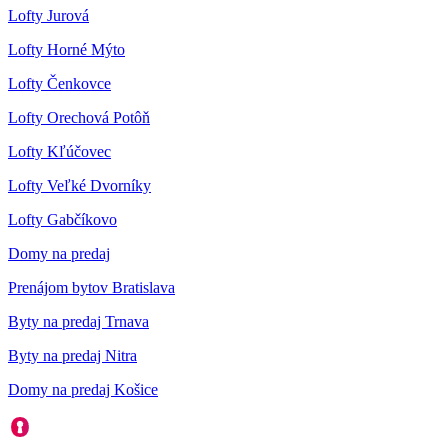
Lofty Jurová
Lofty Horné Mýto
Lofty Čenkovce
Lofty Orechová Potôň
Lofty Kľúčovec
Lofty Veľké Dvorníky
Lofty Gabčíkovo
Domy na predaj
Prenájom bytov Bratislava
Byty na predaj Trnava
Byty na predaj Nitra
Domy na predaj Košice