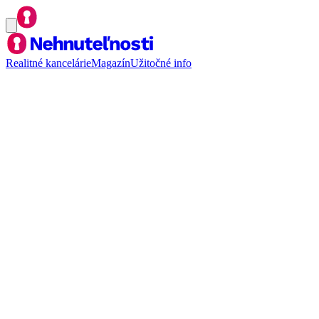
Realitné kancelárie
Magazín
Užitočné info