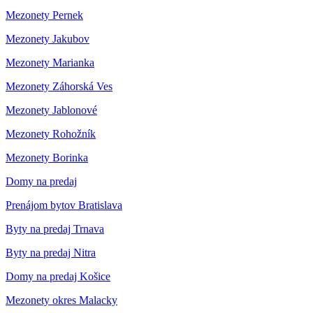
Mezonety Pernek
Mezonety Jakubov
Mezonety Marianka
Mezonety Záhorská Ves
Mezonety Jablonové
Mezonety Rohožník
Mezonety Borinka
Domy na predaj
Prenájom bytov Bratislava
Byty na predaj Trnava
Byty na predaj Nitra
Domy na predaj Košice
Mezonety okres Malacky