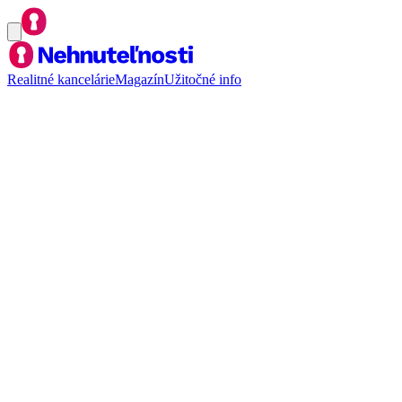
Realitné kancelárie
Magazín
Užitočné info