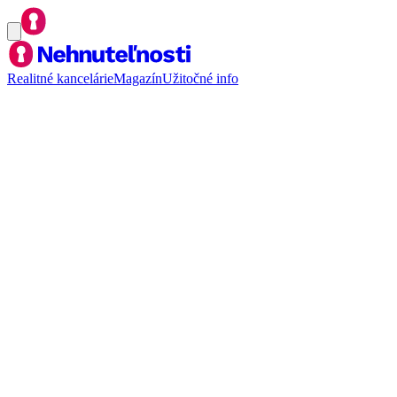
Realitné kancelárie
Magazín
Užitočné info