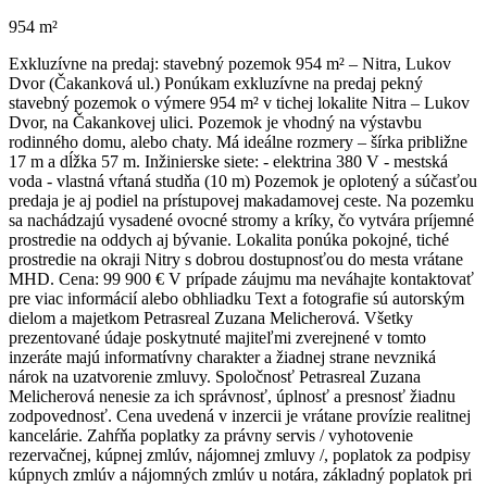
954 m²
Exkluzívne na predaj: stavebný pozemok 954 m² – Nitra, Lukov
Dvor (Čakanková ul.) Ponúkam exkluzívne na predaj pekný
stavebný pozemok o výmere 954 m² v tichej lokalite Nitra – Lukov
Dvor, na Čakankovej ulici. Pozemok je vhodný na výstavbu
rodinného domu, alebo chaty. Má ideálne rozmery – šírka približne
17 m a dĺžka 57 m. Inžinierske siete: - elektrina 380 V - mestská
voda - vlastná vŕtaná studňa (10 m) Pozemok je oplotený a súčasťou
predaja je aj podiel na prístupovej makadamovej ceste. Na pozemku
sa nachádzajú vysadené ovocné stromy a kríky, čo vytvára príjemné
prostredie na oddych aj bývanie. Lokalita ponúka pokojné, tiché
prostredie na okraji Nitry s dobrou dostupnosťou do mesta vrátane
MHD. Cena: 99 900 € V prípade záujmu ma neváhajte kontaktovať
pre viac informácií alebo obhliadku Text a fotografie sú autorským
dielom a majetkom Petrasreal Zuzana Melicherová. Všetky
prezentované údaje poskytnuté majiteľmi zverejnené v tomto
inzeráte majú informatívny charakter a žiadnej strane nevzniká
nárok na uzatvorenie zmluvy. Spoločnosť Petrasreal Zuzana
Melicherová nenesie za ich správnosť, úplnosť a presnosť žiadnu
zodpovednosť. Cena uvedená v inzercii je vrátane provízie realitnej
kancelárie. Zahŕňa poplatky za právny servis / vyhotovenie
rezervačnej, kúpnej zmlúv, nájomnej zmluvy /, poplatok za podpisy
kúpnych zmlúv a nájomných zmlúv u notára, základný poplatok pri