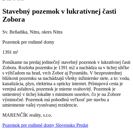
Stavebný pozemok v lukratívnej časti
Zobora
Sv. Beňadika, Nitra, okres Nitra
Pozemok pre rodinné domy
1391 m²
Ponúkame na predaj jedinečný stavebný pozemok v lukratívnej časti
Zobora. Rozloha pozemku je 1391 m2 a nachádza sa v tichej uličke
s výhľadom na hrad, vrch Zobor aj Pyramídu. V bezprostrednej
blízkosti pozemku sa nachádzajú všetky inžinierske siete, a to: voda,
kanalizácia, plyn, elektrina a opticky internet. Prístupová cesta je
verejná asfaltová, pozemok je mierne svahovitý. Pozemok je
umiestený v tichej lokalite s minimom susedov, čo je na Zobore
výnimočné. Pozemok má pohodlnú veľkosť pre stavbu a
umiestnenie vašej vysnívanej rezidencie.
MARENČÍK reality, s.r.o.
Pozemok pre rodinné domy Slovensko Predaj