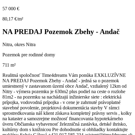
57 000 €
80,17 €/m²
NA PREDAJ Pozemok Zbehy - Andač
Nitra, okres Nitra
Pozemok pre rodinné domy
711 m²
Realitná spoločnosť Time4dreams Vám ponúka EXKLUZÍVNE
NA PREDAJ Pozemok Zbehy - Andač - jedná sa o pozemok
umiestnený v zastavanom území obce Andač, vzdialený 12km od
Nitry - výmera pozemku je 630m2 plus podiel na ceste o rozlohe
81m2 - na pozemku sa nachádzajú inžinierske siete : elektrická
prípojka, vodovodná prípojka - v cene je zahrnuté právoplatné
stavebné povolenie, projektová dokumentácia stavby V rámci
sprostredkovania náš klient získava kompletný právny servis , kolky
na kataster a samozrejme možnosť financovania hypotekárneho
úveru Občianska vybavenosť železničná zastávka, detské ihrisko,
kultúrny dom s knižnicou Pre dohodnutie si obhliadky kontaktujte
makléra: Sylvia Gálová +421 917 585 234 asistent@time4dreams.sk