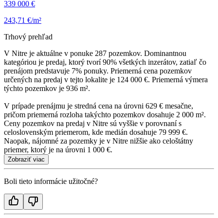
339 000 €
243,71 €/m²
Trhový prehľad
V Nitre je aktuálne v ponuke 287 pozemkov. Dominantnou
kategóriou je predaj, ktorý tvorí 90% všetkých inzerátov, zatiaľ čo
prenájom predstavuje 7% ponuky. Priemerná cena pozemkov
určených na predaj v tejto lokalite je 124 000 €. Priemerná výmera
týchto pozemkov je 936 m².
V prípade prenájmu je stredná cena na úrovni 629 € mesačne,
pričom priemerná rozloha takýchto pozemkov dosahuje 2 000 m².
Ceny pozemkov na predaj v Nitre sú vyššie v porovnaní s
celoslovenským priemerom, kde medián dosahuje 79 999 €.
Naopak, nájomné za pozemky je v Nitre nižšie ako celoštátny
priemer, ktorý je na úrovni 1 000 €.
Zobraziť viac
Boli tieto informácie užitočné?