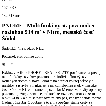
167 000 €
182,71 €/m²
PNORF – Multifunkčný st. pozemok s
rozlohou 914 m² v Nitre, mestská časť
Šúdol
Šúdolská, Nitra, okres Nitra
Pozemok pre rodinné domy
914 m²
Exkluzívne iba v PNORF – REAL ESTATE ponúkame na predaj
multifunkčný stavebný pozemok pre individuálnu výstavbu
rodinných domov v novej lokalite na hranici voľnej prírody a
mestskej zástavby v najkrajšej a najkomplexnejšej ul. v mestskej
časti Šúdol v Nitre. Parametre pozemku Mierne svahovitý oplotený
pozemok, južnej orientácie, má ideálne rozmery, šírku až 38 m a
hĺbku 24 m. Za ním sa nachádza zelený pás, kde už nebude možná
žiadna výstavba. Obdobne je to aj na opačnej strane cesty za