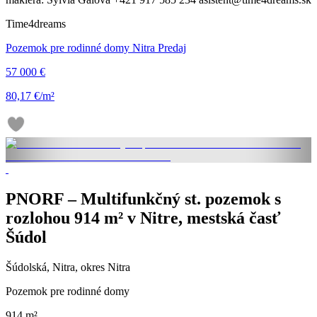
Time4dreams
Pozemok pre rodinné domy Nitra Predaj
57 000 €
80,17 €/m²
PNORF – Multifunkčný st. pozemok s
rozlohou 914 m² v Nitre, mestská časť
Šúdol
Šúdolská, Nitra, okres Nitra
Pozemok pre rodinné domy
914 m²