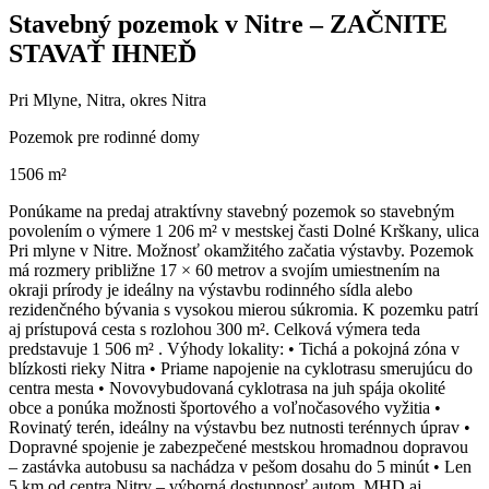
Stavebný pozemok v Nitre – ZAČNITE
STAVAŤ IHNEĎ
Pri Mlyne, Nitra, okres Nitra
Pozemok pre rodinné domy
1506 m²
Ponúkame na predaj atraktívny stavebný pozemok so stavebným
povolením o výmere 1 206 m² v mestskej časti Dolné Krškany, ulica
Pri mlyne v Nitre. Možnosť okamžitého začatia výstavby. Pozemok
má rozmery približne 17 × 60 metrov a svojím umiestnením na
okraji prírody je ideálny na výstavbu rodinného sídla alebo
rezidenčného bývania s vysokou mierou súkromia. K pozemku patrí
aj prístupová cesta s rozlohou 300 m². Celková výmera teda
predstavuje 1 506 m² . Výhody lokality: • Tichá a pokojná zóna v
blízkosti rieky Nitra • Priame napojenie na cyklotrasu smerujúcu do
centra mesta • Novovybudovaná cyklotrasa na juh spája okolité
obce a ponúka možnosti športového a voľnočasového vyžitia •
Rovinatý terén, ideálny na výstavbu bez nutnosti terénnych úprav •
Dopravné spojenie je zabezpečené mestskou hromadnou dopravou
– zastávka autobusu sa nachádza v pešom dosahu do 5 minút • Len
5 km od centra Nitry – výborná dostupnosť autom, MHD aj