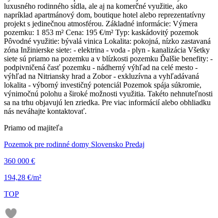
luxusného rodinného sídla, ale aj na komerčné využitie, ako
napríklad apartmánový dom, boutique hotel alebo reprezentatívny
projekt s jedinečnou atmosférou. Základné informácie: Výmera
pozemku: 1 853 m² Cena: 195 €/m² Typ: kaskádovitý pozemok
Pôvodné využitie: bývalá vinica Lokalita: pokojná, nízko zastavaná
zóna Inžinierske siete: - elektrina - voda - plyn - kanalizácia Všetky
siete sú priamo na pozemku a v blízkosti pozemku Ďalšie benefity: -
podpivničená časť pozemku - nádherný výhľad na celé mesto -
výhľad na Nitriansky hrad a Zobor - exkluzívna a vyhľadávaná
lokalita - výborný investičný potenciál Pozemok spája súkromie,
výnimočnú polohu a široké možnosti využitia. Takéto nehnuteľnosti
sa na trhu objavujú len zriedka. Pre viac informácií alebo obhliadku
nás neváhajte kontaktovať.
Priamo od majiteľa
Pozemok pre rodinné domy Slovensko Predaj
360 000 €
194,28 €/m²
TOP