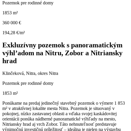
Pozemok pre rodinné domy
1853 m²
360 000 €
194,28 €/m²
Exkluzívny pozemok s panoramatickým
výhl’adom na Nitru, Zobor a Nitriansky
hrad
Klinčeková, Nitra, okres Nitra
Pozemok pre rodinné domy
1853 m²
Ponúkame na predaj jedinečný stavebný pozemok o výmere 1 853
m² v atraktívnej lokalite mesta Nitra. Pozemok je situovaný v
pokojnej, nízko zastavanej oblasti a vďaka svojej kaskádovitej
orientácii ponúka nádherné panoramatické výhľady na mesto,
Nitriansky hrad aj vrch Zobor. Táto nehnuteľnosť predstavuje
výnimočnú investičnú príležitosť – ideálna je nielen na výstavbu