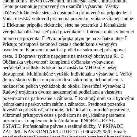
chodníkom s novým osvetlením. Inžinierske siete a infraštruktúra
Tento pozemok je pripravený na okamžitú výstavbu. Všetky
kľúčové inžinierske siete sú dostupné a pripravené na pripojenie: 
Voda: mestský vodovod priamo na pozemku, vrátane vŕtanej studne
 Elektrina: prípojka elektrickej siete na pozemku  Kanalizácia:
verejná kanalizačná sieť pred pozemkom  Internet: optický internet
priamo na pozemku  Plyn: prípojka plynu je na začiatku ulice 
Prístup: prístupová betónová cesta s chodníkom a verejným
osvetlením. K pozemku patrí aj podiel na súkromnej prístupovej
ceste.  Doprava: rýchle napojenie na mestský obchvat a R1 
Občianska vybavenosť: kompletná občianska vybavenosť
neďalekého sídliska Klokočina a zastávka MHD sú v pešej
dostupnosti. Multifunkčné využitie Individuálna výstavba:  Veľký
dom v skoro vidieckom prostredí so súkromím, tichou ulicou s
možnosťou peších vychádzok do okolia. Investičná výstavba: 
Radový trojdom s dvoma nadzemnými podlažiami a vlastným
pozemkom na parkovanie a záhradu.  Rodinný dom so 3 bytovými
jednotkami s parkovacím státím a záhradou. Prednosti pozemku
Investičná príležitosť, súkromie, tichá lokalita, prírodné prostredie,
súkromná prístupová cesta s podielom na nej, ideálne parametre
pozemku s komplexnou infraštruktúrou. PNORF – REAL
ESTATE: Profesionálne právne a realitné služby. V PRÍPADE
ZÁUJMU NÁS KONTAKTUJTE: Tel.: 0904 825 980 | Email: