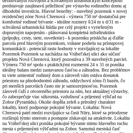
definovaným rozvojom a schváleným urbanistickým konceptom
predstavuje zaujímavú príležitosť pre výstavbu rodinného domu aj
dlhodobú investíciu. Hlavné benefity: - stavebný pozemok v novej
rezidenčnej zóne Nová Chrenová - výmera 750 m² dostatočná pre
komfortné rodinné bývanie - ideálne rozmery š/24 m x d/31 m -
schválená urbanistická štúdia pre celý projekt s vyriešeným
dopravným napojením - plánovaná kompletná infraštruktúra
(prípojky, cesty, siete, osvetlenie) - k pozemku prislúcha aj ďalšie
parcela pred hlavným pozemkom, vrátane podielu na prístupovej
komunikácii - potenciál rastu hodnoty v rozvíjajúcej sa lokalite
Pozemok Pozemok sa nachádza na Vrábeľskej ulici ako súčasť
projektu Nová Chrenová, ktorý pozostáva z 39 stavebných parciel.
Výmera 750 m² spolu s praktickými rozmermi 24 x 31 m ponúka
ideálny balans medzi zastavanou časťou a záhradou. Bez problémov
tu viete umiestniť rodinný dom a zároveň vám ostáva dostatok
priestoru na plnohodnotnú záhradu, oddychovú zónu či bazén, čo
pri menších parcelách často nie je samozrejmosťou. Pozemok
zároveň ťaží z otvoreného priestoru za ním, bez aktuálnej výstavby,
čo zabezpečuje viac súkromia, vzdušnosť a príjemný výhľad na
Zobor (Pyramídu). Okolie dopĺňa zeleň a prírodný charakter
lokality, ktorý podporuje pokojné bývanie. Lokalita: Nová
Chrenová patrí medzi rozvíjajúce sa časti Nitry, ktoré sa prirodzene
rozširujú týmto smerom a postupne získavajú na atraktivite. Lokalita
na Vrábeľskej ulici ponúka pokojné bývanie mimo hlavného ruchu
mesta s príjemnými výhľadmi na Zobor. Samotná mestská časť