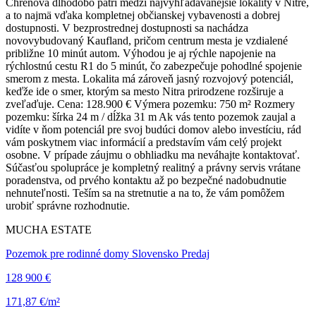
Chrenová dlhodobo patrí medzi najvyhľadávanejšie lokality v Nitre,
a to najmä vďaka kompletnej občianskej vybavenosti a dobrej
dostupnosti. V bezprostrednej dostupnosti sa nachádza
novovybudovaný Kaufland, pričom centrum mesta je vzdialené
približne 10 minút autom. Výhodou je aj rýchle napojenie na
rýchlostnú cestu R1 do 5 minút, čo zabezpečuje pohodlné spojenie
smerom z mesta. Lokalita má zároveň jasný rozvojový potenciál,
keďže ide o smer, ktorým sa mesto Nitra prirodzene rozširuje a
zveľaďuje. Cena: 128.900 € Výmera pozemku: 750 m² Rozmery
pozemku: šírka 24 m / dĺžka 31 m Ak vás tento pozemok zaujal a
vidíte v ňom potenciál pre svoj budúci domov alebo investíciu, rád
vám poskytnem viac informácií a predstavím vám celý projekt
osobne. V prípade záujmu o obhliadku ma neváhajte kontaktovať.
Súčasťou spolupráce je kompletný realitný a právny servis vrátane
poradenstva, od prvého kontaktu až po bezpečné nadobudnutie
nehnuteľnosti. Teším sa na stretnutie a na to, že vám pomôžem
urobiť správne rozhodnutie.
MUCHA ESTATE
Pozemok pre rodinné domy Slovensko Predaj
128 900 €
171,87 €/m²