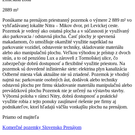
2889 m²
Ponúkame na prenájom priestranný pozemok o výmere 2 889 m² vo
vyhľadávanej lokalite Nitra – Mikov dvor, pri Levickej ceste.
Pozemok je vedený ako ostatná plocha a v súčasnosti je využívaný
ako parkovacia / odstavná plocha. Časť plochy je spevnená
makadamom, čo umožňuje okamžité využitie napríklad na
parkovanie vozidiel, odstavenie techniky, skladovanie materiálu
alebo ako manipulačnú plochu. Veľkou výhodou je prístup z dvoch
strán, a to od penziónu Lux a zároveň z Tormošskej ulice, čo
zabezpečuje dobrú dostupnosť a flexibilné využitie priestoru. Na
pozemok sú dovedené inžinierske siete: elektrina plyn kanalizácia
Odberné miesta však aktuálne nie sú zriadené. Pozemok je vhodný
najmä na: parkovanie osobných áut, dodávok alebo techniky
odstavnú plochu pre firmu skladovanie materiálu manipulačnú alebo
prevádzkovú plochu Pozemok nie je určený na výstavbu stavby.
Výborná poloha v rámci Nitry, dobrá dostupnosť a praktické
využitie robia z tejto ponuky zaujímavé riešenie pre firmy aj
podnikateľov, ktorí hľadajú väčšiu vonkajšiu plochu na prenájom.
Priamo od majiteľa
Komerčné pozemky Slovensko Prenájom