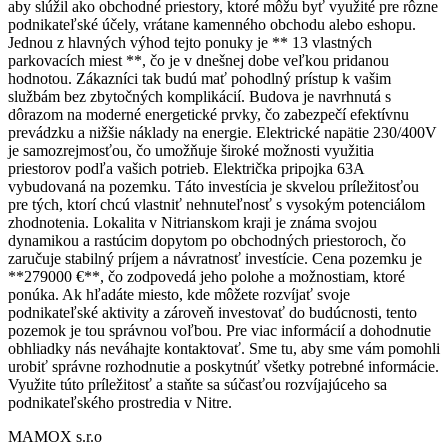
aby slúžil ako obchodné priestory, ktoré môžu byť využité pre rôzne
podnikateľské účely, vrátane kamenného obchodu alebo eshopu.
Jednou z hlavných výhod tejto ponuky je ** 13 vlastných
parkovacích miest **, čo je v dnešnej dobe veľkou pridanou
hodnotou. Zákazníci tak budú mať pohodlný prístup k vašim
službám bez zbytočných komplikácií. Budova je navrhnutá s
dôrazom na moderné energetické prvky, čo zabezpečí efektívnu
prevádzku a nižšie náklady na energie. Elektrické napätie 230/400V
je samozrejmosťou, čo umožňuje široké možnosti využitia
priestorov podľa vašich potrieb. Električka pripojka 63A
vybudovaná na pozemku. Táto investícia je skvelou príležitosťou
pre tých, ktorí chcú vlastniť nehnuteľnosť s vysokým potenciálom
zhodnotenia. Lokalita v Nitrianskom kraji je známa svojou
dynamikou a rastúcim dopytom po obchodných priestoroch, čo
zaručuje stabilný príjem a návratnosť investície. Cena pozemku je
**279000 €**, čo zodpovedá jeho polohe a možnostiam, ktoré
ponúka. Ak hľadáte miesto, kde môžete rozvíjať svoje
podnikateľské aktivity a zároveň investovať do budúcnosti, tento
pozemok je tou správnou voľbou. Pre viac informácií a dohodnutie
obhliadky nás neváhajte kontaktovať. Sme tu, aby sme vám pomohli
urobiť správne rozhodnutie a poskytnúť všetky potrebné informácie.
Využite túto príležitosť a staňte sa súčasťou rozvíjajúceho sa
podnikateľského prostredia v Nitre.
MAMOX s.r.o