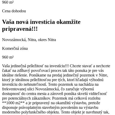
960 m²
Cena dohodou
Vaša nová investícia okamžite
pripravená!!!
Novozámocká, Nitra, okres Nitra
Komerčná zóna
960 m²
Vaša jedinečná príležitosť na investíciu!!! Chcete stavať a nechcete
čakať na zdĺhavý povoľovací proces tak táto ponuka je pre vás
ideálne riešenie. Ponúkame na predaj jedinečný pozemok v Nitre,
ktorý je ideálnou príležitosťou pre tých, ktorí hľadajú výhodnú
investíciu do nehnuteľností. Tento pozemok sa nachádza na
frekventovanej ulici Novozámocká, čo zaručuje výbornú
dostupnosť do centra mesta a zároveň ponúka skvelú viditeľnosť
pre potenciálnych zákazníkov. Pozemok má celkovú rozlohu
**1000 m2** a je pripravený na okamžitú výstavbu, pretože
disponuje právoplatným stavebným povolením na výstavbu
moderného polyfunkčného objektu. Tento objekt je navrhnutý tak,