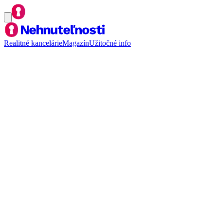
Realitné kancelárie
Magazín
Užitočné info