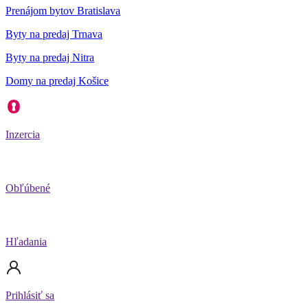
Prenájom bytov Bratislava
Byty na predaj Trnava
Byty na predaj Nitra
Domy na predaj Košice
Inzercia
Obľúbené
Hľadania
Prihlásiť sa