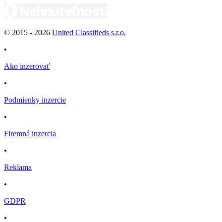
© 2015 -
2026
United Classifieds s.r.o.
•
Ako inzerovať
•
Podmienky inzercie
•
Firemná inzercia
•
Reklama
•
GDPR
•