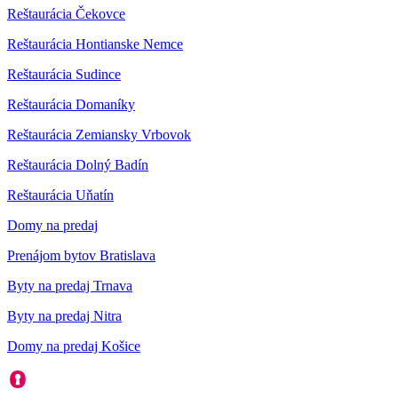
Reštaurácia Čekovce
Reštaurácia Hontianske Nemce
Reštaurácia Sudince
Reštaurácia Domaníky
Reštaurácia Zemiansky Vrbovok
Reštaurácia Dolný Badín
Reštaurácia Uňatín
Domy na predaj
Prenájom bytov Bratislava
Byty na predaj Trnava
Byty na predaj Nitra
Domy na predaj Košice