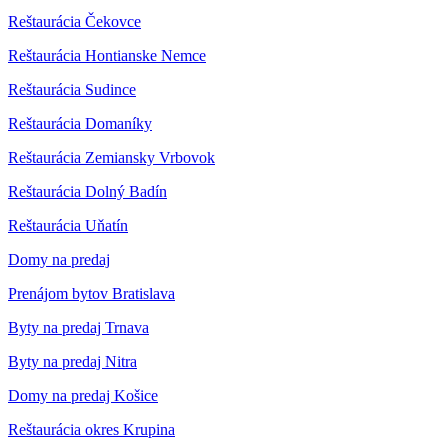
Reštaurácia Čekovce
Reštaurácia Hontianske Nemce
Reštaurácia Sudince
Reštaurácia Domaníky
Reštaurácia Zemiansky Vrbovok
Reštaurácia Dolný Badín
Reštaurácia Uňatín
Domy na predaj
Prenájom bytov Bratislava
Byty na predaj Trnava
Byty na predaj Nitra
Domy na predaj Košice
Reštaurácia okres Krupina