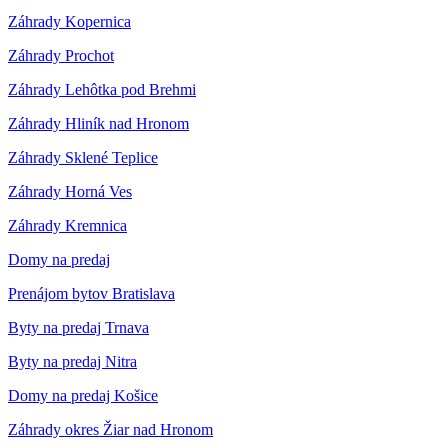
Záhrady Kopernica
Záhrady Prochot
Záhrady Lehôtka pod Brehmi
Záhrady Hliník nad Hronom
Záhrady Sklené Teplice
Záhrady Horná Ves
Záhrady Kremnica
Domy na predaj
Prenájom bytov Bratislava
Byty na predaj Trnava
Byty na predaj Nitra
Domy na predaj Košice
Záhrady okres Žiar nad Hronom