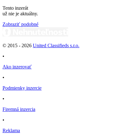
Tento inzerát
už nie je aktuálny.
Zobraziť podobné
© 2015 -
2026
United Classifieds s.r.o.
•
Ako inzerovať
•
Podmienky inzercie
•
Firemná inzercia
•
Reklama