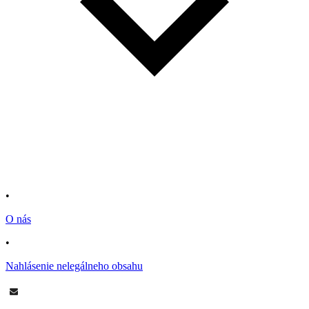
•
O nás
•
Nahlásenie nelegálneho obsahu