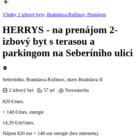
Všetky 2 izbové byty, Bratislava-Ružinov, Prenájom
HERRYS - na prenájom 2-
izbový byt s terasou a
parkingom na Seberíniho ulici
Seberíniho, Bratislava-Ružinov, okres Bratislava II
2 izbový byt
57 m²
Novostavba
820 €/mes.
+
140 €/mes.
energie
14,29 €/m²/mes.
Nájom 820 eur + 140 eur energie (bez internetu).