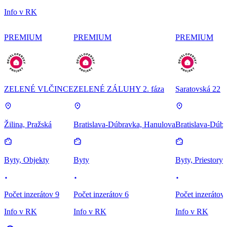
Info v RK
PREMIUM
PREMIUM
PREMIUM
ZELENÉ VLČINCE
ZELENÉ ZÁLUHY 2. fáza
Saratovská 22
Žilina, Pražská
Bratislava-Dúbravka, Hanulova
Bratislava-Dúbr
Byty, Objekty
Byty
Byty, Priestory
Počet inzerátov 9
Počet inzerátov 6
Počet inzerátov
Info v RK
Info v RK
Info v RK