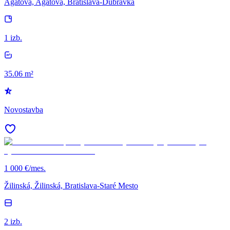
Agátová, Agátová, Bratislava-Dúbravka
1 izb.
35.06 m²
Novostavba
1 000 €/mes.
Žilinská, Žilinská, Bratislava-Staré Mesto
2 izb.