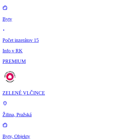
Byty
Počet inzerátov 15
Info v RK
PREMIUM
ZELENÉ VLČINCE
Žilina, Pražská
Byty, Objekty