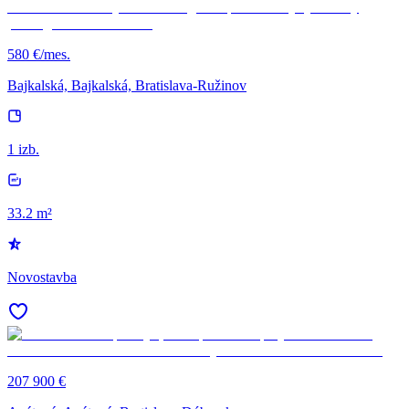
580 €/mes.
Bajkalská, Bajkalská, Bratislava-Ružinov
1 izb.
33.2 m²
Novostavba
207 900 €