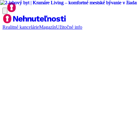
Realitné kancelárie
Magazín
Užitočné info