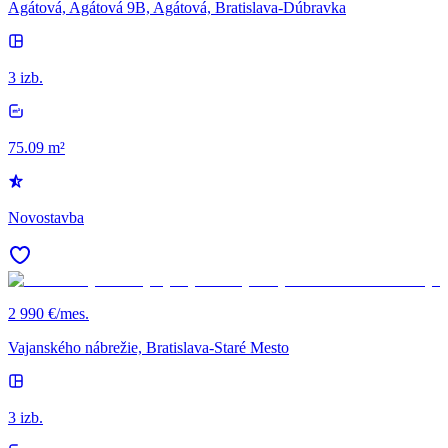
Agátová, Agátová 9B, Agátová, Bratislava-Dúbravka
3 izb.
75.09 m²
Novostavba
2 990 €/mes.
Vajanského nábrežie, Bratislava-Staré Mesto
3 izb.