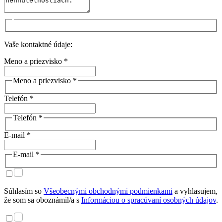
Vaše kontaktné údaje:
Meno a priezvisko *
Meno a priezvisko *
Telefón *
Telefón *
E-mail *
E-mail *
Súhlasím so
Všeobecnými obchodnými podmienkami
a vyhlasujem,
že som sa oboznámil/a s
Informáciou o spracúvaní osobných údajov
.