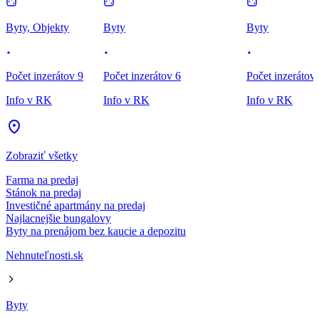
Byty, Objekty
Byty
Byty
Počet inzerátov 9
Počet inzerátov 6
Počet inzerátov
Info v RK
Info v RK
Info v RK
Zobraziť všetky
Farma na predaj
Stánok na predaj
Investičné apartmány na predaj
Najlacnejšie bungalovy
Byty na prenájom bez kaucie a depozitu
Nehnuteľnosti.sk
Byty