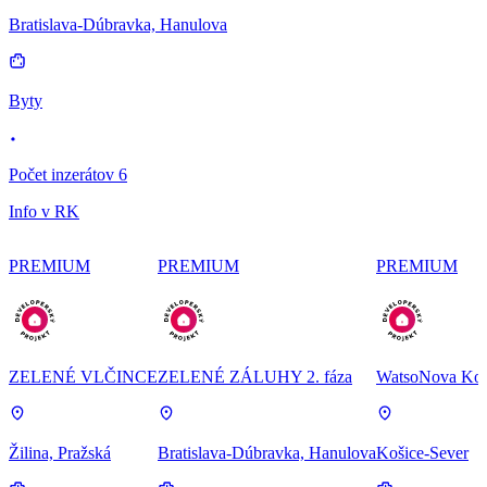
Bratislava-Dúbravka, Hanulova
Byty
Počet inzerátov 6
Info v RK
PREMIUM
PREMIUM
PREMIUM
ZELENÉ VLČINCE
ZELENÉ ZÁLUHY 2. fáza
WatsoNova Koš
Žilina, Pražská
Bratislava-Dúbravka, Hanulova
Košice-Sever