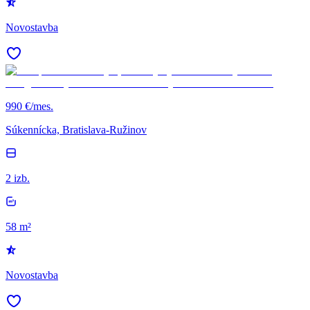
Novostavba
990 €/mes.
Súkennícka, Bratislava-Ružinov
2 izb.
58 m²
Novostavba