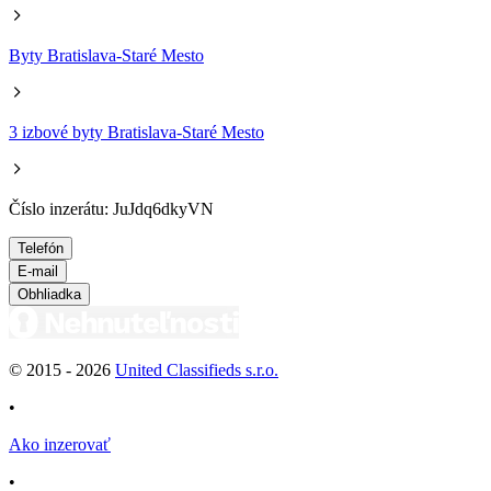
Byty Bratislava-Staré Mesto
3 izbové byty Bratislava-Staré Mesto
Číslo inzerátu: JuJdq6dkyVN
Telefón
E-mail
Obhliadka
© 2015 -
2026
United Classifieds s.r.o.
•
Ako inzerovať
•