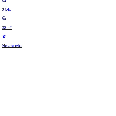
2 izb.
38 m²
Novostavba