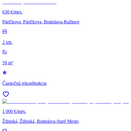
630 €/mes.
Páričkova, Páričkova, Bratislava-Ružinov
2 izb.
59 m²
Čiastočná rekonštrukcia
1 000 €/mes.
Žilinská, Žilinská, Bratislava-Staré Mesto