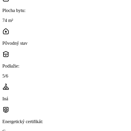
Plocha bytu
:
74 m²
Pôvodný stav
Podlažie
:
5/6
Iná
Energetický certifikát
: