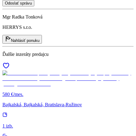
Odoslať správu
Mgr Radka Tonková
HERRYS s.r.o.
Nahlásiť ponuku
Ďalšie inzeráty predajcu
580 €/mes.
Bajkalská, Bajkalská, Bratislava-Ružinov
1 izb.