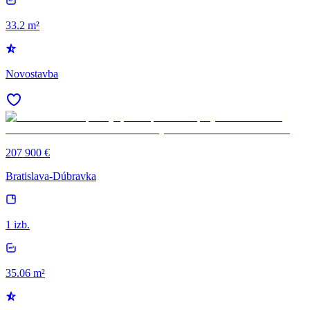
33.2 m²
Novostavba
207 900 €
Bratislava-Dúbravka
1 izb.
35.06 m²