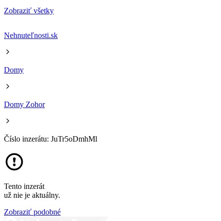
Zobraziť všetky
Nehnuteľnosti.sk
Domy
Domy Zohor
Číslo inzerátu: JuTr5oDmhMl
Tento inzerát
už nie je aktuálny.
Zobraziť podobné