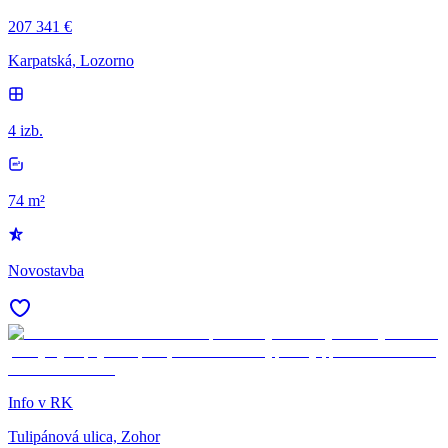
207 341 €
Karpatská, Lozorno
4 izb.
74 m²
Novostavba
Info v RK
Tulipánová ulica, Zohor