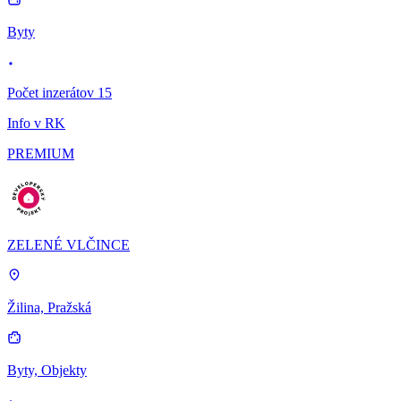
Byty
Počet inzerátov 15
Info v RK
PREMIUM
ZELENÉ VLČINCE
Žilina, Pražská
Byty, Objekty