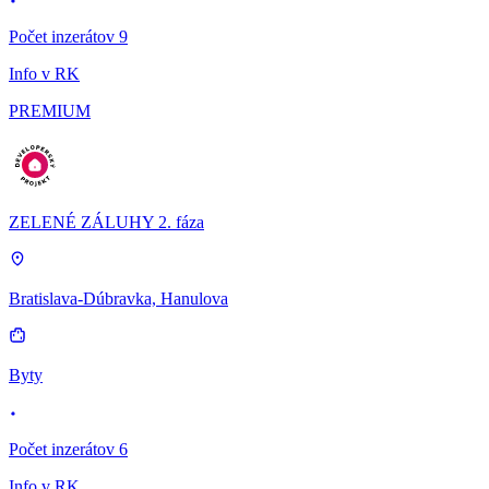
Počet inzerátov 9
Info v RK
PREMIUM
ZELENÉ ZÁLUHY 2. fáza
Bratislava-Dúbravka, Hanulova
Byty
Počet inzerátov 6
Info v RK