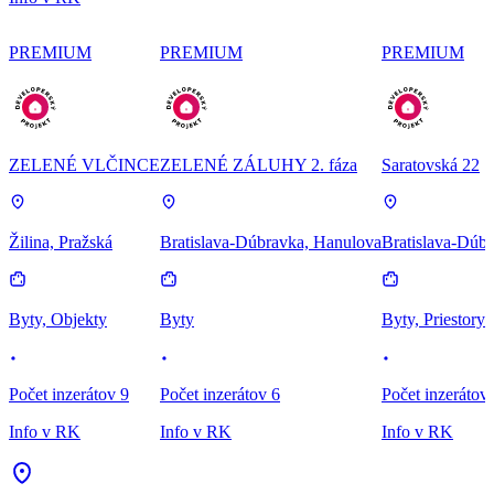
PREMIUM
PREMIUM
PREMIUM
ZELENÉ VLČINCE
ZELENÉ ZÁLUHY 2. fáza
Saratovská 22
Žilina, Pražská
Bratislava-Dúbravka, Hanulova
Bratislava-Dúbr
Byty, Objekty
Byty
Byty, Priestory
Počet inzerátov 9
Počet inzerátov 6
Počet inzerátov
Info v RK
Info v RK
Info v RK