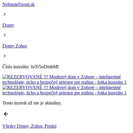
Nehnuteľnosti.sk
Domy
Domy Zohor
Číslo inzerátu: JuTr5oDmhMl
Tento inzerát už nie je aktuálny.
Všetky Domy, Zohor, Predaj