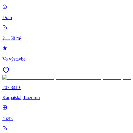
Dom
211.58 m²
Vo výstavbe
207 341 €
Karpatská, Lozorno
4 izb.