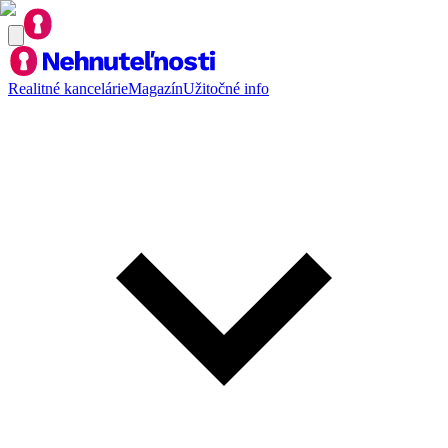
Realitné kancelárie
Magazín
Užitočné info