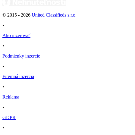
© 2015 -
2026
United Classifieds s.r.o.
•
Ako inzerovať
•
Podmienky inzercie
•
Firemná inzercia
•
Reklama
•
GDPR
•