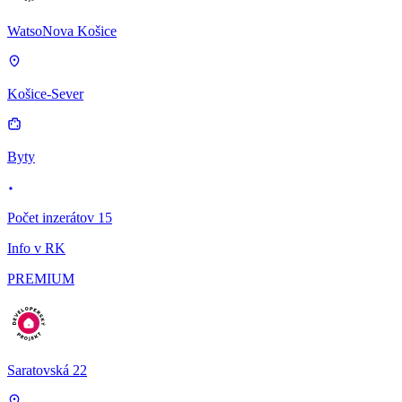
WatsoNova Košice
Košice-Sever
Byty
Počet inzerátov 15
Info v RK
PREMIUM
Saratovská 22