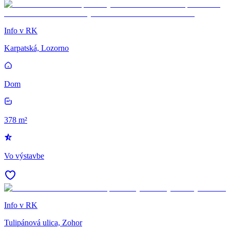
Info v RK
Karpatská, Lozorno
Dom
378 m²
Vo výstavbe
Info v RK
Tulipánová ulica, Zohor