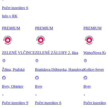
Počet inzerátov 6
Info v RK
PREMIUM
PREMIUM
PREMIUM
ZELENÉ VLČINCE
ZELENÉ ZÁLUHY 2. fáza
WatsoNova Koš
Žilina, Pražská
Bratislava-Dúbravka, Hanulova
Košice-Sever
Byty, Objekty
Byty
Byty
Počet inzerátov 9
Počet inzerátov 6
Počet inzerátov