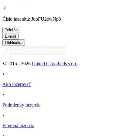
Číslo inzerátu: JuoFU2ewNp3
Telefón
E-mail
Obhliadka
© 2015 -
2026
United Classifieds s.r.o.
•
Ako inzerovať
•
Podmienky inzercie
•
Firemná inzercia
•