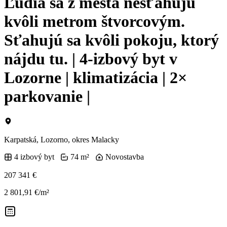
Ľudia sa z mesta nesťahujú
kvôli metrom štvorcovým.
Sťahujú sa kvôli pokoju, ktorý
nájdu tu. | 4-izbový byt v
Lozorne | klimatizácia | 2×
parkovanie |
Karpatská, Lozorno, okres Malacky
4 izbový byt
74 m²
Novostavba
207 341 €
2 801,91 €/m²