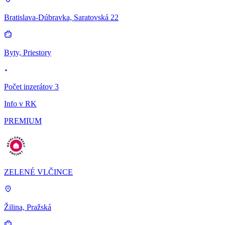
Bratislava-Dúbravka, Saratovská 22
Byty, Priestory
Počet inzerátov 3
Info v RK
PREMIUM
ZELENÉ VLČINCE
Žilina, Pražská