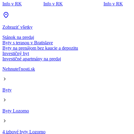
Info v RK
Info v RK
Info v RK
Zobraziť všetky
Stánok na predaj
Byty s terasou v Bratislave
Byty na prenájom bez kaucie a depozitu
Investičný byt
Investičné apartmány na predaj
Nehnuteľnosti.sk
Byty
Byty Lozorno
4 izbové byty Lozorno