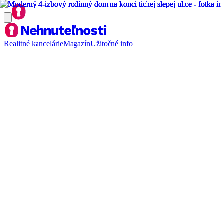
Realitné kancelárie
Magazín
Užitočné info