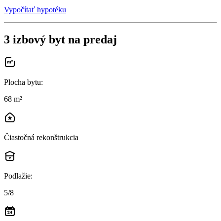
Vypočítať hypotéku
3 izbový byt na predaj
Plocha bytu
:
68 m²
Čiastočná rekonštrukcia
Podlažie
:
5/8