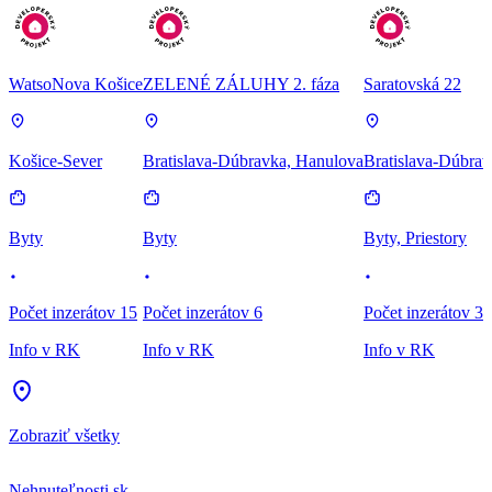
WatsoNova Košice
ZELENÉ ZÁLUHY 2. fáza
Saratovská 22
Košice-Sever
Bratislava-Dúbravka, Hanulova
Bratislava-Dúbrav
Byty
Byty
Byty, Priestory
Počet inzerátov 15
Počet inzerátov 6
Počet inzerátov 3
Info v RK
Info v RK
Info v RK
Zobraziť všetky
Nehnuteľnosti.sk