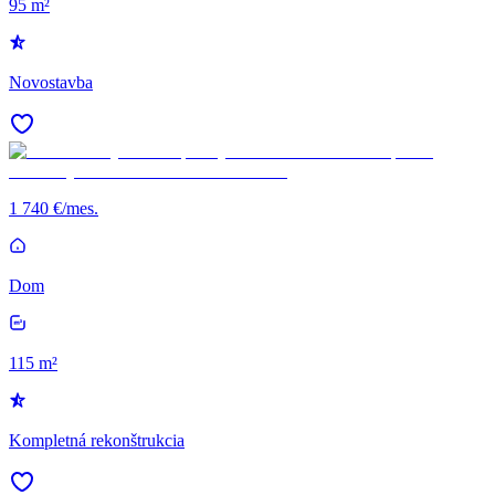
95 m²
Novostavba
1 740 €/mes.
Dom
115 m²
Kompletná rekonštrukcia