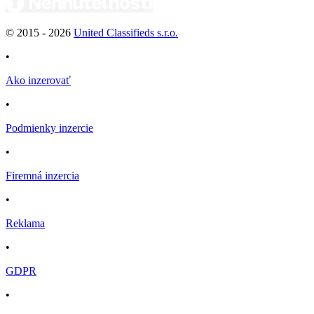
© 2015 -
2026
United Classifieds s.r.o.
•
Ako inzerovať
•
Podmienky inzercie
•
Firemná inzercia
•
Reklama
•
GDPR
•