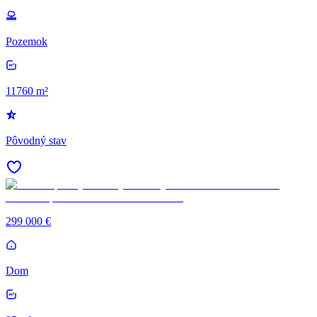
Pozemok
11760 m²
Pôvodný stav
299 000 €
Dom