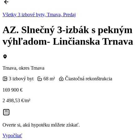
Všetky 3 izbové byty, Trnava, Predaj
AZ. Slnečný 3-izbák s pekným
výhľadom- Linčianska Trnava
Trnava, okres Trnava
3 izbový byt
68 m²
Čiastočná rekonštrukcia
169 900 €
2 498,53 €/m²
Overte si, akú hypotéku môžete získať.
Vypočítať