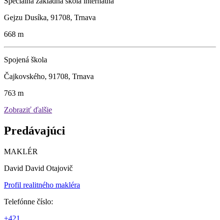
Špeciálna základná škola internátna
Gejzu Dusíka, 91708, Trnava
668 m
Spojená škola
Čajkovského, 91708, Trnava
763 m
Zobraziť ďalšie
Predávajúci
MAKLÉR
David David Otajovič
Profil realitného makléra
Telefónne číslo:
+421 ...