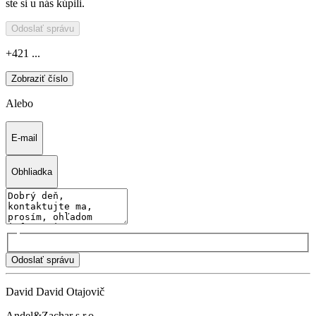
ste si u nás kúpili.
Odoslať správu
+421 ...
Zobraziť číslo
Alebo
E-mail
Obhliadka
Odoslať správu
David David Otajovič
Andel&Zachar s.r.o.