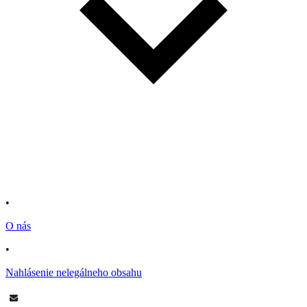
•
O nás
•
Nahlásenie nelegálneho obsahu