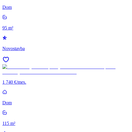
Dom
95 m²
Novostavba
1 740 €/mes.
Dom
115 m²