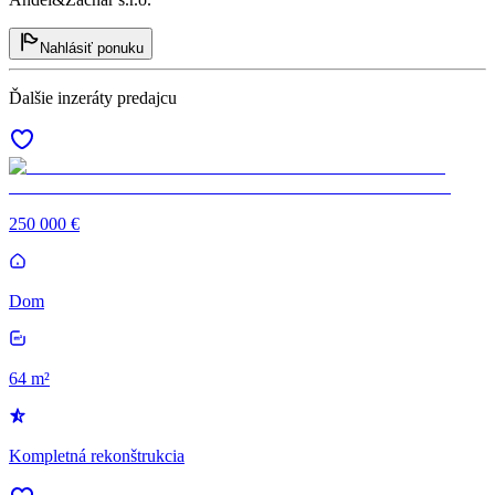
Nahlásiť ponuku
Ďalšie inzeráty predajcu
250 000 €
Dom
64 m²
Kompletná rekonštrukcia