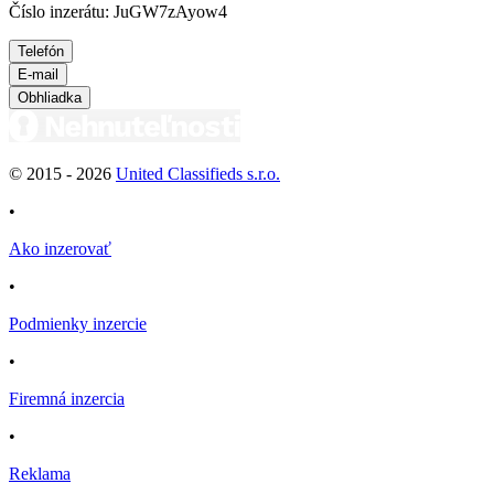
Číslo inzerátu: JuGW7zAyow4
Telefón
E-mail
Obhliadka
© 2015 -
2026
United Classifieds s.r.o.
•
Ako inzerovať
•
Podmienky inzercie
•
Firemná inzercia
•
Reklama