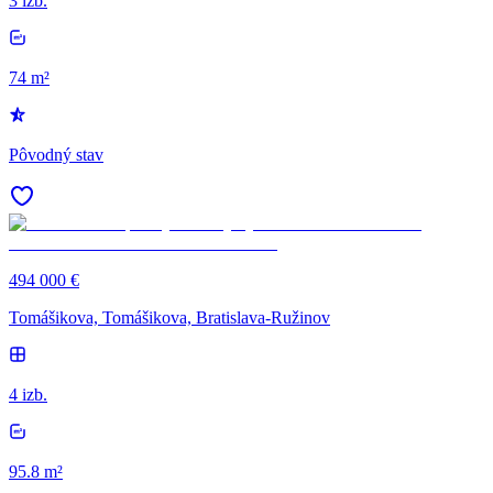
3 izb.
74 m²
Pôvodný stav
494 000 €
Tomášikova, Tomášikova, Bratislava-Ružinov
4 izb.
95.8 m²